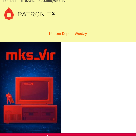
pomóż nam rozwijać KopalnięWiedzy.
Patroni KopalniWiedzy