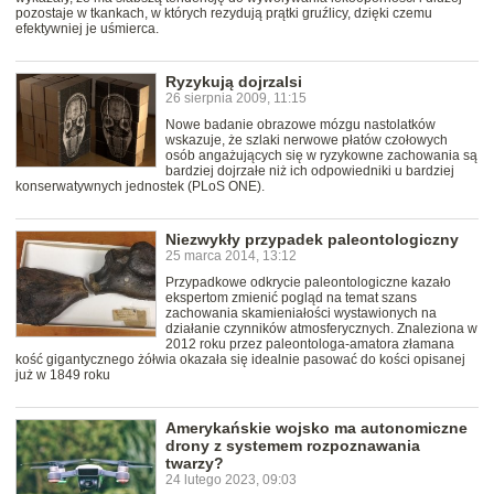
pozostaje w tkankach, w których rezydują prątki gruźlicy, dzięki czemu
efektywniej je uśmierca.
Ryzykują dojrzalsi
26 sierpnia 2009, 11:15
Nowe badanie obrazowe mózgu nastolatków
wskazuje, że szlaki nerwowe płatów czołowych
osób angażujących się w ryzykowne zachowania są
bardziej dojrzałe niż ich odpowiedniki u bardziej
konserwatywnych jednostek (PLoS ONE).
Niezwykły przypadek paleontologiczny
25 marca 2014, 13:12
Przypadkowe odkrycie paleontologiczne kazało
ekspertom zmienić pogląd na temat szans
zachowania skamieniałości wystawionych na
działanie czynników atmosferycznych. Znaleziona w
2012 roku przez paleontologa-amatora złamana
kość gigantycznego żółwia okazała się idealnie pasować do kości opisanej
już w 1849 roku
Amerykańskie wojsko ma autonomiczne
drony z systemem rozpoznawania
twarzy?
24 lutego 2023, 09:03