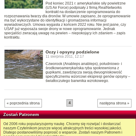
Pod koniec 2021 r. amerykańskie siły powietrzne
(US Air Force) podpisały z firmą RealNetworks
kontrakt na dostarczenie oprogramowania do
rozpoznawania twarzy dla dronów. W umowie zapisano, że oprogramowanie
ma być wykorzystane do identyfikacji i gromadzenia informacji
wywiadowczych. Umowa wygasła z końcem 2022 roku. Nie jest jasne, czy
USAF już wyposaża swoje drony w nowe oprogramowanie. Jednak
specjaliści zwracają uwagę na pewien – niepokojący ich zdaniem – zapis
kontraktu.
Oczy i opsyny podzielone
11 sierpnia 2011, 12:17
Czworook (Anableps anableps), południowo- i
środkowoamerykańska ryba spokrewniona z
gupikami, zawdzięcza swoją dwuogniskowość
specyficznemu wzorcowi ekspresji genów opsyny –
światłoczułego barwnika wzrokowego.
4
« poprzednia strona
następna strona »
Zostań Patronem
Od 2006 roku popularyzujemy naukę. Chcemy się rozwijać i dostarczać
naszym Czytelnikom jeszcze więcej atrakcyjnych treści wysokiej jakości.
Dlatego postanowiliśmy poprosić o wsparcie. Zostań naszym Patronem i