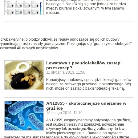
bakteryjne. Nie różnią się one jednak za bardzo
między biurami zlokalizowanymi w tym samym
mieście.
iwbakteryjne, biolodzy odkryli, że reguły odnoszące się do ich budowy
rzypominają proste zasady gramatyczne. Posługując się "gramatykopodobnymi"
struowali 40 nowych antybiotyków.
Lewatywa z pseudofekaliów zastąpi
przeszczep?
11 stycznia 2013, 11:56
Kanadyjscy naukowcy sporządzili koktajl gatunków
bakterii ze zdrowego przewodu pokarmowego. Wg
nich, może on zastąpić bakterioterapię fekalną.
AN12855 - skuteczniejsze uderzenie w
gruźlicę
15 lutego 2019, 11:10
AN12855, eksperymentalny antybiotyk na gruźlicę,
jest skuteczniejszy niż izoniazyd, powszechnie
używany lek przeciwgruźliczy, zaliczany do tzw.
leków pierwszego rzutu. Badania na myszach
wykazały, że ma słabszą tendencję do wywoływania lekooporności i dłużej