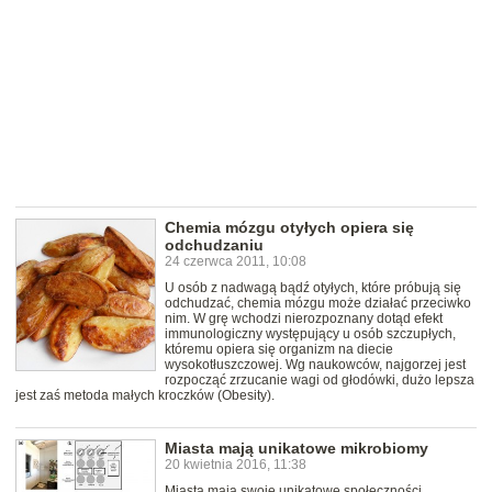
Chemia mózgu otyłych opiera się
odchudzaniu
24 czerwca 2011, 10:08
U osób z nadwagą bądź otyłych, które próbują się
odchudzać, chemia mózgu może działać przeciwko
nim. W grę wchodzi nierozpoznany dotąd efekt
immunologiczny występujący u osób szczupłych,
któremu opiera się organizm na diecie
wysokotłuszczowej. Wg naukowców, najgorzej jest
rozpocząć zrzucanie wagi od głodówki, dużo lepsza
jest zaś metoda małych kroczków (Obesity).
Miasta mają unikatowe mikrobiomy
20 kwietnia 2016, 11:38
Miasta mają swoje unikatowe społeczności