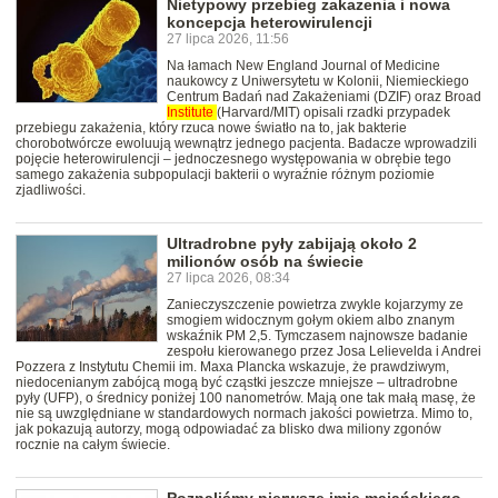
Nietypowy przebieg zakażenia i nowa
koncepcja heterowirulencji
27 lipca 2026, 11:56
Na łamach New England Journal of Medicine
naukowcy z Uniwersytetu w Kolonii, Niemieckiego
Centrum Badań nad Zakażeniami (DZIF) oraz Broad
Institute
(Harvard/MIT) opisali rzadki przypadek
przebiegu zakażenia, który rzuca nowe światło na to, jak bakterie
chorobotwórcze ewoluują wewnątrz jednego pacjenta. Badacze wprowadzili
pojęcie heterowirulencji – jednoczesnego występowania w obrębie tego
samego zakażenia subpopulacji bakterii o wyraźnie różnym poziomie
zjadliwości.
Ultradrobne pyły zabijają około 2
milionów osób na świecie
27 lipca 2026, 08:34
Zanieczyszczenie powietrza zwykle kojarzymy ze
smogiem widocznym gołym okiem albo znanym
wskaźnik PM 2,5. Tymczasem najnowsze badanie
zespołu kierowanego przez Josa Lelievelda i Andrei
Pozzera z Instytutu Chemii im. Maxa Plancka wskazuje, że prawdziwym,
niedocenianym zabójcą mogą być cząstki jeszcze mniejsze – ultradrobne
pyły (UFP), o średnicy poniżej 100 nanometrów. Mają one tak małą masę, że
nie są uwzględniane w standardowych normach jakości powietrza. Mimo to,
jak pokazują autorzy, mogą odpowiadać za blisko dwa miliony zgonów
rocznie na całym świecie.