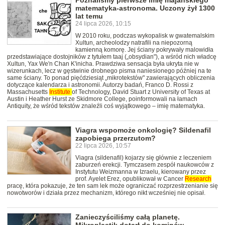
Poznaliśmy pierwsze imię majańskiego
matematyka-astronoma. Uczony żył 1300
lat temu
24 lipca 2026, 10:15
W 2010 roku, podczas wykopalisk w gwatemalskim
Xultun, archeolodzy natrafili na niepozorną
kamienną komorę. Jej ściany pokrywały malowidła
przedstawiające dostojników z tytułem taaj („obsydian"), a wśród nich władcę
Xultun, Yax We'n Chan K'inicha. Prawdziwa sensacja była ukryta nie w
wizerunkach, lecz w gęstwinie drobnego pisma naniesionego później na te
same ściany. To ponad pięćdziesiąt „mikrotekstów" zawierających obliczenia
dotyczące kalendarza i astronomii. Autorzy badań, Franco D. Rossi z
Massachusetts
Institute
of Technology, David Stuart z University of Texas at
Austin i Heather Hurst ze Skidmore College, poinformowali na łamach
Antiquity, że wśród tekstów znaleźli coś wyjątkowego – imię matematyka.
Viagra wspomoże onkologię? Sildenafil
zapobiega przerzutom?
22 lipca 2026, 10:57
Viagra (sildenafil) kojarzy się głównie z leczeniem
zaburzeń erekcji. Tymczasem zespół naukowców z
Instytutu Weizmanna w Izraelu, kierowany przez
prof. Ayelet Erez, opublikował w Cancer
Research
pracę, która pokazuje, że ten sam lek może ograniczać rozprzestrzenianie się
nowotworów i działa przez mechanizm, którego nikt wcześniej nie opisał.
Zanieczyściliśmy całą planetę.