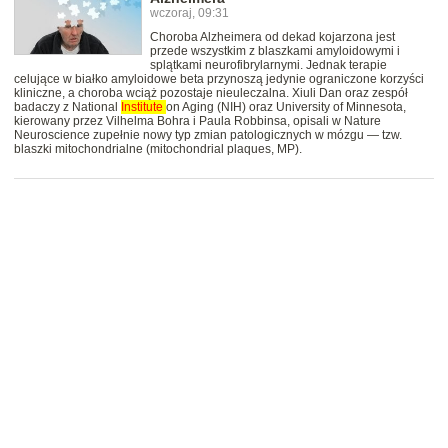
wczoraj, 09:31
Choroba Alzheimera od dekad kojarzona jest
przede wszystkim z blaszkami amyloidowymi i
splątkami neurofibrylarnymi. Jednak terapie
celujące w białko amyloidowe beta przynoszą jedynie ograniczone korzyści
kliniczne, a choroba wciąż pozostaje nieuleczalna. Xiuli Dan oraz zespół
badaczy z National
Institute
on Aging (NIH) oraz University of Minnesota,
kierowany przez Vilhelma Bohra i Paula Robbinsa, opisali w Nature
Neuroscience zupełnie nowy typ zmian patologicznych w mózgu — tzw.
blaszki mitochondrialne (mitochondrial plaques, MP).