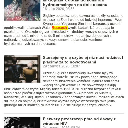
Mikroplastik dotarł do kominów
hydrotermalnych na dnie oceanu
16 lipca 2026, 08:55
Głębiny oceaniczne od dawna uchodziły za ostatnie
miejsce na Ziemi wolne od ludzkiej ingerencji. Won-
Kyung Lee, Yugyeong Sim i inni koreańscy uczeni
opublikowali na łamach Water
Research
wyniki badań, które obalają to
przekonanie. Okazuje się, że mikroplastik – drobiny tworzyw sztucznych o
rozmiarach od 1 mikrometra do 5 milimetrów – dotarł już do jednych z
najbardziej odizolowanych ekosystemów na planecie: kominów
hydrotermalnych na dnie oceanu.
Starzejemy się szybciej niż nasi rodzice. I
płacimy za to nowotworami
29 czerwca 2026, 10:07
Przez długi czas nowotwory uważane były za
chorobę starości, skutek powolnego, trwającego
dekadami niszczenia komórek. Tymczasem coraz
więcej danych wskazuje, że nowotwory atakują
ludzi coraz młodszych. Między rokiem 1990 a 2019 liczba rozpoznań raka u
osób przed pięćdziesiątką wzrosła globalnie o 24 procent. W Australii,
Kanadzie, Wielkiej Brytanii i Stanach Zjednoczonych ludzie urodzeni w latach
90. mają co najmniej czterokrotnie wyższe ryzyko wczesnego raka jelita
grubego niż ci urodzeni w latach 60. Co się dzieje z naszymi ciałami?
Pierwszy przeszczep płuc od dawcy z
wirusem HIV
24 czerwca 2026, 08:34