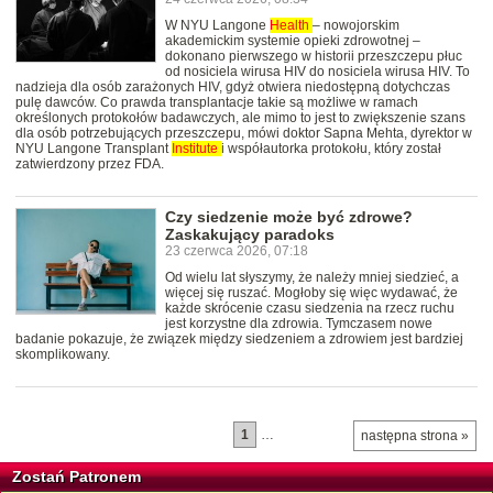
W NYU Langone
Health
– nowojorskim
akademickim systemie opieki zdrowotnej –
dokonano pierwszego w historii przeszczepu płuc
od nosiciela wirusa HIV do nosiciela wirusa HIV. To
nadzieja dla osób zarażonych HIV, gdyż otwiera niedostępną dotychczas
pulę dawców. Co prawda transplantacje takie są możliwe w ramach
określonych protokołów badawczych, ale mimo to jest to zwiększenie szans
dla osób potrzebujących przeszczepu, mówi doktor Sapna Mehta, dyrektor w
NYU Langone Transplant
Institute
i współautorka protokołu, który został
zatwierdzony przez FDA.
Czy siedzenie może być zdrowe?
Zaskakujący paradoks
23 czerwca 2026, 07:18
Od wielu lat słyszymy, że należy mniej siedzieć, a
więcej się ruszać. Mogłoby się więc wydawać, że
każde skrócenie czasu siedzenia na rzecz ruchu
jest korzystne dla zdrowia. Tymczasem nowe
badanie pokazuje, że związek między siedzeniem a zdrowiem jest bardziej
skomplikowany.
1
…
następna strona »
Zostań Patronem