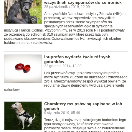
wszystkich szympansów do schronisk
28 października 2019, 12:09
Amerykańskie Narodowe Instytuty Zdrowia (NIH) nie
przeniosą, wbrew zapowiedziom, wszystkich
posiadanych przez siebie szympansów do
specjalnych rezerwatów, ogłosił dyrektor tej
instytucji Francis Collins. Przypomnijmy, że w 2013 roku NIH poinformowały,
że przeniosą do schronisk 310 szympansów, które przez lata były
poddawane eksperymentom. Opisywaliśmy los tych zwierząt i ich okrutne
traktowanie przez naukowców.
Ibuprofen wydłuża życie różnych
gatunków
22 grudnia 2014, 13:30
Lek przeciwbólowy i przeciwzapalny ibuprofen
może być także kluczem do dłuższego i zdrowszego
życia. Międzynarodowy zespół wykazał bowiem, że
regularne dawki ibuprofenu wydłużają życie wielu
gatunków.
Charaktery ras psów są zapisane w ich
genach
9 stycznia 2019, 05:49
Teraz, dzięki najszerzej zakrojonym badaniom tego
typu mamy dowody, że różnice zachowania
pomiędzy rasami znajdują swoje odzwierciedlenie