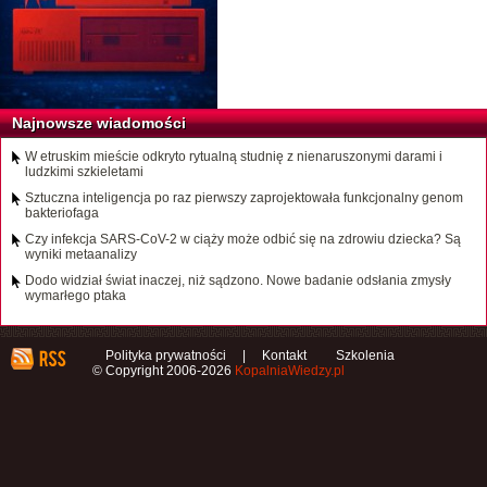
Najnowsze wiadomości
W etruskim mieście odkryto rytualną studnię z nienaruszonymi darami i
ludzkimi szkieletami
Sztuczna inteligencja po raz pierwszy zaprojektowała funkcjonalny genom
bakteriofaga
Czy infekcja SARS-CoV-2 w ciąży może odbić się na zdrowiu dziecka? Są
wyniki metaanalizy
Dodo widział świat inaczej, niż sądzono. Nowe badanie odsłania zmysły
wymarłego ptaka
Polityka prywatności
|
Kontakt
Szkolenia
© Copyright 2006-2026
KopalniaWiedzy.pl