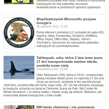
niedawno pozwała Red Hata i Novella o naruszenie
należących do niej patentów, ma spore
doświadczenie w podobnych sporach sądowych.
Współzałożyciel Microsoftu pozywa
Google'a
30 sierpnia 2010, 11:05
Firma Interval Licensing LLC pozwała do sądu AOL,
Apple'a, eBay, Facebooka, Google'a, Netfliksa,
Office Depot, Office Max, Staples, Yahoo i
YouTube'a. Zarzucono im naruszenie patentów
należących do przedsiębiorstwa.
Tahlequah, orka, która 2 lata temu przez
17 dni transportowała martwe młode,
urodziła nowe cielę
8 września 2020, 10:49
Orka Tahlequah (J35), która w 2018 r. przepychała
głową nieżywe młode przez co najmniej 17 dni (nie
chcąc go porzucić, przebyła w ten sposób ponad
1600 km), urodziła kilka dni temu żywe cielę. J57, bo tak oficjalnie nazywają
je badacze, przyszło na świat w Cieśninie Juana de Fuki. Wg Center for
Whale Research, i 21-letnia matka, i młode czują się dobrze. Widziano, jak
noworodek pływał energicznie u boku matki.
NIH łamie obietnicę i nie przeniesie