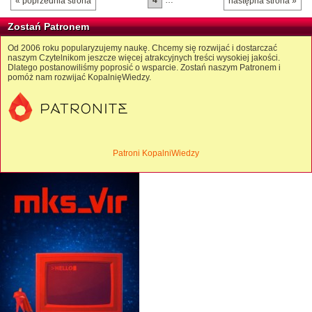
4
…
« poprzednia strona
następna strona »
Zostań Patronem
Od 2006 roku popularyzujemy naukę. Chcemy się rozwijać i dostarczać
naszym Czytelnikom jeszcze więcej atrakcyjnych treści wysokiej jakości.
Dlatego postanowiliśmy poprosić o wsparcie. Zostań naszym Patronem i
pomóż nam rozwijać KopalnięWiedzy.
Patroni KopalniWiedzy