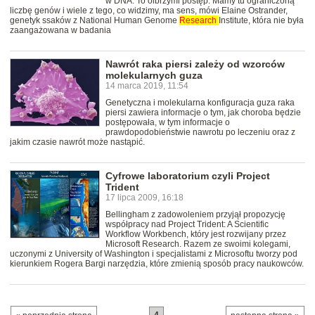
w DNA. To olbrzymi postęp. Mamy tu ograniczoną
liczbę genów i wiele z tego, co widzimy, ma sens, mówi Elaine Ostrander,
genetyk ssaków z National Human Genome
Research
Institute, która nie była
zaangażowana w badania
Nawrót raka piersi zależy od wzorców
molekularnych guza
14 marca 2019, 11:54
Genetyczna i molekularna konfiguracja guza raka
piersi zawiera informacje o tym, jak choroba będzie
postępowała, w tym informacje o
prawdopodobieństwie nawrotu po leczeniu oraz z
jakim czasie nawrót może nastąpić.
Cyfrowe laboratorium czyli Project
Trident
17 lipca 2009, 16:18
Bellingham z zadowoleniem przyjął propozycję
współpracy nad Project Trident: A Scientific
Workflow Workbench, który jest rozwijany przez
Microsoft Research. Razem ze swoimi kolegami,
uczonymi z University of Washington i specjalistami z Microsoftu tworzy pod
kierunkiem Rogera Bargi narzędzia, które zmienią sposób pracy naukowców.