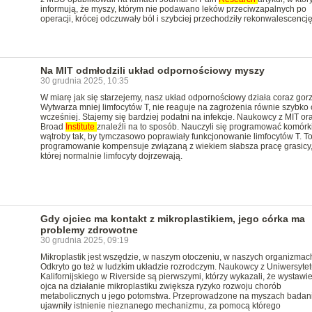
informują, że myszy, którym nie podawano leków przeciwzapalnych po
operacji, krócej odczuwały ból i szybciej przechodziły rekonwalescencję
Na MIT odmłodzili układ odpornościowy myszy
30 grudnia 2025, 10:35
W miarę jak się starzejemy, nasz układ odpornościowy działa coraz gorz
Wytwarza mniej limfocytów T, nie reaguje na zagrożenia równie szybko 
wcześniej. Stajemy się bardziej podatni na infekcje. Naukowcy z MIT or
Broad
Institute
znaleźli na to sposób. Nauczyli się programować komórk
wątroby tak, by tymczasowo poprawiały funkcjonowanie limfocytów T. T
programowanie kompensuje związaną z wiekiem słabsza pracę grasicy
której normalnie limfocyty dojrzewają.
Gdy ojciec ma kontakt z mikroplastikiem, jego córka ma
problemy zdrowotne
30 grudnia 2025, 09:19
Mikroplastik jest wszędzie, w naszym otoczeniu, w naszych organizmac
Odkryto go też w ludzkim układzie rozrodczym. Naukowcy z Uniwersytet
Kalifornijskiego w Riverside są pierwszymi, którzy wykazali, że wystawi
ojca na działanie mikroplastiku zwiększa ryzyko rozwoju chorób
metabolicznych u jego potomstwa. Przeprowadzone na myszach badan
ujawniły istnienie nieznanego mechanizmu, za pomocą którego