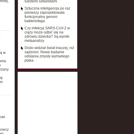
mniej,
ludzkimi szkieletami
Sztuczna inteligencja po raz
pierwszy zaprojektowała
funkcjonalny genom
bakteriofaga
Czy infekcja SARS-CoV-2 w
ciąży może odbić się na
a
zdrowiu dziecka? Są wyniki
metaanalizy
Dodo widział świat inaczej, niż
sądzono. Nowe badanie
tą w
odsłania zmysły wymarłego
ptaka
homa
w
rzany
ię
om
owi
kowcy
rym