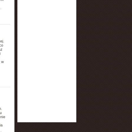
.
ej.
co
az
i
o
, w
h.
u
enie
ia