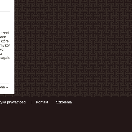
Uczeni
órek
 które
 myszy
nych
 a
magało
ona »
ityka prywatności
|
Kontakt
Szkolenia