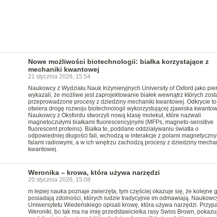
Nowe możliwości biotechnologii: białka korzystające z
mechaniki kwantowej
21 stycznia 2026, 15:54
Naukowcy z Wydziału Nauk Inżynieryjnych University of Oxford jako pie
wykazali, że możliwe jest zaprojektowanie białek wewnątrz których zost
przeprowadzone procesy z dziedziny mechaniki kwantowej. Odkrycie to
otwiera drogę rozwoju biotechnologii wykorzystującej zjawiska kwantow
Naukowcy z Oksfordu stworzyli nową klasę molekuł, które nazwali
magnetoczułymi białkami fluorescencyjnymi (MFPs, magneto-sensitive
fluorescent proteins). Białka te, poddane oddziaływaniu światła o
odpowiedniej długości fali, wchodzą w interakcje z polami magnetyczny
falami radiowymi, a w ich wnętrzu zachodzą procesy z dziedziny mechan
kwantowej.
Weronika – krowa, która używa narzędzi
20 stycznia 2026, 15:08
m lepiej nauka poznaje zwierzęta, tym częściej okazuje się, że kolejne 
posiadają zdolności, których ludzie tradycyjnie im odmawiają. Naukowc
Uniwersytetu Wiedeńskiego opisali krowę, która używa narzędzi. Przyp
Weroniki, bo tak ma na imię przedstawicielka rasy Swiss Brown, pokazuj