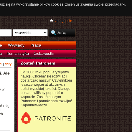
asz się na wykorzystanie plików cookies, zmień ustawienia swojej przeglądarki.
zaloguj się
e
Wywiady
Praca
a
Humanistyka
Ciekawostki
Zostań Patronem
ci
|
daty
Od 2006 roku popularyzujemy
. Ale
naukę. Chcemy się rozwijać i
dostarczać naszym Czytelnikom
jeszcze więcej atrakcyjnych
treści wysokiej jakości. Dlatego
e w
postanowiliśmy poprosić o
wsparcie. Zostań naszym
Patronem i pomóż nam rozwijać
KopalnięWiedzy.
ła się
i
ch