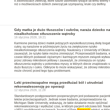
o zdolnościach zwierząt, które ludzie udomowili tysiące lat temu wiemy 
niż o możliwościach dzikich zwierząt jak szympansy, kruki czy delfiny.
Gdy matka je dużo tłuszczów i cukrów, naraża dziecko n
niealkoholowe stłuszczenie wątroby
16 stycznia 2026, 16:21
Karmione piersią dzieci matek jedzących wysokotłuszczową dietę boga
cukry, są narażone w późniejszym życiu na zwiększone ryzyko
niealkoholowego stłuszczenia wątroby. Naukowcy z University of Okla
zauważyli, że ryzyko takie można zmniejszyć. Przeprowadzili badania, 
czasie których podawali ciężarnym i karmiącym myszom związek wytwa
przez zdrowy mikrobiom jelitowy i zauważyli, że zmniejsza on ryzyko
stłuszczenia wątroby u potomstwa myszy, w których diecie znajdowało s
dużo tłuszczu i cukru. Odkrycie to może wskazywać, że zdrowy mikrobi
może chronić przed tego typu problemami.
Leki przeciwzapalne mogą przedłużać ból i utrudniać
rekonwalescencję po operacji
12 stycznia 2026, 11:28
Standardowym postępowaniem pooperacyjnym jest podawanie pacjent
leków przeciwzapalnych. Jednak nowe badania, przeprowadzone na
Michigan State University, wskazują, że takie działanie może opóźniać
rekonwalescencję i wydłużać czas, w którym pacjent odczuwa ból. Nau
z MSU opublikowali na łamach Journal of Pain
Research
artykuł, w któ