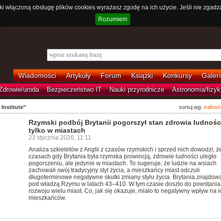
ki włączoną obsługę plików cookies wyrażasz zgodę na ich użycie. Jeśli nie zgadz
Rozumiem
Wiadomości
Artykuły
Forum
Książki
Konkursy
Galeri
Zdrowie/uroda
Bezpieczeństwo IT
Nauki przyrodnicze
Astronomia/fizyk
Institute"
sortuj wg:
trafnoś
Rzymski podbój Brytanii pogorszył stan zdrowia ludności
tylko w miastach
23 stycznia 2026, 11:11
Analiza szkieletów z Anglii z czasów rzymskich i sprzed nich dowodzi, ż
czasach gdy Brytania była rzymska prowincją, zdrowie ludności uległo
pogorszeniu, ale jedynie w miastach. To sugeruje, że ludzie na wsiach
zachowali swój tradycyjny styl życia, a mieszkańcy miast odczuli
długoterminowe negatywne skutki zmiany stylu życia. Brytania znajdowa
pod władzą Rzymu w latach 43–410. W tym czasie doszło do powstania 
rozwoju wielu miast. Co, jak się okazuje, miało to negatywny wpływ na i
mieszkańców.