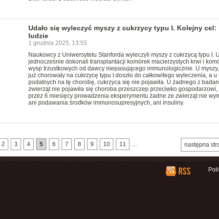
Udało się wyleczyć myszy z cukrzycy typu I. Kolejny cel:
ludzie
1 grudnia 2025, 13:55
Naukowcy z Uniwersytetu Stanforda wyleczyli myszy z cukrzycą typu I. 
jednocześnie dokonali transplantacji komórek macierzystych krwi i kom
wysp trzustkowych od dawcy niepasującego immunologicznie. U myszy,
już chorowały na cukrzycę typu I doszło do całkowitego wyleczenia, a u
podatnych na tę chorobę, cukrzyca się nie pojawiła. U żadnego z bada
zwierząt nie pojawiła się choroba przeszczep przeciwko gospodarzowi,
przez 6 miesięcy prowadzenia eksperymentu żadne ze zwierząt nie wy
ani podawania środków immunosupresyjnych, ani insuliny.
2
3
4
5
6
7
8
9
10
11
…
następna str
Pol