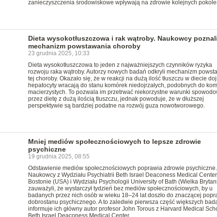
zanieczyszczenia środowiskowe wpływają na zdrowie kolejnych pokole
Dieta wysokotłuszczowa i rak wątroby. Naukowcy poznal
mechanizm powstawania choroby
23 grudnia 2025, 10:33
Dieta wysokotłuszczowa to jeden z najważniejszych czynników ryzyka
rozwoju raka wątroby. Autorzy nowych badań odkryli mechanizm powst
tej choroby. Okazało się, że w reakcji na dużą ilość tłuszczu w diecie doj
hepatocyty wracają do stanu komórek niedojrzałych, podobnych do ko
macierzystych. To pozwala im przetrwać niekorzystne warunki spowod
przez dietę z dużą ilością tłuszczu, jednak powoduje, że w dłuższej
perspektywie są bardziej podatne na rozwój guza nowotworowego.
Mniej mediów społecznościowych to lepsze zdrowie
psychiczne
19 grudnia 2025, 08:55
Odstawienie mediów społecznościowych poprawia zdrowie psychiczne.
Naukowcy z Wydziału Psychiatrii Beth Israel Deaconess Medical Cente
Bostonie (USA) i Wydziału Psychologii University of Bath (Wielka Brytan
zauważyli, że wystarczył tydzień bez mediów społecznościowych, by u
badanych przez nich osób w wieku 18–24 lat doszło do znaczącej pop
dobrostanu psychicznego. A to zaledwie pierwsza część większych bad
informuje ich główny autor profesor John Torous z Harvard Medical Scho
Beth Israel Deaconess Medical Center.