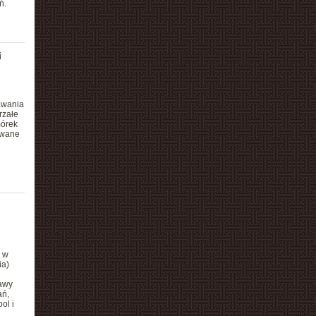
ń.
i
awania
rzałe
mórek
owane
r w
ia)
rawy
ań,
ol i