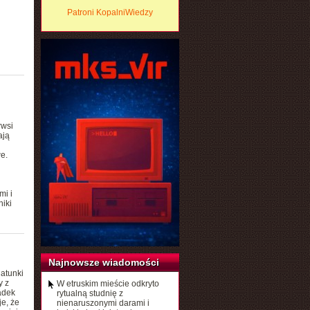
Patroni KopalniWiedzy
rwsi
ają
e.
mi i
iki
Najnowsze wiadomości
gatunki
y z
W etruskim mieście odkryto
adek
rytualną studnię z
e, że
nienaruszonymi darami i