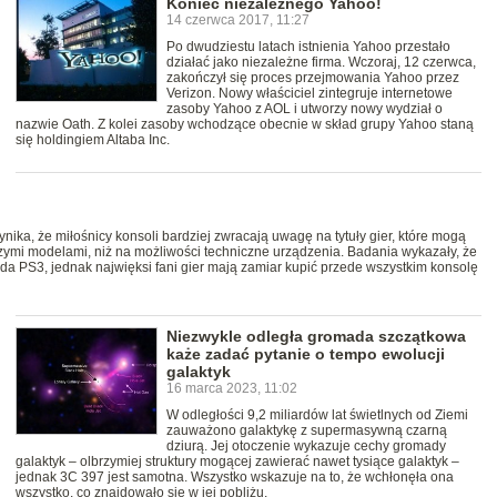
Koniec niezależnego Yahoo!
14 czerwca 2017, 11:27
Po dwudziestu latach istnienia Yahoo przestało
działać jako niezależne firma. Wczoraj, 12 czerwca,
zakończył się proces przejmowania Yahoo przez
Verizon. Nowy właściciel zintegruje internetowe
zasoby Yahoo z AOL i utworzy nowy wydział o
nazwie Oath. Z kolei zasoby wchodzące obecnie w skład grupy Yahoo staną
się holdingiem Altaba Inc.
ynika, że miłośnicy konsoli bardziej zwracają uwagę na tytuły gier, które mogą
zymi modelami, niż na możliwości techniczne urządzenia. Badania wykazały, że
da PS3, jednak najwięksi fani gier mają zamiar kupić przede wszystkim konsolę
Niezwykle odległa gromada szczątkowa
każe zadać pytanie o tempo ewolucji
galaktyk
16 marca 2023, 11:02
W odległości 9,2 miliardów lat świetlnych od Ziemi
zauważono galaktykę z supermasywną czarną
dziurą. Jej otoczenie wykazuje cechy gromady
galaktyk – olbrzymiej struktury mogącej zawierać nawet tysiące galaktyk –
jednak 3C 397 jest samotna. Wszystko wskazuje na to, że wchłonęła ona
wszystko, co znajdowało się w jej pobliżu.