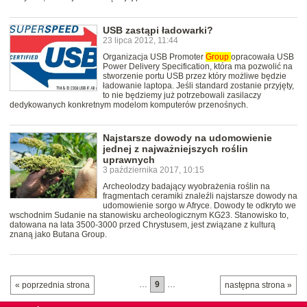
USB zastąpi ładowarki?
23 lipca 2012, 11:44
Organizacja USB Promoter
Group
opracowała USB
Power Delivery Specification, która ma pozwolić na
stworzenie portu USB przez który możliwe będzie
ładowanie laptopa. Jeśli standard zostanie przyjęty,
to nie będziemy już potrzebowali zasilaczy
dedykowanych konkretnym modelom komputerów przenośnych.
Najstarsze dowody na udomowienie
jednej z najważniejszych roślin
uprawnych
3 października 2017, 10:15
Archeolodzy badający wyobrażenia roślin na
fragmentach ceramiki znaleźli najstarsze dowody na
udomowienie sorgo w Afryce. Dowody te odkryto we
wschodnim Sudanie na stanowisku archeologicznym KG23. Stanowisko to,
datowana na lata 3500-3000 przed Chrystusem, jest związane z kulturą
znaną jako Butana Group.
…
9
…
« poprzednia strona
następna strona »