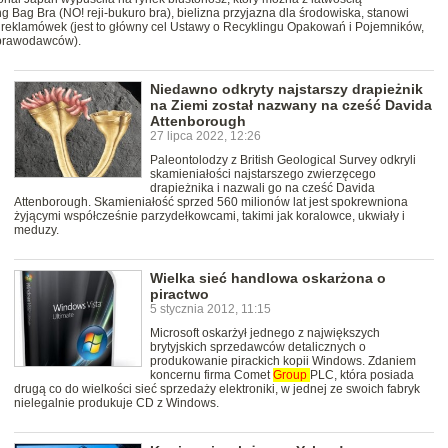
g Bag Bra (NO! reji-bukuro bra), bielizna przyjazna dla środowiska, stanowi
ch reklamówek (jest to główny cel Ustawy o Recyklingu Opakowań i Pojemników,
 prawodawców).
Niedawno odkryty najstarszy drapieżnik
na Ziemi został nazwany na cześć Davida
Attenborough
27 lipca 2022, 12:26
Paleontolodzy z British Geological Survey odkryli
skamieniałości najstarszego zwierzęcego
drapieżnika i nazwali go na cześć Davida
Attenborough. Skamieniałość sprzed 560 milionów lat jest spokrewniona
żyjącymi współcześnie parzydełkowcami, takimi jak koralowce, ukwiały i
meduzy.
Wielka sieć handlowa oskarżona o
piractwo
5 stycznia 2012, 11:15
Microsoft oskarżył jednego z największych
brytyjskich sprzedawców detalicznych o
produkowanie pirackich kopii Windows. Zdaniem
koncernu firma Comet
Group
PLC, która posiada
drugą co do wielkości sieć sprzedaży elektroniki, w jednej ze swoich fabryk
nielegalnie produkuje CD z Windows.