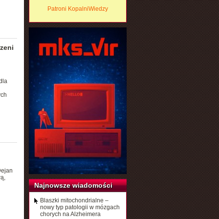
Patroni KopalniWiedzy
zeni
dla
ych
Dejan
ą,
Najnowsze wiadomości
Blaszki mitochondrialne –
nowy typ patologii w mózgach
chorych na Alzheimera