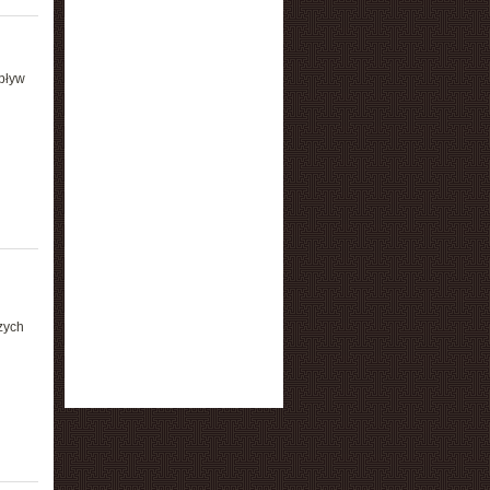
pływ
zych