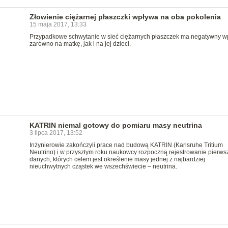
Złowienie ciężarnej płaszczki wpływa na oba pokolenia
15 maja 2017, 13:33
Przypadkowe schwytanie w sieć ciężarnych płaszczek ma negatywny w
zarówno na matkę, jak i na jej dzieci.
KATRIN niemal gotowy do pomiaru masy neutrina
3 lipca 2017, 13:52
Inżynierowie zakończyli prace nad budową KATRIN (Karlsruhe Tritium
Neutrino) i w przyszłym roku naukowcy rozpoczną rejestrowanie pierws
danych, których celem jest określenie masy jednej z najbardziej
nieuchwytnych cząstek we wszechświecie – neutrina.