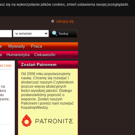
asz się na wykorzystanie plików cookies, zmień ustawienia swojej przeglądarki.
zaloguj się
e
Wywiady
Praca
a
Humanistyka
Ciekawostki
Zostań Patronem
ci
|
daty
Od 2006 roku popularyzujemy
naukę. Chcemy się rozwijać i
dostarczać naszym Czytelnikom
 na
jeszcze więcej atrakcyjnych
tura
treści wysokiej jakości. Dlatego
atu
postanowiliśmy poprosić o
zanie,
wsparcie. Zostań naszym
Patronem i pomóż nam rozwijać
KopalnięWiedzy.