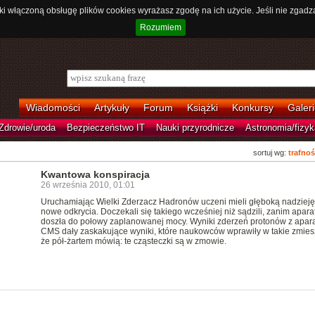
ki włączoną obsługę plików cookies wyrażasz zgodę na ich użycie. Jeśli nie zgadz
Rozumiem
Wiadomości
Artykuły
Forum
Książki
Konkursy
Galeri
Zdrowie/uroda
Bezpieczeństwo IT
Nauki przyrodnicze
Astronomia/fizyk
sortuj wg:
trafnoś
Kwantowa konspiracja
26 września 2010, 01:01
Uruchamiając Wielki Zderzacz Hadronów uczeni mieli głęboką nadzieję
nowe odkrycia. Doczekali się takiego wcześniej niż sądzili, zanim apara
doszła do połowy zaplanowanej mocy. Wyniki zderzeń protonów z apar
CMS dały zaskakujące wyniki, które naukowców wprawiły w takie zmies
że pół-żartem mówią: te cząsteczki są w zmowie.