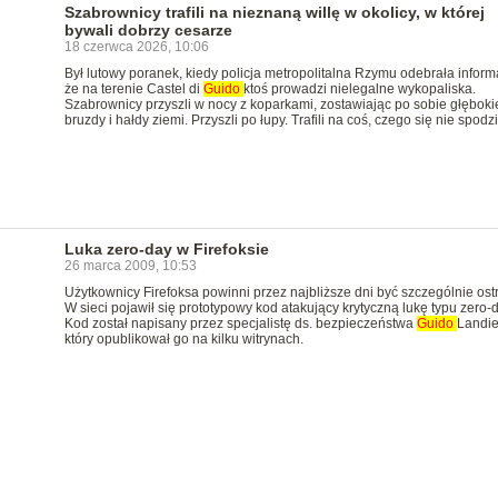
Szabrownicy trafili na nieznaną willę w okolicy, w której
bywali dobrzy cesarze
18 czerwca 2026, 10:06
Był lutowy poranek, kiedy policja metropolitalna Rzymu odebrała inform
że na terenie Castel di
Guido
ktoś prowadzi nielegalne wykopaliska.
Szabrownicy przyszli w nocy z koparkami, zostawiając po sobie głęboki
bruzdy i hałdy ziemi. Przyszli po łupy. Trafili na coś, czego się nie spodz
Luka zero-day w Firefoksie
26 marca 2009, 10:53
Użytkownicy Firefoksa powinni przez najbliższe dni być szczególnie ostr
W sieci pojawił się prototypowy kod atakujący krytyczną lukę typu zero-d
Kod został napisany przez specjalistę ds. bezpieczeństwa
Guido
Landie
który opublikował go na kilku witrynach.