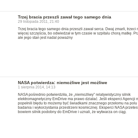
Trzej bracia przeszli zawał tego samego dnia
29 listopada 2011, 21:40
Trzej bracia tego samego dnia przeszli zawał serca. Dwaj zmarli, trzeci 
więcej szczęścia, bo odwiedzał w tym czasie w szpitalu chorą matkę. Prz
ale jego stan jest nadal poważny
NASA potwierdza: niemożliwe jest możliwe
1 sierpnia 2014, 14:13
NASA pośrednio potwierdziła, że „niemożliwy” relatywistyczny silnik
elektromagnetyczny EmDrive ma prawo działać. Jeśli eksperci Agencji n
popełnili błędu to możemy być świadkami znacznego przełomu na polu
badania i wykorzystania przestrzeni kosmicznej. Eksperci NASA przetes
bowiem silnik podobny do EmDrive i uznali, że wytwarza on ciąg.