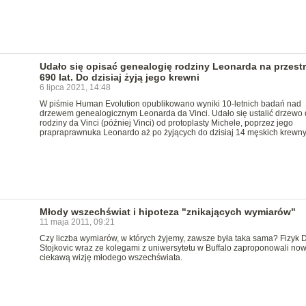
Udało się opisać genealogię rodziny Leonarda na przestr
690 lat. Do dzisiaj żyją jego krewni
6 lipca 2021, 14:48
W piśmie Human Evolution opublikowano wyniki 10-letnich badań nad
drzewem genealogicznym Leonarda da Vinci. Udało się ustalić drzewo 
rodziny da Vinci (później Vinci) od protoplasty Michele, poprzez jego
prapraprawnuka Leonardo aż po żyjących do dzisiaj 14 męskich krewn
Młody wszechświat i hipoteza "znikających wymiarów"
11 maja 2011, 09:21
Czy liczba wymiarów, w których żyjemy, zawsze była taka sama? Fizyk 
Stojkovic wraz ze kolegami z uniwersytetu w Buffalo zaproponowali now
ciekawą wizję młodego wszechświata.