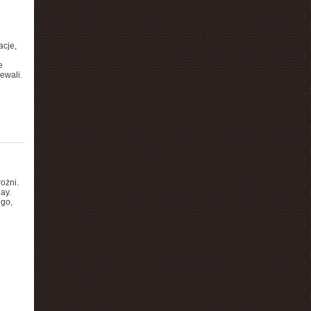
acje,
e
iewali.
ożni.
ay.
go,