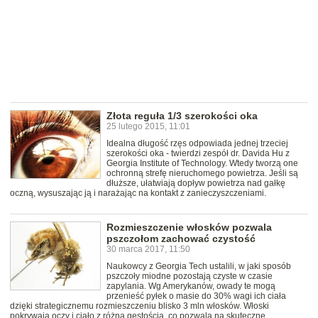
Złota reguła 1/3 szerokości oka
25 lutego 2015, 11:01
Idealna długość rzęs odpowiada jednej trzeciej
szerokości oka - twierdzi zespół dr. Davida Hu z
Georgia Institute of Technology. Wtedy tworzą one
ochronną strefę nieruchomego powietrza. Jeśli są
dłuższe, ułatwiają dopływ powietrza nad gałkę
oczną, wysuszając ją i narażając na kontakt z zanieczyszczeniami.
Rozmieszczenie włosków pozwala
pszczołom zachować czystość
30 marca 2017, 11:50
Naukowcy z Georgia Tech ustalili, w jaki sposób
pszczoły miodne pozostają czyste w czasie
zapylania. Wg Amerykanów, owady te mogą
przenieść pyłek o masie do 30% wagi ich ciała
dzięki strategicznemu rozmieszczeniu blisko 3 mln włosków. Włoski
pokrywają oczy i ciało z różną gęstością, co pozwala na skuteczne