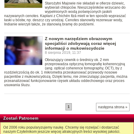
Starożytni Majowie nie składali w ofierze dziewic,
wybierali chłopców. Nieszczęśników wrzucano do
wypełnionych wodą poświęconych jaskiń
nazywanych cenotes. Kapłani z Chichén Itzá mieli w ten sposób wypraszać
łaski u bóstw, np. deszcz czy urodzaj. Cenotes stanowiły rezerwuar wody,
Indianie wierzyli także, że stanowią bramę do podziemi.
Z nowym narzędziem obrazowym
specjaliści zdobywają coraz więcej
informacji o mukowiscydozie
8 sierpnia 2019, 11:37
Obrazujący cewnik o średnicy ok. 2 mm
przeprowadza optyczną tomografię koherencyjną
(ang. optical coherence tomography, OCT), by z
rozdzielczością do ok. 1 mikrometra przeskanować przewody nosowe
pacjentów z mukowiscydozą. Dzięki temu, nie znieczulając pacjenta, można
przeanalizować funkcjonowanie rzęsek układu oddechowego oraz proces
usuwania śluzu.
1
następna strona »
Zostań Patronem
Od 2006 roku popularyzujemy naukę. Chcemy się rozwijać i dostarczać
naszym Czytelnikom jeszcze więcej atrakcyjnych treści wysokiej jakości.