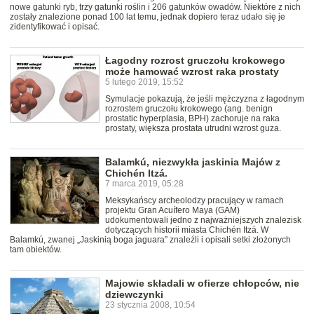
nowe gatunki ryb, trzy gatunki roślin i 206 gatunków owadów. Niektóre z nich
zostały znalezione ponad 100 lat temu, jednak dopiero teraz udało się je
zidentyfikować i opisać.
Łagodny rozrost gruczołu krokowego
może hamować wzrost raka prostaty
5 lutego 2019, 15:52
Symulacje pokazują, że jeśli mężczyzna z łagodnym
rozrostem gruczołu krokowego (ang. benign
prostatic hyperplasia, BPH) zachoruje na raka
prostaty, większa prostata utrudni wzrost guza.
Balamkú, niezwykła jaskinia Majów z
Chichén Itzá.
7 marca 2019, 05:28
Meksykańscy archeolodzy pracujący w ramach
projektu Gran Acuífero Maya (GAM)
udokumentowali jedno z najważniejszych znalezisk
dotyczących historii miasta Chichén Itzá. W
Balamkú, zwanej „Jaskinią boga jaguara” znaleźli i opisali setki złożonych
tam obiektów.
Majowie składali w ofierze chłopców, nie
dziewczynki
23 stycznia 2008, 10:54