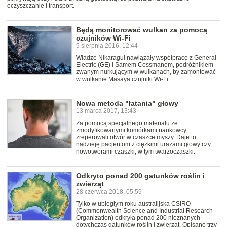
oczyszczanie i transport.
Będą monitorować wulkan za pomocą
czujników Wi-Fi
9 sierpnia 2016, 12:44
Władze Nikaragui nawiązały współpracę z General
Electric (GE) i Samem Cossmanem, podróżnikiem
zwanym nurkującym w wulkanach, by zamontować
w wulkanie Masaya czujniki Wi-Fi.
Nowa metoda "łatania" głowy
13 marca 2017, 13:43
Za pomocą specjalnego materiału ze
zmodyfikowanymi komórkami naukowcy
zreperowali otwór w czaszce myszy. Daje to
nadzieję pacjentom z ciężkimi urazami głowy czy
nowotworami czaszki, w tym twarzoczaszki.
Odkryto ponad 200 gatunków roślin i
zwierząt
28 czerwca 2018, 05:59
Tylko w ubiegłym roku australijska CSIRO
(Commonwealth Science and Industrial Research
Organization) odkryła ponad 200 nieznanych
dotychczas gatunków roślin i zwierząt. Opisano trzy