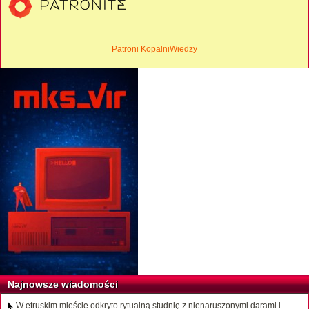
Patroni KopalniWiedzy
Najnowsze wiadomości
W etruskim mieście odkryto rytualną studnię z nienaruszonymi darami i