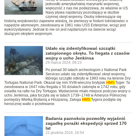
jednostki amerykańskiej marynarki wojennej,
większość z nas nie podejrzewa, że właśnie w US
Navy pływa najstarszy pozostający w służbie
czynnej okręt wojenny. Osoby interesujące się
historią wojskowości zapewne wiedzą, że pierwszy w historii lotniskowiec o
napędzie atomowym, zwodowany w 1961 roku USS Enterprise, wciąż jest
wykorzystywany. Jednak to nie on jest najstarszym na świecie wciąż
służącym okrętem wojennym.
Udało się zidentyfikować szczątki
zatopionego okrętu. To fregata z czasów
wojny o ucho Jenkinsa
29 marca 2024, 09:23
Po ponad 30 latach archeologom z National Park
Services udało się zidentyfikować okręt wojenny,
którego szczątki odkryto w 1993 roku na terenie Dry
Tortugas National Park. Okazał się nim XVIII-wieczny brytyjski
HMS
Tyger. Ta
zwodowana w 1647 roku fregata o 50 działach zatonęła w 1742 roku, gdy
osiadła na rafie na Dry Tortugas. Wydarzenie miało miejsce podczas wojny o
ucho Jenkinsa, jaka toczyła się w latach 1739–1748 w Ameryce Północnej
pomiędzy Wielką Brytanią a Hiszpanią. Załoga
HMS
Tygera podjęła się
heroicznej walki o przetrwanie.
Badania paznokcia pozwoliły wyjaśnić
zagadkę porażki ekspedycji sprzed 170
lat
22 grudnia 2016, 16:54