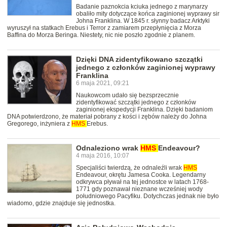
Badanie paznokcia kciuka jednego z marynarzy
obaliło mity dotyczące końca zaginionej wyprawy sir
Johna Franklina. W 1845 r. słynny badacz Arktyki
wyruszył na statkach Erebus i Terror z zamiarem przepłynięcia z Morza
Baffina do Morza Beringa. Niestety, nic nie poszło zgodnie z planem.
Dzięki DNA zidentyfikowano szczątki
jednego z członków zaginionej wyprawy
Franklina
6 maja 2021, 09:21
Naukowcom udało się bezsprzecznie
zidentyfikować szczątki jednego z członków
zaginionej ekspedycji Franklina. Dzięki badaniom
DNA potwierdzono, że materiał pobrany z kości i zębów należy do Johna
Gregorego, inżyniera z
HMS
Erebus.
Odnaleziono wrak
HMS
Endeavour?
4 maja 2016, 10:07
Specjaliści twierdzą, że odnaleźli wrak
HMS
Endeavour, okrętu Jamesa Cooka. Legendarny
odkrywca pływał na tej jednostce w latach 1768-
1771 gdy poznawał nieznane wcześniej wody
południowego Pacyfiku. Dotychczas jednak nie było
wiadomo, gdzie znajduje się jednostka.