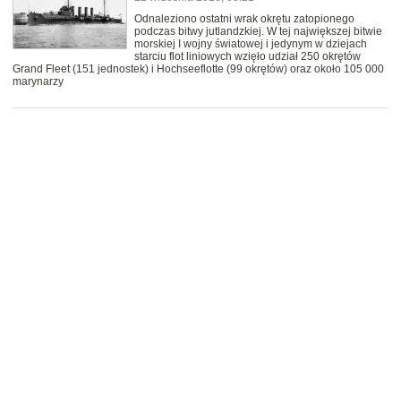
Odnaleziono ostatni wrak okrętu zatopionego
podczas bitwy jutlandzkiej. W tej największej bitwie
morskiej I wojny światowej i jedynym w dziejach
starciu flot liniowych wzięło udział 250 okrętów
Grand Fleet (151 jednostek) i Hochseeflotte (99 okrętów) oraz około 105 000
marynarzy