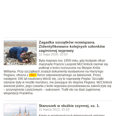
Zagadka szczątków rozwiązana.
Zidentyfikowano kolejnych członków
zaginionej wyprawy
11 maja 2026, 10:03
Była majowa noc 1859 roku, gdy brytyjski oficer
marynarki Francis Leopold McClintock niemal się
potknął o kości rozrzucone na Wyspie Króla
Williama. Przy szczątkach znalazł dokumenty wystawione na Harry'ego
Peglara, oficera z
HMS
Terror odpowiedzialnego za takielunek. Przez
następne 166 lat naukowcy kłócili się, czy to naprawdę Peglar. Szczątki
odziane były w resztki munduru, nie pasujące do stopnia Peglara. McClintock
wiedział jedno, jego czwarta z kolei wyprawa poszukiwawcza zakończyła się
– przynajmniej częściowym – sukcesem. Trafił oto na ślad zaginionej
ekspedycji Franklina.
Staruszek w służbie czynnej, cz. 1.
11 marca 2012, 15:10
Kiedy w wiadomościach telewizyjnych widzimy