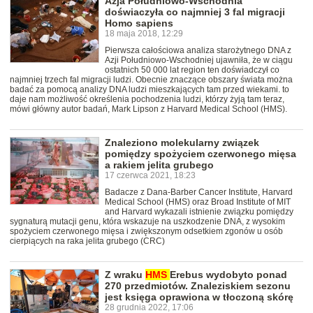
Azja Południowo-Wschodnia
doświaczyła co najmniej 3 fal migracji
Homo sapiens
18 maja 2018, 12:29
Pierwsza całościowa analiza starożytnego DNA z
Azji Południowo-Wschodniej ujawniła, że w ciągu
ostatnich 50 000 lat region ten doświadczył co
najmniej trzech fal migracji ludzi. Obecnie znaczące obszary świata można
badać za pomocą analizy DNA ludzi mieszkających tam przed wiekami. to
daje nam możliwość określenia pochodzenia ludzi, którzy żyją tam teraz,
mówi główny autor badań, Mark Lipson z Harvard Medical School (HMS).
Znaleziono molekularny związek
pomiędzy spożyciem czerwonego mięsa
a rakiem jelita grubego
17 czerwca 2021, 18:23
Badacze z Dana-Barber Cancer Institute, Harvard
Medical School (HMS) oraz Broad Institute of MIT
and Harvard wykazali istnienie związku pomiędzy
sygnaturą mutacji genu, która wskazuje na uszkodzenie DNA, z wysokim
spożyciem czerwonego mięsa i zwiększonym odsetkiem zgonów u osób
cierpiących na raka jelita grubego (CRC)
Z wraku
HMS
Erebus wydobyto ponad
270 przedmiotów. Znaleziskiem sezonu
jest księga oprawiona w tłoczoną skórę
28 grudnia 2022, 17:06