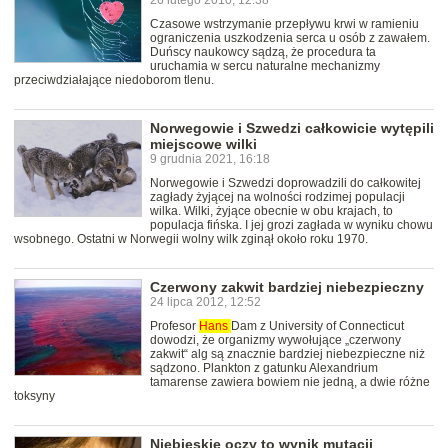
26 lutego 2010, 12:38
Czasowe wstrzymanie przepływu krwi w ramieniu
ograniczenia uszkodzenia serca u osób z zawałem.
Duńscy naukowcy sądzą, że procedura ta
uruchamia w sercu naturalne mechanizmy
przeciwdziałające niedoborom tlenu.
Norwegowie i Szwedzi całkowicie wytępili
miejscowe wilki
9 grudnia 2021, 16:18
Norwegowie i Szwedzi doprowadzili do całkowitej
zagłady żyjącej na wolności rodzimej populacji
wilka. Wilki, żyjące obecnie w obu krajach, to
populacja fińska. I jej grozi zagłada w wyniku chowu
wsobnego. Ostatni w Norwegii wolny wilk zginął około roku 1970.
Czerwony zakwit bardziej niebezpieczny
24 lipca 2012, 12:52
Profesor
Hans
Dam z University of Connecticut
dowodzi, że organizmy wywołujące „czerwony
zakwit“ alg są znacznie bardziej niebezpieczne niż
sądzono. Plankton z gatunku Alexandrium
tamarense zawiera bowiem nie jedną, a dwie różne
toksyny
Niebieskie oczy to wynik mutacji