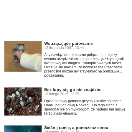
Wstrząsające parowanie
13 listopada 2007, 23:44
Aby nawiązać bezpieczne połączenie między
dwoma urządzeniami, nie potrzeba już kryptografii
kwantowej ani długich i skomplikowanych haseł.
Okazuje się bowiem, że nowoczesne urządzenia
przenośne można uwierzytelniać na podstawie...
potrząsania.
Bez lupy się go nie znajdzie...
18 lutego 2015, 12:29
Opisano nowy gatunek grzyba z lasów północnej
Danii i południowej Norwegii. Do tego stopnia
spodobał się on mykologom, że nadano mu nazwę
Hirticlavula elegans.
Ściśnij ramię, a pomożesz sercu