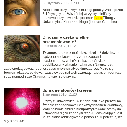
30 stycznia 2008, 11:09
Niebieskie oczy to wynik mutacji genetycznej sprzed
6-10 tysięcy lat. Wcześniej wszyscy mieliśmy
brązowe oczy – twierdzi profesor
Hans
Eiberg z
Uniwersytetu Kopenhaskiego (Human Genetics).
Dinozaury czeka wielkie
przemeblowanie?
23 marca 2017, 11:12
Tyrannosaurus rex może być bliżej niż dotychczas
sądzono spokrewniony z dinozaurami
ptasiomiedniczymi (Ornithischia). Artykuł,
opublikowany właśnie na łamach Nature, jest
zapowiedzą poważnego wstrząsu w systematyce dinozaurów. Może się
bowiem okazać, że dotychczasowy podział tych zwierząt na ptasiomiednicze
i gadziomiednicze (Saurischia) się nie utrzyma
Spinanie atomów laserem
1 sierpnia 2010, 11:20
Fizycy z Uniwersytetu w Innsbrucku jako pierwsi na
świecie zaobserwowali ciekawy fenomen kwantowy,
który pozwala zmusić nieuporządkowane atomy do
ustawienia się w zgodnym rządku. Zaskakujące jest
to, że słabe oddziaływanie pokonuje tu potężniejsze
siły atomowe.