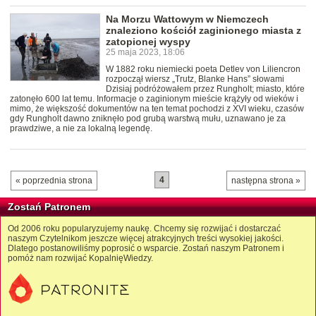
Na Morzu Wattowym w Niemczech
znaleziono kościół zaginionego miasta z
zatopionej wyspy
25 maja 2023, 18:06
W 1882 roku niemiecki poeta Detlev von Liliencron
rozpoczął wiersz „Trutz, Blanke Hans” słowami
Dzisiaj podróżowałem przez Rungholt; miasto, które
zatonęło 600 lat temu. Informacje o zaginionym mieście krążyły od wieków i
mimo, że większość dokumentów na ten temat pochodzi z XVI wieku, czasów
gdy Rungholt dawno zniknęło pod grubą warstwą mułu, uznawano je za
prawdziwe, a nie za lokalną legendę.
4
« poprzednia strona
następna strona »
Zostań Patronem
Od 2006 roku popularyzujemy naukę. Chcemy się rozwijać i dostarczać
naszym Czytelnikom jeszcze więcej atrakcyjnych treści wysokiej jakości.
Dlatego postanowiliśmy poprosić o wsparcie. Zostań naszym Patronem i
pomóż nam rozwijać KopalnięWiedzy.