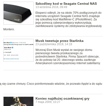
Szkodliwy kod w Seagate Central NAS
13 września 2016, 09:49
Eksperci odkryli, że na około 70% podłączonych do
internetu urządzeń Seagate Central NAS znajduje
się szkodliwy kod Mal/Miner-C (PhotoMiner). Za
jego pomocą cyberprzestępcy wykorzystują
zainfekowane systemy do zdobywania kryptowaluty
Montero.
Musk tweetuje przez Starlinka
23 października 2019, 14:18
Wczoraj Elon Musk wysłał ze swojego domu
pierwszego tweeta przekazanego za
pośrednictwem Starlinka. Firma SpaceX obiecuje,
że do połowy lat 20. obecnego wieku zaoferuje
Amerykanom szerokopasmowy internet satelitarny.
ą się czarne chmury. Cisco poinformowało właśnie, że pozwało Apple’a do sądu
Koniec najdłużej oczekiwanej gry
7 maja 2009, 10:27