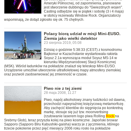
Ameryki Północnej, od zapomnienia, planowane
jest stworzenie dubbingu do "Gwiezdnych wojen".
Casting odbędzie się w piątek i sobotę (3 i 4 maja)
w stolicy rezerwatu Window Rock. Organizatorzy
wspominają, że dotąd zgłosiło się ok. 75 chętnych.
Polacy biorą udział w misji Mini-EUSO.
Ziemia jako wielki detektor
23 sierpnia 2019, 05:08
Dzisiaj o godzinie 5:38:33 (CEST) z kosmodromu
Bajkonur w Kazachstanie wystartowała rakieta
Soyuz 2.1a wynosząca moduł Soyuz MS-14 w
kierunku Międzynarodowej Stacji Kosmicznej
(MSK). Wśród ładunków na pokładzie znalazł się teleskop Mini-EUSO.
Urządzenie umożliwi utworzenie ultrafioletowej mapy atmosfery ziemskiej
oraz pozwoli zaobserwować jej zmienność w czasie.
Piwo nie z tej ziemi
28 maja 2008, 11:27
Piwo, napój alkoholowy znany ludzkości od dawna,
przechodzi najwyraźniej księżycową metamorfozę.
Aby zachęcić klientów do sięgnięcia po konkretną
markę, stosuje się już tzw. moonvertising
(rzutowanie laserem logo piwa Rolling
Rock
na
Srebrny Glob), teraz przyszła kolej na piwo kosmiczne. Japoński browar
Sapporo (Sapporo Bīru Kabushiki-gaisha) warzy je z jęczmienia, którego
trzecie pokolenie przez pięć miesięcy 2006 roku rosło na pokładzie