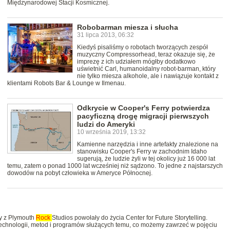
Międzynarodowej Stacji Kosmicznej.
Robobarman miesza i słucha
31 lipca 2013, 06:32
Kiedyś pisaliśmy o robotach tworzących zespół
muzyczny Compressorhead, teraz okazuje się, że
imprezę z ich udziałem mógłby dodatkowo
uświetnić Carl, humanoidalny robot-barman, który
nie tylko miesza alkohole, ale i nawiązuje kontakt z
klientami Robots Bar & Lounge w Ilmenau.
Odkrycie w Cooper's Ferry potwierdza
pacyficzną drogę migracji pierwszych
ludzi do Ameryki
10 września 2019, 13:32
Kamienne narzędzia i inne artefakty znalezione na
stanowisku Cooper's Ferry w zachodnim Idaho
sugerują, że ludzie żyli w tej okolicy już 16 000 lat
temu, zatem o ponad 1000 lat wcześniej niż sądzono. To jedne z najstarszych
dowodów na pobyt człowieka w Ameryce Północnej.
y z Plymouth
Rock
Studios powołały do życia Center for Future Storytelling.
chnologii, metod i programów służących temu, co możemy zawrzeć w pojęciu