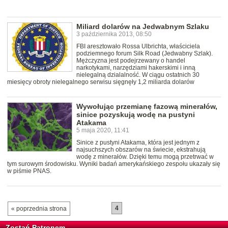
Miliard dolarów na Jedwabnym Szlaku
3 października 2013, 08:50
FBI aresztowało Rossa Ulbrichta, właściciela
podziemnego forum Silk Road (Jedwabny Szlak).
Mężczyzna jest podejrzewany o handel
narkotykami, narzędziami hakerskimi i inną
nielegalną dzialalność. W ciągu ostatnich 30
miesięcy obroty nielegalnego serwisu sięgnęły 1,2 miliarda dolarów
Wywołując przemianę fazową minerałów,
sinice pozyskują wodę na pustyni
Atakama
5 maja 2020, 11:41
Sinice z pustyni Atakama, która jest jednym z
najsuchszych obszarów na świecie, ekstrahują
wodę z minerałów. Dzięki temu mogą przetrwać w
tym surowym środowisku. Wyniki badań amerykańskiego zespołu ukazały się
w piśmie PNAS.
4
« poprzednia strona
Zostań Patronem