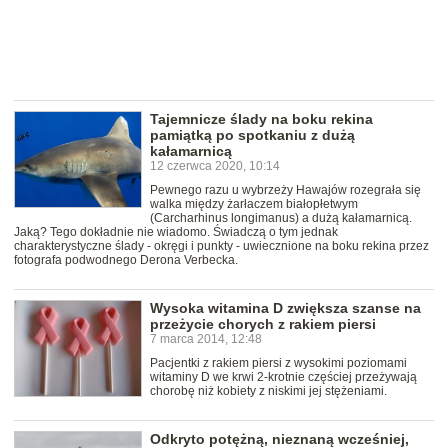
Tajemnicze ślady na boku rekina
pamiątką po spotkaniu z dużą
kałamarnicą
12 czerwca 2020, 10:14
Pewnego razu u wybrzeży Hawajów rozegrała się
walka między żarłaczem białopłetwym
(Carcharhinus longimanus) a dużą kałamarnicą.
Jaką? Tego dokładnie nie wiadomo. Świadczą o tym jednak
charakterystyczne ślady - okręgi i punkty - uwiecznione na boku rekina przez
fotografa podwodnego Derona Verbecka.
Wysoka witamina D zwiększa szanse na
przeżycie chorych z rakiem piersi
7 marca 2014, 12:48
Pacjentki z rakiem piersi z wysokimi poziomami
witaminy D we krwi 2-krotnie częściej przeżywają
chorobę niż kobiety z niskimi jej stężeniami.
Odkryto potężną, nieznaną wcześniej,