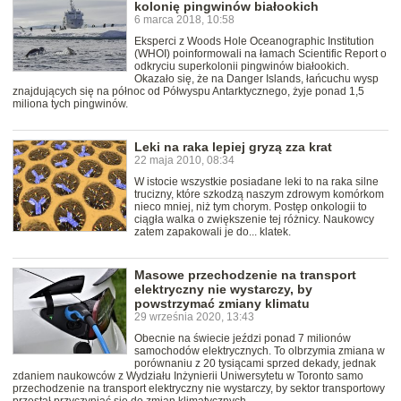
kolonię pingwinów białookich
6 marca 2018, 10:58
Eksperci z Woods Hole Oceanographic Institution
(WHOI) poinformowali na łamach Scientific Report o
odkryciu superkolonii pingwinów białookich.
Okazało się, że na Danger Islands, łańcuchu wysp
znajdujących się na północ od Półwyspu Antarktycznego, żyje ponad 1,5
miliona tych pingwinów.
Leki na raka lepiej gryzą zza krat
22 maja 2010, 08:34
W istocie wszystkie posiadane leki to na raka silne
trucizny, które szkodzą naszym zdrowym komórkom
nieco mniej, niż tym chorym. Postęp onkologii to
ciągła walka o zwiększenie tej różnicy. Naukowcy
zatem zapakowali je do... klatek.
Masowe przechodzenie na transport
elektryczny nie wystarczy, by
powstrzymać zmiany klimatu
29 września 2020, 13:43
Obecnie na świecie jeździ ponad 7 milionów
samochodów elektrycznych. To olbrzymia zmiana w
porównaniu z 20 tysiącami sprzed dekady, jednak
zdaniem naukowców z Wydziału Inżynierii Uniwersytetu w Toronto samo
przechodzenie na transport elektryczny nie wystarczy, by sektor transportowy