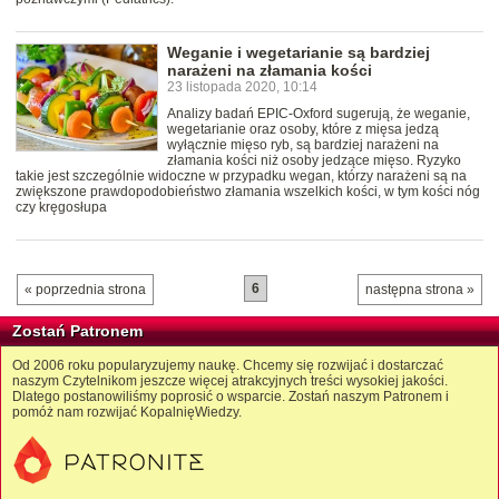
Weganie i wegetarianie są bardziej
narażeni na złamania kości
23 listopada 2020, 10:14
Analizy badań EPIC-Oxford sugerują, że weganie,
wegetarianie oraz osoby, które z mięsa jedzą
wyłącznie mięso ryb, są bardziej narażeni na
złamania kości niż osoby jedzące mięso. Ryzyko
takie jest szczególnie widoczne w przypadku wegan, którzy narażeni są na
zwiększone prawdopodobieństwo złamania wszelkich kości, w tym kości nóg
czy kręgosłupa
6
« poprzednia strona
następna strona »
Zostań Patronem
Od 2006 roku popularyzujemy naukę. Chcemy się rozwijać i dostarczać
naszym Czytelnikom jeszcze więcej atrakcyjnych treści wysokiej jakości.
Dlatego postanowiliśmy poprosić o wsparcie. Zostań naszym Patronem i
pomóż nam rozwijać KopalnięWiedzy.