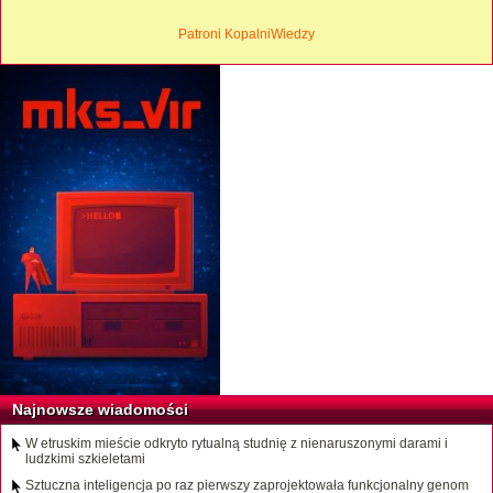
Patroni KopalniWiedzy
Najnowsze wiadomości
W etruskim mieście odkryto rytualną studnię z nienaruszonymi darami i
ludzkimi szkieletami
Sztuczna inteligencja po raz pierwszy zaprojektowała funkcjonalny genom