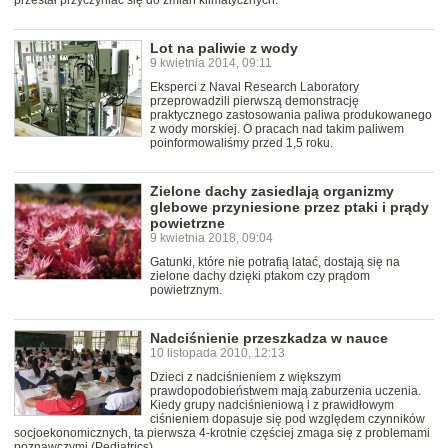
przestał przyczyniać się do zmian klimatycznych.
Lot na paliwie z wody
9 kwietnia 2014, 09:11
Eksperci z Naval Research Laboratory
przeprowadzili pierwszą demonstrację
praktycznego zastosowania paliwa produkowanego
z wody morskiej. O pracach nad takim paliwem
poinformowaliśmy przed 1,5 roku.
Zielone dachy zasiedlają organizmy
glebowe przyniesione przez ptaki i prądy
powietrzne
9 kwietnia 2018, 09:04
Gatunki, które nie potrafią latać, dostają się na
zielone dachy dzięki ptakom czy prądom
powietrznym.
Nadciśnienie przeszkadza w nauce
10 listopada 2010, 12:13
Dzieci z nadciśnieniem z większym
prawdopodobieństwem mają zaburzenia uczenia.
Kiedy grupy nadciśnieniową i z prawidłowym
ciśnieniem dopasuje się pod względem czynników
socjoekonomicznych, ta pierwsza 4-krotnie częściej zmaga się z problemami
poznawczymi (Pediatrics).