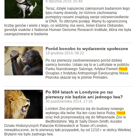
9 stycznia 2019, 05:49
Teraz, dzięki najszerzej zakrojonym badaniom tego
typu mamy dowody, że różnice zachowania
pomiędzy rasami znajdują swoje odzwierciedlenie
w DNA. To olbrzymi postęp. Mamy tu ograniczoną
liczbę genów i wiele z tego, co widzimy, ma sens, mówi Elaine Ostrander,
genetyk ssaków z National Human Genome Research Institute, która nie była
zaangażowana w badania
Poród bonobo to wydarzenie społeczne
18 grudnia 2014, 08:22
Po raz pierwszy zaobserwowano poród dzikiej
samicy bonobo. Udało się to w LuiKotale w pobliżu
Parku Narodowego Salonga. Artykuł Pameli
Heidi
Douglas z Instytutu Antropologii Ewolucyjnej Maxa
Plancka ukazał się w piśmie Primates.
Po 804 latach w Londynie po raz
pierwszy nie będzie ani jednego lwa?
30 października 2014, 17:16
London Zoo przymierza się do budowy nowego
wybiegu dla lwów. Na ten czas lwice Ruby,
Heidi
oraz Indi przeprowadzą się do Whipsnade Zoo w
Bedfordshire. Wg dr Sally Dixon-Smith, kurator
Działu Historycznych Pałaców Królewskich w Tower of London,
niewykluczone, że to pierwszy taki przypadek, by od 1210 r. w stolicy Wielkiej
Brytanii nie było żadnego lwa.