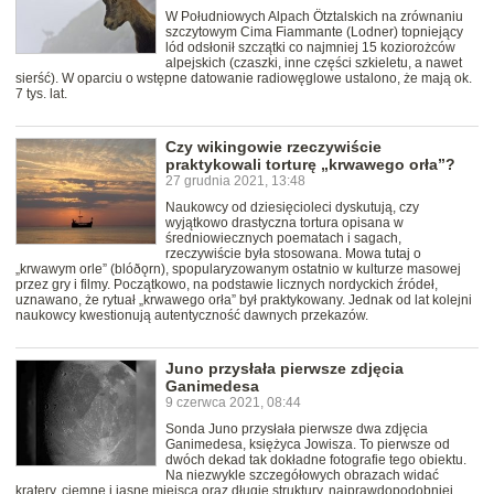
W Południowych Alpach Ötztalskich na zrównaniu
szczytowym Cima Fiammante (Lodner) topniejący
lód odsłonił szczątki co najmniej 15 koziorożców
alpejskich (czaszki, inne części szkieletu, a nawet
sierść). W oparciu o wstępne datowanie radiowęglowe ustalono, że mają ok.
7 tys. lat.
Czy wikingowie rzeczywiście
praktykowali torturę „krwawego orła”?
27 grudnia 2021, 13:48
Naukowcy od dziesięcioleci dyskutują, czy
wyjątkowo drastyczna tortura opisana w
średniowiecznych poematach i sagach,
rzeczywiście była stosowana. Mowa tutaj o
„krwawym orle” (blóðǫrn), spopularyzowanym ostatnio w kulturze masowej
przez gry i filmy. Początkowo, na podstawie licznych nordyckich źródeł,
uznawano, że rytuał „krwawego orła” był praktykowany. Jednak od lat kolejni
naukowcy kwestionują autentyczność dawnych przekazów.
Juno przysłała pierwsze zdjęcia
Ganimedesa
9 czerwca 2021, 08:44
Sonda Juno przysłała pierwsze dwa zdjęcia
Ganimedesa, księżyca Jowisza. To pierwsze od
dwóch dekad tak dokładne fotografie tego obiektu.
Na niezwykle szczegółowych obrazach widać
kratery, ciemne i jasne miejsca oraz długie struktury, najprawdopodobniej