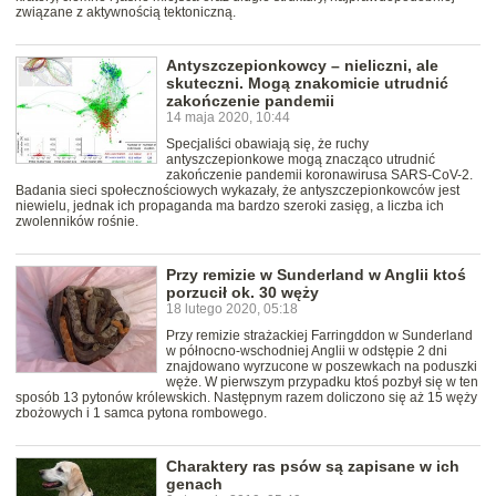
związane z aktywnością tektoniczną.
Antyszczepionkowcy – nieliczni, ale
skuteczni. Mogą znakomicie utrudnić
zakończenie pandemii
14 maja 2020, 10:44
Specjaliści obawiają się, że ruchy
antyszczepionkowe mogą znacząco utrudnić
zakończenie pandemii koronawirusa SARS-CoV-2.
Badania sieci społecznościowych wykazały, że antyszczepionkowców jest
niewielu, jednak ich propaganda ma bardzo szeroki zasięg, a liczba ich
zwolenników rośnie.
Przy remizie w Sunderland w Anglii ktoś
porzucił ok. 30 węży
18 lutego 2020, 05:18
Przy remizie strażackiej Farringddon w Sunderland
w północno-wschodniej Anglii w odstępie 2 dni
znajdowano wyrzucone w poszewkach na poduszki
węże. W pierwszym przypadku ktoś pozbył się w ten
sposób 13 pytonów królewskich. Następnym razem doliczono się aż 15 węży
zbożowych i 1 samca pytona rombowego.
Charaktery ras psów są zapisane w ich
genach