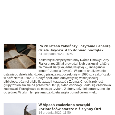
Po 28 latach zakończyli czytanie i analizę
dzieła Joyce'a. A to dopiero początek...
24 listopada 2023, 16:50
Kalifornijski eksperymentalny twórca filmowy Gerry
Fialka przez 28 lat prowadził klub dyskusyjny, który
zajmował się tylko jedną książką - „Finneganów
trenem” Jamesa Joyce'a. Wspólne analizowanie
ostatniego dzieła irlandzkiego pisarza rozpoczęło się w 1995 r., a zakończyło
w październiku 2023 r. Kiedyś spotkania odbywały się w miejscowej
bibliotece, później bibliofile zaczęli korzystać z Zooma. Choć liczebność
grupy zmieniała się na przestrzeni lat, jej skład osobowy udało się częściowo
zachować. Początkowo co miesiąc czytano 2 strony, później ograniczono się
do jednej. W takim tempie analiza dzieła zajęła ponad ćwierć wieku.
W Alpach znaleziono szczątki
koziorożców starsze niż słynny Ötzi
14 grudnia 2022, 11:50