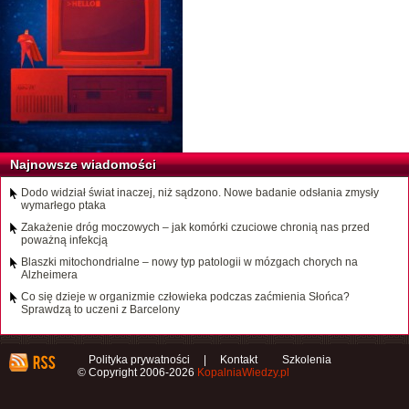
Najnowsze wiadomości
Dodo widział świat inaczej, niż sądzono. Nowe badanie odsłania zmysły
wymarłego ptaka
Zakażenie dróg moczowych – jak komórki czuciowe chronią nas przed
poważną infekcją
Blaszki mitochondrialne – nowy typ patologii w mózgach chorych na
Alzheimera
Co się dzieje w organizmie człowieka podczas zaćmienia Słońca?
Sprawdzą to uczeni z Barcelony
Polityka prywatności
|
Kontakt
Szkolenia
© Copyright 2006-2026
KopalniaWiedzy.pl