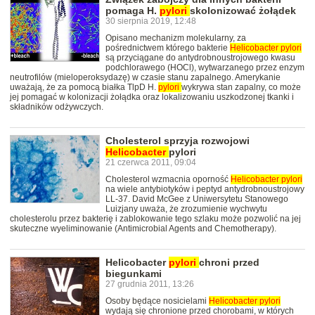
pomaga H.
pylori
skolonizować żołądek
30 sierpnia 2019, 12:48
Opisano mechanizm molekularny, za
pośrednictwem którego bakterie
Helicobacter
pylori
są przyciągane do antydrobnoustrojowego kwasu
podchlorawego (HOCl), wytwarzanego przez enzym
neutrofilów (mieloperoksydazę) w czasie stanu zapalnego. Amerykanie
uważają, że za pomocą białka TlpD H.
pylori
wykrywa stan zapalny, co może
jej pomagać w kolonizacji żołądka oraz lokalizowaniu uszkodzonej tkanki i
składników odżywczych.
Cholesterol sprzyja rozwojowi
Helicobacter
pylori
21 czerwca 2011, 09:04
Cholesterol wzmacnia oporność
Helicobacter
pylori
na wiele antybiotyków i peptyd antydrobnoustrojowy
LL-37. David McGee z Uniwersytetu Stanowego
Luizjany uważa, że zrozumienie wychwytu
cholesterolu przez bakterię i zablokowanie tego szlaku może pozwolić na jej
skuteczne wyeliminowanie (Antimicrobial Agents and Chemotherapy).
Helicobacter
pylori
chroni przed
biegunkami
27 grudnia 2011, 13:26
Osoby będące nosicielami
Helicobacter
pylori
wydają się chronione przed chorobami, w których