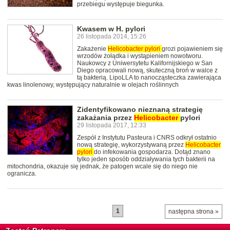
przebiegu występuje biegunka.
Kwasem w H. pylori
26 listopada 2014, 15:26
Zakażenie
Helicobacter
pylori
grozi pojawieniem się
wrzodów żołądka i wystąpieniem nowotworu.
Naukowcy z Uniwersytetu Kalifornijskiego w San
Diego opracowali nową, skuteczną broń w walce z
tą bakterią. LipoLLA to nanocząsteczka zawierająca
kwas linolenowy, występujący naturalnie w olejach roślinnych
Zidentyfikowano nieznaną strategię
zakażania przez
Helicobacter
pylori
29 listopada 2017, 12:33
Zespół z Instytutu Pasteura i CNRS odkrył ostatnio
nową strategię, wykorzystywaną przez
Helicobacter
pylori
do infekowania gospodarza. Dotąd znano
tylko jeden sposób oddziaływania tych bakterii na
mitochondria, okazuje się jednak, że patogen wcale się do niego nie
ogranicza.
1
następna strona »