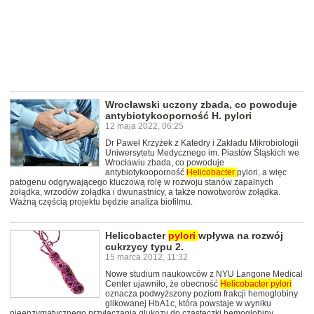
Wrocławski uczony zbada, co powoduje
antybiotykooporność H. pylori
12 maja 2022, 06:25
Dr Paweł Krzyżek z Katedry i Zakładu Mikrobiologii
Uniwersytetu Medycznego im. Piastów Śląskich we
Wrocławiu zbada, co powoduje
antybiotykooporność
Helicobacter
pylori, a więc
patogenu odgrywającego kluczową rolę w rozwoju stanów zapalnych
żołądka, wrzodów żołądka i dwunastnicy, a także nowotworów żołądka.
Ważną częścią projektu będzie analiza biofilmu.
Helicobacter
pylori
wpływa na rozwój
cukrzycy typu 2.
15 marca 2012, 11:32
Nowe studium naukowców z NYU Langone Medical
Center ujawniło, że obecność
Helicobacter
pylori
oznacza podwyższony poziom frakcji hemoglobiny
glikowanej HbA1c, która powstaje w wyniku
nieenzymatycznego przyłączania glukozy do cząsteczki hemoglobiny.