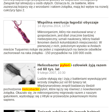
Związek był silniejszy u osób otyłych. Oznacza to, że bakterie, które
zazwyczaj kojarzy się z wrzodami i rakiem żołądka, mają też wpływ na rozwój
cukrzycy typu 2.
Wspólna ewolucja łagodzi obyczaje
14 stycznia 2014, 13:54
Mikroorganizm, który nie ewoluował wraz z
gospodarzem, jest dlań znacznie bardziej
niebezpieczny, uznali naukowcy, którzy badali
fenomen dwóch kolumbijskich miejscowości. W
pierwszej z nich, położonym wysoko w Andach
mieście Tuquerres notuje się jeden z największych na świecie odsetków
zachorowań na raka żołądka - 150 przypadków na 100 000 osób.
Helicobacter
pylori
i człowiek żyją razem
od 60 tys. lat
9 lutego 2007, 10:30
Ludzie stykają się i żyją z bakteriami wywołującymi
wrzody żołądka już od 60 tysięcy lat.
Międzynarodowy zespół badawczy śledził
pochodzenie
Helicobacter
pylori, które łączy się również z nowotworami
żołądka. Okazało się, że mikroorganizmy migrowały razem z naszym
gatunkiem, wydostając się z Afryki w przewodzie pokarmowym Homo
sapiens.
Związek zabójczy dla innych bakterii