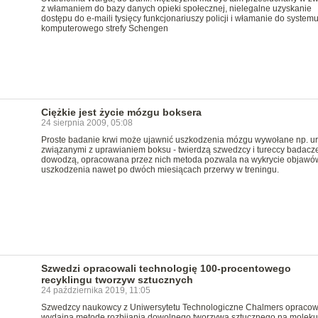
z włamaniem do bazy danych opieki społecznej, nielegalne uzyskanie
dostępu do e-maili tysięcy funkcjonariuszy policji i włamanie do system
komputerowego strefy Schengen
Ciężkie jest życie mózgu boksera
24 sierpnia 2009, 05:08
Proste badanie krwi może ujawnić uszkodzenia mózgu wywołane np. u
związanymi z uprawianiem boksu - twierdzą szwedzcy i tureccy badacze
dowodzą, opracowana przez nich metoda pozwala na wykrycie objawó
uszkodzenia nawet po dwóch miesiącach przerwy w treningu.
Szwedzi opracowali technologię 100-procentowego
recyklingu tworzyw sztucznych
24 października 2019, 11:05
Szwedzcy naukowcy z Uniwersytetu Technologiczne Chalmers opracow
wydajną metodę rozbijania dowolnego tworzywa sztucznego na molekuł