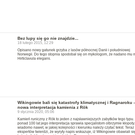
Bez lupy się go nie znajdzie...
18 lutego 2015, 12:29
Opisano nowy gatunek grzyba z lasów północnej Danii i południowej
Norwegii. Do tego stopnia spodobał się on mykologom, że nadano mu 
Hirticlavula elegans.
Wikingowie bali się katastrofy klimatycznej i Ragnaroku -
nowa interpretacja kamienia z Rök
9 stycznia 2020, 05:06
Kamień runiczny z Rök to jeden z najsławniejszych zabytków tego typu.
ponad 100 lat jego interpretacja sprawia specjalistom olbrzymie kłopoty.
wiadomo nawet, w jakiej kolejności i kierunku należy czytać tekst. Teraz
ekspertów twierdzi, że wyryty napis wskazuje, iż Wikingowie obawiali się