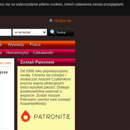
asz się na wykorzystanie plików cookies, zmień ustawienia swojej przeglądarki.
zaloguj się
e
Wywiady
Praca
a
Humanistyka
Ciekawostki
Zostań Patronem
ci
|
daty
Od 2006 roku popularyzujemy
jsze
naukę. Chcemy się rozwijać i
dostarczać naszym Czytelnikom
jeszcze więcej atrakcyjnych
treści wysokiej jakości. Dlatego
postanowiliśmy poprosić o
wsparcie. Zostań naszym
Patronem i pomóż nam rozwijać
KopalnięWiedzy.