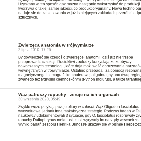
Uzyskany w ten sposób gaz można następnie wykorzystać do produkcji
tworzywa o takiej samej jakości, co produkt oryginalny. Nowa technolog
nadaje się do zastosowania w już istniejących zakładach przeróbki od
sztucznych.
Zwierzęca anatomia w trójwymiarze
2 lipca 2010, 17:25
By dowiedzieć się czegoś o zwierzęcej anatomii, dziś już nie trzeba
przeprowadzać sekcji. Dociekliwi zoolodzy korzystają ze zdobyczy
nowoczesnych technologii, które dają możliwość obrazowania narządó
wewnętrznych w trójwymiarze. Ostatnio przebadali za pomocą rezonan
magnetycznego i tomografii komputerowej aligatora, pytona dwupręgie
zwanego też tygrysim ciemnoskórym (Python molurus), a także tarantulę
Wąż patroszy ropuchy i żeruje na ich organach
30 września 2020, 05:49
Zwykle węże połykają swoje ofiary w całości. Wąż Oligodon fasciolatus
wyewoluował jednak inną makabryczną strategię. Podczas badań w Tajl
naukowcy udokumentowali 3 sytuacje, gdy O. fasciolatus rozpruwały ż
ropuchy Duttaphrynus melanostictus i wyrywały im narządy wewnętrzne
Wyniki badań zespołu Henrika Bringsøe ukazały się w piśmie Herpetoz