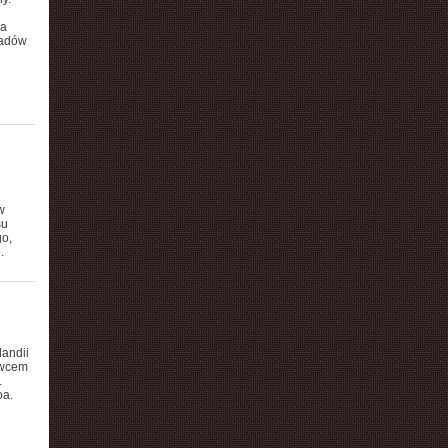
ia
padów
w
su
go,
.
andii
ywcem
.
oa.