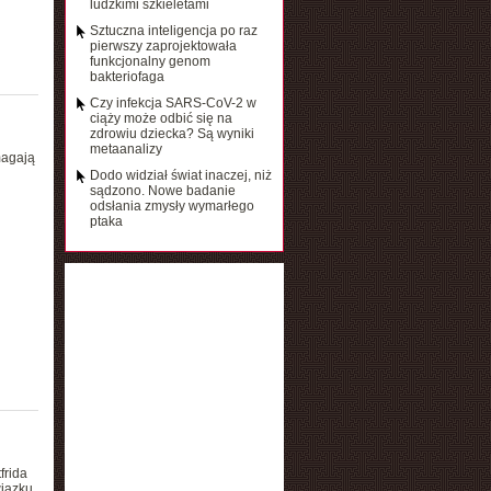
ludzkimi szkieletami
Sztuczna inteligencja po raz
pierwszy zaprojektowała
funkcjonalny genom
bakteriofaga
Czy infekcja SARS-CoV-2 w
ciąży może odbić się na
zdrowiu dziecka? Są wyniki
metaanalizy
magają
Dodo widział świat inaczej, niż
sądzono. Nowe badanie
odsłania zmysły wymarłego
ptaka
frida
iązku