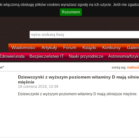
ki włączoną obsługę plików cookies wyrażasz zgodę na ich użycie. Jeśli nie zgadz
Rozumiem
Wiadomości
Artykuły
Forum
Książki
Konkursy
Galeri
Zdrowie/uroda
Bezpieczeństwo IT
Nauki przyrodnicze
Astronomia/fizyk
en"
sortuj wg:
trafnoś
Dziewczynki z wyższym poziomem witaminy D mają silnie
mięśnie
18 czerwca 2018, 10:39
Dziewczynki z wyższym poziomem witaminy D mają silniejsze mięśnie.