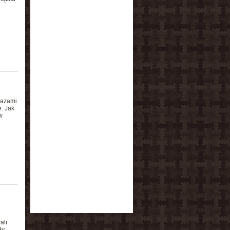
u
razami
. Jak
w
ali
y.