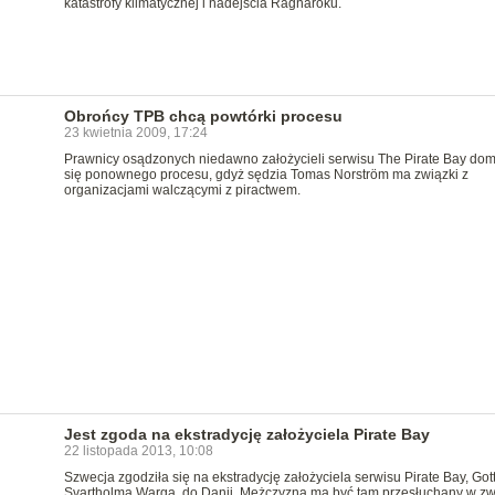
katastrofy klimatycznej i nadejścia Ragnaroku.
Obrońcy TPB chcą powtórki procesu
23 kwietnia 2009, 17:24
Prawnicy osądzonych niedawno założycieli serwisu The Pirate Bay do
się ponownego procesu, gdyż sędzia Tomas Norström ma związki z
organizacjami walczącymi z piractwem.
Jest zgoda na ekstradycję założyciela Pirate Bay
22 listopada 2013, 10:08
Szwecja zgodziła się na ekstradycję założyciela serwisu Pirate Bay, Gott
Svartholma Warga, do Danii. Mężczyzna ma być tam przesłuchany w zw