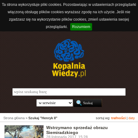
Ta strona wykorzystuje pliki cookies. Pozostawiając w ustawieniach przeglądarki
włączoną obsługę plików cookies wyrażasz zgodę na ich użycie. Jeśli nie
zgadzasz się na wykorzystanie plików cookies, zmień ustawienia swojej
przeglądarki.
Rozumiem
Strona główna
>
Szukaj "Henryk II"
sortuj wg:
trafności
|
daty
Wstrzymano sprzedaż obrazu
Siemiradzkiego
28 listopada 2017, 15:28