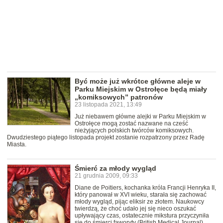
Być może już wkrótce główne aleje w
Parku Miejskim w Ostrołęce będą miały
„komiksowych” patronów
23 listopada 2021, 13:49
Już niebawem główne alejki w Parku Miejskim w
Ostrołęce mogą zostać nazwane na cześć
nieżyjących polskich twórców komiksowych.
Dwudziestego piątego listopada projekt zostanie rozpatrzony przez Radę
Miasta.
Śmierć za młody wygląd
21 grudnia 2009, 09:33
Diane de Poitiers, kochanka króla Francji Henryka II,
który panował w XVI wieku, starała się zachować
młody wygląd, pijąc eliksir ze złotem. Naukowcy
twierdzą, że choć udało jej się nieco oszukać
upływający czas, ostatecznie mikstura przyczyniła
się do śmierci faworyty (British Medical Journal).