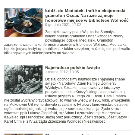
Łódź: do Mediateki trafi kolekcjonerski
gramofon Oscar. Na razie zajmuje
honorowe miejsce w Bibliotece Wolność
9 grudnia 2021, 17:02
Zaprojektowany przez Wojciecha Samołyka
kolekcjonerski gramofon Oscar wzbogaci zbiory
powstającej łódzkiej Mediateki. Gramofon
zaprezentowano na konferencji prasowej w Bibliotece Wolność. Mediateka
będzie jedyną instytucją publiczną z takim sprzętem; może się nim pochwalić
kilku prywatnych kolekcjonerów na świecie.
Najmłodsze polskie święto
1 marca 2012, 13:05
Dzisiaj obchodzimy najmłodsze i najmniej znane
święto - Narodowy Dzień Pamięci Żołnierzy
Wyklętych. Został on ustanowiony z inicjatywy
prezydenta Lecha Kaczyńskiego, a odpowiednią
ustawę przyjęto 4 lutego 2011 roku. Data 1 marca
nie został wybrany przypadkowo. To właśnie wtedy, w 1951 roku, w więzieniu
na Mokotowie UB wymordowało strzałami w tył głowy kierownictwo ostatniej
ogólnopolskiej organizacji walczącej z sowiecką okupacją. Życie stracili
wówczas ppłk Łukasz Ciepliński, mjr Adam Lazarowicz, mjr Mieczysław
Kawalec, kpt Franciszek Błażej oraz porucznicy Józef Rzepka, Józef Batory i
Karol Chmiel z IV Zarządu Zrzeszenia Wolność i Niezawisłość.