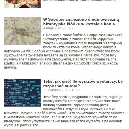
W Sobótce znaleziono średniowieczną
bizantyjską kłódkę w kształcie konia
4 maja 2026, 08:02
Członkowie Nadwiślańskiej Grupy Poszukiwawczej
Stowarzyszenia „Szansa” znaleźli wyjątkowy
zabytek – wykonany z brązu fragment bizantyjskiej
kłódki w kształcie konia. Wspaniałego odkrycia
dokonano we wsi Sobótka w powiecie opatowskim. Średniowieczne kłódki
stylizowane na zwierzęta uważane są za wyroby elitarne, być może były
wykonywane na indywidualne zamówienia, stąd też znajdowane są one
rzadko, a najbliższych analogii dla znaleziska z Sobótki trzeba szukać za
granicą.
Tekst jak sieć: Ile wyrazów wystarczy, by
rozpoznać autora?
11 kwietnia 2019, 13:33
Jesteśmy bardziej oryginalni niż sądzimy, sugerują
analizy tekstów literackich przeprowadzone nową
metodą stylometrii, zaproponowaną przez
naukowców z Instytutu Fizyki Jądrowej PAN w
Krakowie. Indywidualność autora widać już w powiązaniach między zaledwie
kilkunastoma wyrazami tekstu angielskiego. W językach słowiańskich do
identyfikacji twórcy wystarcza nawet mniejsza liczba wyrazów, a na dodatek
wynik jest pewniejszy.