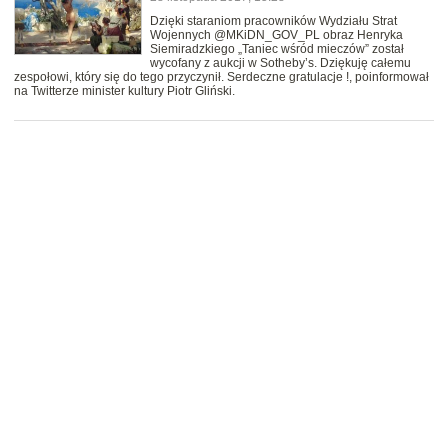
Dzięki staraniom pracowników Wydziału Strat
Wojennych @MKiDN_GOV_PL obraz Henryka
Siemiradzkiego „Taniec wśród mieczów” został
wycofany z aukcji w Sotheby’s. Dziękuję całemu
zespołowi, który się do tego przyczynił. Serdeczne gratulacje !, poinformował
na Twitterze minister kultury Piotr Gliński.