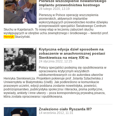
Pierwsze wszczepienie nowatorskiego
implantu przewodnictwa kostnego
28 lutego 2020, 13:19
Pierwszą w Polsce operację wszczepienia
pionierskich, aktywnych implantów
wykorzystujących przewodnictwo kostne dźwięku
przeprowadzili specjaliści Światowego Centrum
Słuchu w Kajetanach. To nowy etap w leczeniu zaburzeń słuchu
występujących w obrębie ucha zewnętrznego i środkowego – twierdzi prof.
Henryk
Skarżyński.
Krytyczna edycja dzieł sposobem na
zobaczenie w anachronicznej postaci
Sienkiewicza na miarę XXI w.
24 stycznia 2022, 12:25
Polscy specjaliści podejmą się opublikowania w
opracowaniu krytycznym wszystkich
udokumentowanych co do autorstwa utworów
Henryka Sienkiewicza. Projektem pokieruje prof. Jolanta Sztachelska z
Uniwersytetu w Białymstoku (UwB). Jak podkreślono w komunikacie
prasowym uczelni, edycji poddana zostanie nowelistyka, powieści,
podróżopisarstwo, publicystyka społeczna i literacka, pisma polityczne,
wywiady, ankiety i inne utwory – poza korespondencją prywatną pisarza,
która została opracowana i opublikowana.
Znaleziono ciało Ryszarda III?
14 września 2012, 11:31