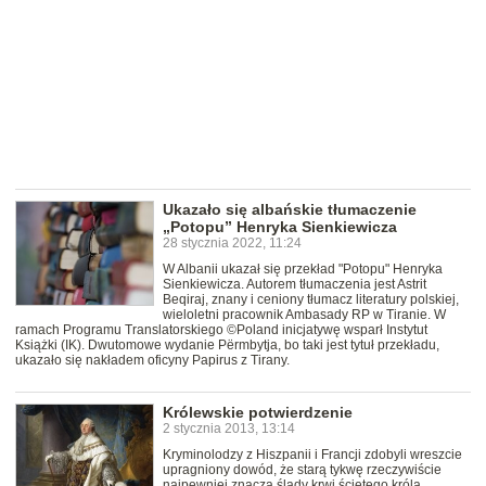
Ukazało się albańskie tłumaczenie
„Potopu” Henryka Sienkiewicza
28 stycznia 2022, 11:24
W Albanii ukazał się przekład "Potopu" Henryka
Sienkiewicza. Autorem tłumaczenia jest Astrit
Beqiraj, znany i ceniony tłumacz literatury polskiej,
wieloletni pracownik Ambasady RP w Tiranie. W
ramach Programu Translatorskiego ©Poland inicjatywę wsparł Instytut
Książki (IK). Dwutomowe wydanie Përmbytja, bo taki jest tytuł przekładu,
ukazało się nakładem oficyny Papirus z Tirany.
Królewskie potwierdzenie
2 stycznia 2013, 13:14
Kryminolodzy z Hiszpanii i Francji zdobyli wreszcie
upragniony dowód, że starą tykwę rzeczywiście
najpewniej znaczą ślady krwi ściętego króla