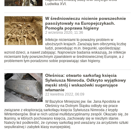
Ludwika XVI.
W średniowieczu nicienie powszechnie
pasożytowały na Europejczykach.
Pomogła poprawa higieny
2 września 2020, 11:36
Infekcje nicieniami to poważny problem w
uboższych krajach. Zarażają tam olbrzymią liczbę
ludzi, powodując m.in. biegunki, upośledzając
wzrost dzieci, a nawet zabijając. Najnowsze badania wskazują, że infekcje
nicieniami były powszechnym zjawiskiem w średniowiecznej Europie, a z
problemem tym poradzono sobie poprawiając stan higieny.
Oleśnica: otwarto sarkofag księcia
Sylwiusza Nimroda. Odkryto wyjątkowy
męski strój i wskazówki sugerujące
włamanie
22 kwietnia 2022, 06:09
W Bazylice Mniejszej pw. św. Jana Apostoła w
Oleśnicy na Dolnym Śląsku odbyły się prace
związane z eksploracją sarkofagu księcia Sylwiusza Nimroda z krypty
Wirtembergów. Brał w nich udział multidyscyplinarny zespół. Okazało się, że
tkaniny, w których pochowano księcia, zachowały się w niezłym stanie.
Należy też podkreślić, że cynowy sarkofag jest uważany za arcydzieło sztuki
sepulkralnej i zabytek klasy europejskiej.