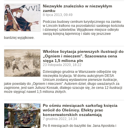
Niezwykłe znalezisko w niezwykłym
zamku
8 lipca 2013, 09:49
Podczas budowy centrum turystycznego na zamku
w Lincoln trafiono na pozostałości saskiego kościoła
i dziewięć szkieletów. Wyjątkowe miejsce odkryło
swoją kolejną tajemnicę i stało się jeszczwe
bardziej wyjątkowe.
Wkrótce licytacja pierwszych ilustracji do
„Ogniem i mieczem”. Szacowana cena
sięga 1,5 miliona pln
23 listopada 2020, 18:22
Dziesiątego grudnia w Warszawie odbędzie się
niezwykła licytacja. W domu aukcyjnym DESA
Unicum zostaną wystawione pierwsze ilustracje,
jakie powstały do „Ogniem i mieczem”. Autorem dzieł, długo uważanych za
zaginione, jest sam Juliusz Kossak, dlatego szacuje się, że cena 12 ilustracji
może sięgnąć nawet 1,5 miliona złotych.
Po ośmiu miesiącach sarkofag księcia
wrócił do Oleśnicy. Efekty prac
konserwatorskich oszałamiają
7 grudnia 2022, 14:34
Po 8 miesiącach do bazyliki św. Jana Apostoła i