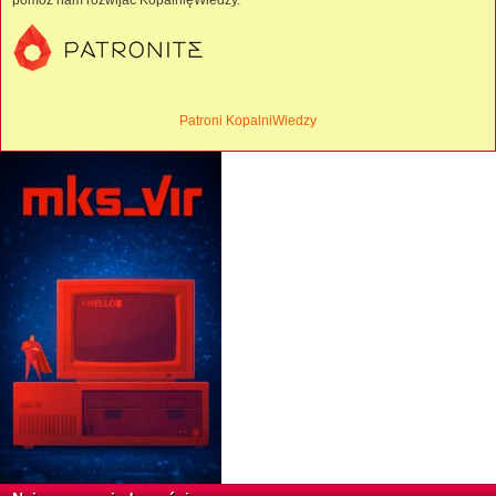
pomóż nam rozwijać KopalnięWiedzy.
Patroni KopalniWiedzy