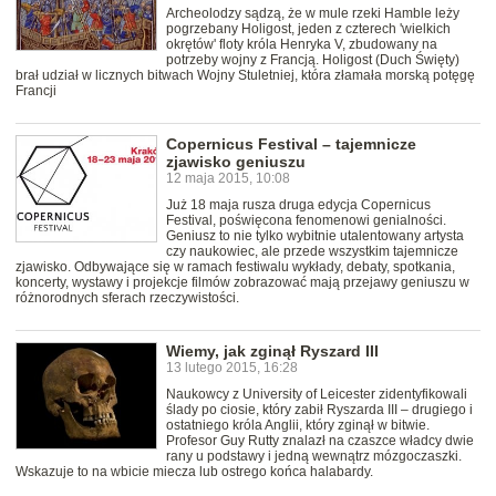
Archeolodzy sądzą, że w mule rzeki Hamble leży
pogrzebany Holigost, jeden z czterech 'wielkich
okrętów' floty króla Henryka V, zbudowany na
potrzeby wojny z Francją. Holigost (Duch Święty)
brał udział w licznych bitwach Wojny Stuletniej, która złamała morską potęgę
Francji
Copernicus Festival – tajemnicze
zjawisko geniuszu
12 maja 2015, 10:08
Już 18 maja rusza druga edycja Copernicus
Festival, poświęcona fenomenowi genialności.
Geniusz to nie tylko wybitnie utalentowany artysta
czy naukowiec, ale przede wszystkim tajemnicze
zjawisko. Odbywające się w ramach festiwalu wykłady, debaty, spotkania,
koncerty, wystawy i projekcje filmów zobrazować mają przejawy geniuszu w
różnorodnych sferach rzeczywistości.
Wiemy, jak zginął Ryszard III
13 lutego 2015, 16:28
Naukowcy z University of Leicester zidentyfikowali
ślady po ciosie, który zabił Ryszarda III – drugiego i
ostatniego króla Anglii, który zginął w bitwie.
Profesor Guy Rutty znalazł na czaszce władcy dwie
rany u podstawy i jedną wewnątrz mózgoczaszki.
Wskazuje to na wbicie miecza lub ostrego końca halabardy.