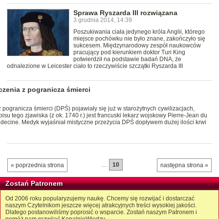
Sprawa Ryszarda III rozwiązana
3 grudnia 2014, 14:39
Poszukiwania ciała jedynego króla Anglii, którego
miejsce pochówku nie było znane, zakończyło się
sukcesem. Międzynarodowy zespół naukowców
pracujący pod kierunkiem doktor Turi King
potwierdził na podstawie badań DNA, że
odnalezione w Leicester ciało to rzeczywiście szczątki Ryszarda III
zenia z pogranicza śmierci
pogranicza śmierci (DPŚ) pojawiały się już w starożytnych cywilizacjach,
u tego zjawiska (z ok. 1740 r.) jest francuski lekarz wojskowy Pierre-Jean du
édecine. Medyk wyjaśniał mistyczne przeżycia DPŚ dopływem dużej ilości krwi
…
10
« poprzednia strona
następna strona »
Zostań Patronem
Od 2006 roku popularyzujemy naukę. Chcemy się rozwijać i dostarczać
naszym Czytelnikom jeszcze więcej atrakcyjnych treści wysokiej jakości.
Dlatego postanowiliśmy poprosić o wsparcie. Zostań naszym Patronem i