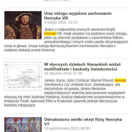
Uraz mózgu wyjaśnia zachowanie
Henryka VIII
4 lutego 2016, 13:16
Jeden z najbardziej znanych władców Anglii,
Henryk
VIII, mógł cierpieć na podobne urazy mózgu,
jakie są obecnie spotykane u zawodników futbolu
amerykańskiego i innych osób często otrzymujących
ciosy w głowę. Urazy mózgu tłumaczą bowiem zachowanie Henryka z
ostatniej dekady przed śmiercią
W słynnych dziełach literackich widać
multifraktale i kaskady świadomości
28 stycznia 2016, 07:38
James Joyce, Julio Cortázar, Marcel Proust,
Henryk
Sienkiewicz czy Umberto Eco. Zaskakujące, ale
niezależnie od języka, dzieła literackie
najsłynniejszych autorów pod pewnymi względami
okazują się mieć budowę fraktalną. Analizy statystyczne przeprowadzone w
Instytucie Fizyki Jądrowej PAN w Krakowie ujawniły jednak fakt jeszcze
bardziej intrygujący
Odnaleziono wielki okręt floty Henryka
V?
13 października 2015, 08:54