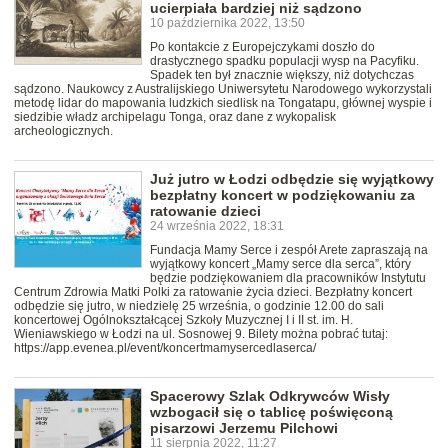
ucierpiała bardziej niż sądzono
10 października 2022, 13:50
Po kontakcie z Europejczykami doszło do
drastycznego spadku populacji wysp na Pacyfiku.
Spadek ten był znacznie większy, niż dotychczas
sądzono. Naukowcy z Australijskiego Uniwersytetu Narodowego wykorzystali
metodę lidar do mapowania ludzkich siedlisk na Tongatapu, głównej wyspie i
siedzibie władz archipelagu Tonga, oraz dane z wykopalisk
archeologicznych.
Już jutro w Łodzi odbędzie się wyjątkowy
bezpłatny koncert w podziękowaniu za
ratowanie dzieci
24 września 2022, 18:31
Fundacja Mamy Serce i zespół Arete zapraszają na
wyjątkowy koncert „Mamy serce dla serca”, który
będzie podziękowaniem dla pracowników Instytutu
Centrum Zdrowia Matki Polki za ratowanie życia dzieci. Bezpłatny koncert
odbędzie się jutro, w niedzielę 25 września, o godzinie 12.00 do sali
koncertowej Ogólnokształcącej Szkoły Muzycznej I i II st. im. H.
Wieniawskiego w Łodzi na ul. Sosnowej 9. Bilety można pobrać tutaj:
https://app.evenea.pl/event/koncertmamysercedlaserca/
Spacerowy Szlak Odkrywców Wisły
wzbogacił się o tablicę poświęconą
pisarzowi Jerzemu Pilchowi
11 sierpnia 2022, 11:27