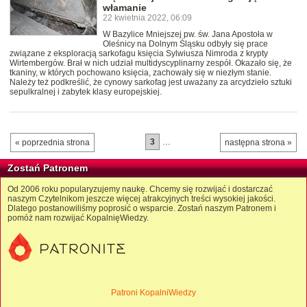
włamanie
22 kwietnia 2022, 06:09
W Bazylice Mniejszej pw. św. Jana Apostoła w
Oleśnicy na Dolnym Śląsku odbyły się prace
związane z eksploracją sarkofagu księcia Sylwiusza Nimroda z krypty
Wirtembergów. Brał w nich udział multidyscyplinarny zespół. Okazało się, że
tkaniny, w których pochowano księcia, zachowały się w niezłym stanie.
Należy też podkreślić, że cynowy sarkofag jest uważany za arcydzieło sztuki
sepulkralnej i zabytek klasy europejskiej.
3
…
« poprzednia strona
następna strona »
Zostań Patronem
Od 2006 roku popularyzujemy naukę. Chcemy się rozwijać i dostarczać
naszym Czytelnikom jeszcze więcej atrakcyjnych treści wysokiej jakości.
Dlatego postanowiliśmy poprosić o wsparcie. Zostań naszym Patronem i
pomóż nam rozwijać KopalnięWiedzy.
Patroni KopalniWiedzy