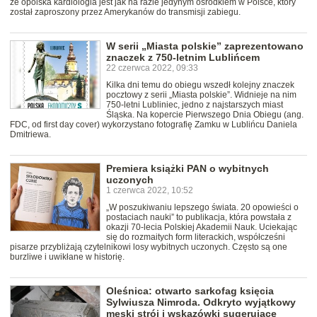
że opolska kardiologia jest jak na razie jedynym ośrodkiem w Polsce, który
został zaproszony przez Amerykanów do transmisji zabiegu.
W serii „Miasta polskie” zaprezentowano
znaczek z 750-letnim Lublińcem
22 czerwca 2022, 09:33
Kilka dni temu do obiegu wszedł kolejny znaczek
pocztowy z serii „Miasta polskie”. Widnieje na nim
750-letni Lubliniec, jedno z najstarszych miast
Śląska. Na kopercie Pierwszego Dnia Obiegu (ang.
FDC, od first day cover) wykorzystano fotografię Zamku w Lublińcu Daniela
Dmitriewa.
Premiera książki PAN o wybitnych
uczonych
1 czerwca 2022, 10:52
„W poszukiwaniu lepszego świata. 20 opowieści o
postaciach nauki” to publikacja, która powstała z
okazji 70-lecia Polskiej Akademii Nauk. Uciekając
się do rozmaitych form literackich, współcześni
pisarze przybliżają czytelnikowi losy wybitnych uczonych. Często są one
burzliwe i uwikłane w historię.
Oleśnica: otwarto sarkofag księcia
Sylwiusza Nimroda. Odkryto wyjątkowy
męski strój i wskazówki sugerujące