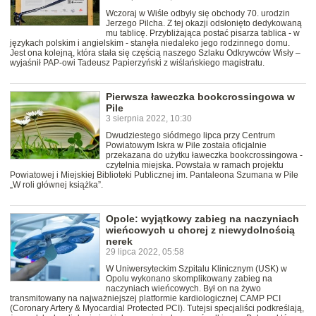
Wczoraj w Wiśle odbyły się obchody 70. urodzin
Jerzego Pilcha. Z tej okazji odsłonięto dedykowaną
mu tablicę. Przybliżająca postać pisarza tablica - w
językach polskim i angielskim - stanęła niedaleko jego rodzinnego domu.
Jest ona kolejną, która stała się częścią naszego Szlaku Odkrywców Wisły –
wyjaśnił PAP-owi Tadeusz Papierzyński z wiślańskiego magistratu.
Pierwsza ławeczka bookcrossingowa w
Pile
3 sierpnia 2022, 10:30
Dwudziestego siódmego lipca przy Centrum
Powiatowym Iskra w Pile została oficjalnie
przekazana do użytku ławeczka bookcrossingowa -
czytelnia miejska. Powstała w ramach projektu
Powiatowej i Miejskiej Biblioteki Publicznej im. Pantaleona Szumana w Pile
„W roli głównej książka”.
Opole: wyjątkowy zabieg na naczyniach
wieńcowych u chorej z niewydolnością
nerek
29 lipca 2022, 05:58
W Uniwersyteckim Szpitalu Klinicznym (USK) w
Opolu wykonano skomplikowany zabieg na
naczyniach wieńcowych. Był on na żywo
transmitowany na najważniejszej platformie kardiologicznej CAMP PCI
(Coronary Artery & Myocardial Protected PCI). Tutejsi specjaliści podkreślają,