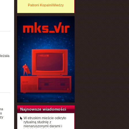
Patroni KopalniWiedzy
i
leżała
Najnowsze wiadomości
 na
lu
zy
W etruskim mieście odkryto
rytualną studnię z
nienaruszonymi darami i