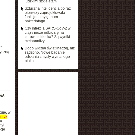
ludzkimi szkieletami
Sztuczna inteligencja po raz
pierwszy zaprojektowała
funkcjonalny genom
bakteriofaga
Czy infekcja SARS-CoV-2 w
ciąży może odbić się na
zdrowiu dziecka? Są wyniki
metaanalizy
"
Dodo widział świat inaczej, niż
yczną.
sądzono. Nowe badanie
odsłania zmysły wymarłego
ptaka
ść
uje, w
nryk
na
był
cje