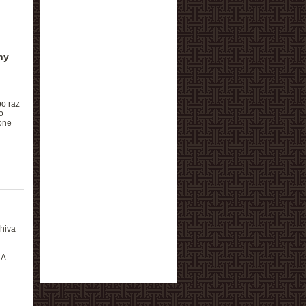
ny
po raz
o
one
shiva
j
 A