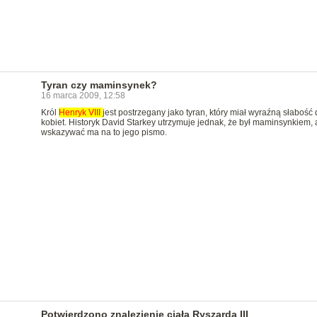
Tyran czy maminsynek?
16 marca 2009, 12:58
Król
Henryk
VIII
jest postrzegany jako tyran, który miał wyraźną słabość 
kobiet. Historyk David Starkey utrzymuje jednak, że był maminsynkiem, 
wskazywać ma na to jego pismo.
Potwierdzono znalezienie ciała Ryszarda III