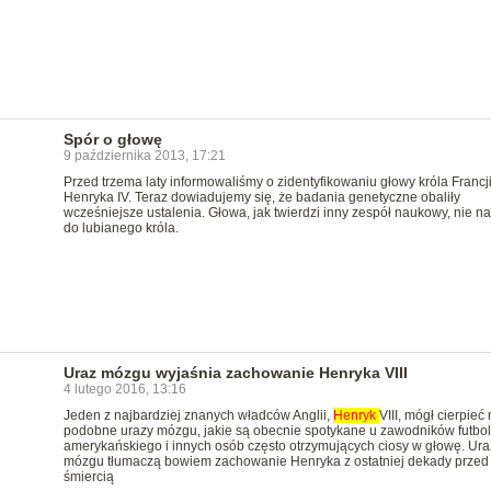
Spór o głowę
9 października 2013, 17:21
Przed trzema laty informowaliśmy o zidentyfikowaniu głowy króla Francj
Henryka IV. Teraz dowiadujemy się, że badania genetyczne obaliły
wcześniejsze ustalenia. Głowa, jak twierdzi inny zespół naukowy, nie na
do lubianego króla.
Uraz mózgu wyjaśnia zachowanie Henryka VIII
4 lutego 2016, 13:16
Jeden z najbardziej znanych władców Anglii,
Henryk
VIII, mógł cierpieć
podobne urazy mózgu, jakie są obecnie spotykane u zawodników futbo
amerykańskiego i innych osób często otrzymujących ciosy w głowę. Ura
mózgu tłumaczą bowiem zachowanie Henryka z ostatniej dekady przed
śmiercią