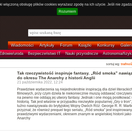
ki włączoną obsługę plików cookies wyrażasz zgodę na ich użycie. Jeśli nie zgadz
Rozumiem
Wiadomości
Artykuły
Forum
Książki
Konkursy
Galeri
Zdrowie/uroda
Bezpieczeństwo IT
Nauki przyrodnicze
Astronomia/fizyk
sortuj wg:
trafnoś
Tak rzeczywistość inspiruje fantasy. „Ród smoka” nawią
do okresu The Anarchy z historii Anglii
21 października 2022, 12:24
Prawdziwe wydarzenia są niejednokrotnie inspiracją dla dzieł literackic
filmowych, przy czym dzieła te niekoniecznie muszą oddawać rzeczywist
na pewno nie oddają jej utwory fantasy. Jednak i one mogą posiłkować 
historią. Tak jest właśnie w przypadku niezwykle popularnej „Gry o tron”,
luźno nawiązywała do brytyjskiej Wojny Dwóch Róż. George R. R. Marti
przyznał, że również prequel tego serialu, „Ród smoka” jest inspirowany
prawdziwymi wydarzeniami, okresem znanym w angielskiej historii jako
Anarchy