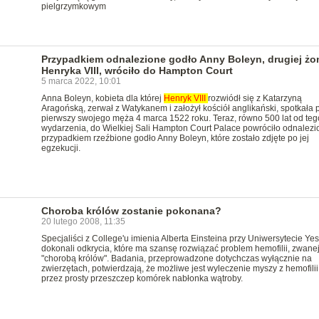
pielgrzymkowym
Przypadkiem odnalezione godło Anny Boleyn, drugiej żo
Henryka VIII, wróciło do Hampton Court
5 marca 2022, 10:01
Anna Boleyn, kobieta dla której
Henryk
VIII
rozwiódł się z Katarzyną
Aragońską, zerwał z Watykanem i założył kościół anglikański, spotkała 
pierwszy swojego męża 4 marca 1522 roku. Teraz, równo 500 lat od teg
wydarzenia, do Wielkiej Sali Hampton Court Palace powróciło odnalezi
przypadkiem rzeźbione godło Anny Boleyn, które zostało zdjęte po jej
egzekucji.
Choroba królów zostanie pokonana?
20 lutego 2008, 11:35
Specjaliści z College'u imienia Alberta Einsteina przy Uniwersytecie Ye
dokonali odkrycia, które ma szansę rozwiązać problem hemofilii, zwane
"chorobą królów". Badania, przeprowadzone dotychczas wyłącznie na
zwierzętach, potwierdzają, że możliwe jest wyleczenie myszy z hemofilii
przez prosty przeszczep komórek nabłonka wątroby.