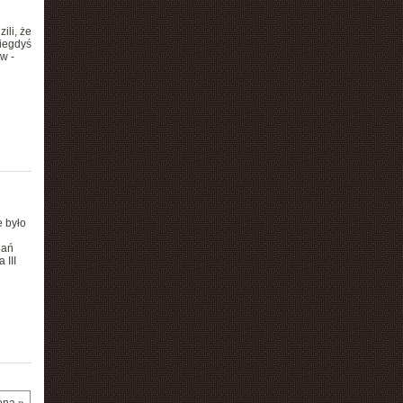
ili, że
niegdyś
w -
e było
dań
 III