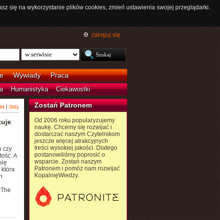
asz się na wykorzystanie plików cookies, zmień ustawienia swojej przeglądarki.
zaloguj się
e
Wywiady
Praca
a
Humanistyka
Ciekawostki
Zostań Patronem
ci
|
daty
Od 2006 roku popularyzujemy
zuje
naukę. Chcemy się rozwijać i
dostarczać naszym Czytelnikom
jeszcze więcej atrakcyjnych
treści wysokiej jakości. Dlatego
h czy
postanowiliśmy poprosić o
ość. A
wsparcie. Zostań naszym
się
Patronem i pomóż nam rozwijać
 która
KopalnięWiedzy.
n
 The