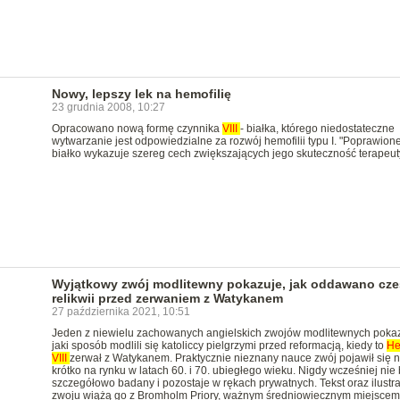
Nowy, lepszy lek na hemofilię
23 grudnia 2008, 10:27
Opracowano nową formę czynnika
VIII
- białka, którego niedostateczne
wytwarzanie jest odpowiedzialne za rozwój hemofilii typu I. "Poprawione
białko wykazuje szereg cech zwiększających jego skuteczność terapeut
Wyjątkowy zwój modlitewny pokazuje, jak oddawano cze
relikwii przed zerwaniem z Watykanem
27 października 2021, 10:51
Jeden z niewielu zachowanych angielskich zwojów modlitewnych pokaz
jaki sposób modlili się katoliccy pielgrzymi przed reformacją, kiedy to
He
VIII
zerwał z Watykanem. Praktycznie nieznany nauce zwój pojawił się 
krótko na rynku w latach 60. i 70. ubiegłego wieku. Nigdy wcześniej nie 
szczegółowo badany i pozostaje w rękach prywatnych. Tekst oraz ilustra
zwoju wiążą go z Bromholm Priory, ważnym średniowiecznym miejscem