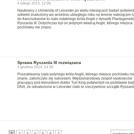
4 lutego 2013, 12:06
Naukowcy z University of Leicester po wielu miesiącach badań potwierdz
szkielet znaleziony we wrześniu ubiegłego roku na terenie należącym 
do franciszkanów to ciało ostatniego króla Anglii z dynastii Plantagenetó
Ryszarda III. Dotychczas był on jedynym władcą Anglii, którego miejsca
pochówku nie znano.
Sprawa Ryszarda III rozwiązana
3 grudnia 2014, 14:39
Poszukiwania ciała jedynego króla Anglii, którego miejsce pochówku ni
znane, zakończyło się sukcesem. Międzynarodowy zespół naukowców
pracujący pod kierunkiem doktor Turi King potwierdził na podstawie ba
DNA, że odnalezione w Leicester ciało to rzeczywiście szczątki Ryszarda
1
2
3
4
5
6
7
…