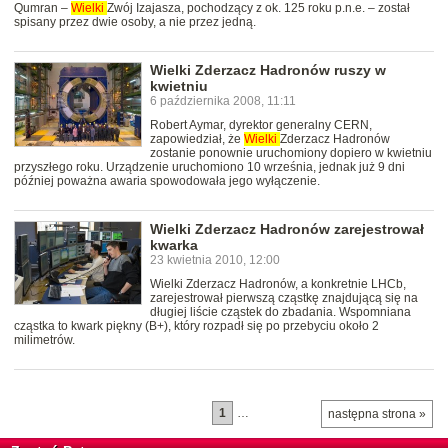
Qumran –
Wielki
Zwój Izajasza, pochodzący z ok. 125 roku p.n.e. – został
spisany przez dwie osoby, a nie przez jedną.
Wielki Zderzacz Hadronów ruszy w
kwietniu
6 października 2008, 11:11
Robert Aymar, dyrektor generalny CERN,
zapowiedział, że
Wielki
Zderzacz Hadronów
zostanie ponownie uruchomiony dopiero w kwietniu
przyszłego roku. Urządzenie uruchomiono 10 września, jednak już 9 dni
później poważna awaria spowodowała jego wyłączenie.
Wielki Zderzacz Hadronów zarejestrował
kwarka
23 kwietnia 2010, 12:00
Wielki Zderzacz Hadronów, a konkretnie LHCb,
zarejestrował pierwszą cząstkę znajdującą się na
długiej liście cząstek do zbadania. Wspomniana
cząstka to kwark piękny (B+), który rozpadł się po przebyciu około 2
milimetrów.
1
…
następna strona »