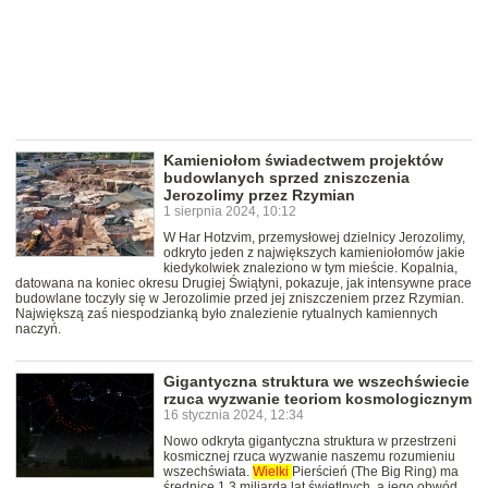
Kamieniołom świadectwem projektów
budowlanych sprzed zniszczenia
Jerozolimy przez Rzymian
1 sierpnia 2024, 10:12
W Har Hotzvim, przemysłowej dzielnicy Jerozolimy,
odkryto jeden z największych kamieniołomów jakie
kiedykolwiek znaleziono w tym mieście. Kopalnia,
datowana na koniec okresu Drugiej Świątyni, pokazuje, jak intensywne prace
budowlane toczyły się w Jerozolimie przed jej zniszczeniem przez Rzymian.
Największą zaś niespodzianką było znalezienie rytualnych kamiennych
naczyń.
Gigantyczna struktura we wszechświecie
rzuca wyzwanie teoriom kosmologicznym
16 stycznia 2024, 12:34
Nowo odkryta gigantyczna struktura w przestrzeni
kosmicznej rzuca wyzwanie naszemu rozumieniu
wszechświata.
Wielki
Pierścień (The Big Ring) ma
średnicę 1,3 miliarda lat świetlnych, a jego obwód