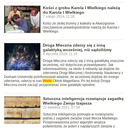
Kości z grobu Karola I Wielkiego należą
do Karola I Wielkiego
7 lutego 2014, 11:38
Kości ze złotej trumny z katedry w Akwizgranie
rzeczywiście prawdopodobnie należą do Karola I
Wielkiego.
Droga Mleczna zderzy się z inną
galaktyką wcześniej, niż sądziliśmy
4 stycznia 2019, 11:16
Droga Mleczna zderzy się z inną galaktyką znacznie
wcześniej, niż dotychczas przewidywano. Jak
informowaliśmy, za około 4 miliardy lat dojdzie do
zderzenia Drogi Mlecznej i Andromedy. Naukowcy z
Durham University poinformowali właśnie, że wcześniej dojdzie do innego
zderzenia, uderzy w nas
Wielki
Obłok Magellana. Po tej kolizji Droga
Mleczna może zacząć przypominać inne galaktyki spiralne.
Sztuczna inteligencja rozwiązuje zagadkę
Wielkiego Zwoju Izajasza
22 kwietnia 2021, 07:58
Sztuczna inteligencja pomogła w rozwiązaniu
jednej z zagadek zwojów znad Morza Martwego.
Przeprowadzona przez algorytm analiza
potwierdziła, że jeden z najstarszych zwojów z