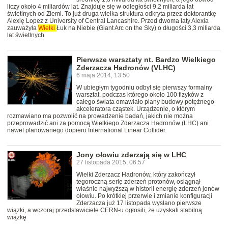
liczy około 4 miliardów lat. Znajduje się w odległości 9,2 miliarda lat
świetlnych od Ziemi. To już druga wielka struktura odkryta przez doktorantkę
Alexię Lopez z University of Central Lancashire. Przed dwoma laty Alexia
zauważyła
Wielki
Łuk na Niebie (Giant Arc on the Sky) o długości 3,3 miliarda
lat świetlnych
Pierwsze warsztaty nt. Bardzo Wielkiego
Zderzacza Hadronów (VLHC)
6 maja 2014, 13:50
W ubiegłym tygodniu odbył się pierwszy formalny
warsztat, podczas którego około 100 fizyków z
całego świata omawiało plany budowy potężnego
akceleratora cząstek. Urządzenie, o którym
rozmawiano ma pozwolić na prowadzenie badań, jakich nie można
przeprowadzić ani za pomocą Wielkiego Zderzacza Hadronów (LHC) ani
nawet planowanego dopiero International Linear Collider.
Jony ołowiu zderzają się w LHC
27 listopada 2015, 06:57
Wielki Zderzacz Hadronów, który zakończył
tegoroczną serię zderzeń protonów, osiągnął
właśnie najwyższą w historii energię zderzeń jonów
ołowiu. Po krótkiej przerwie i zmianie konfiguracji
Zderzacza już 17 listopada wysłano pierwsze
wiązki, a wczoraj przedstawiciele CERN-u ogłosili, że uzyskali stabilną
wiązkę