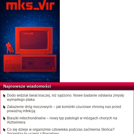
Najnowsze wiadomości
Dodo widział świat inaczej, niż sądzono. Nowe badanie odsłania zmysły
wymarłego ptaka
Zakażenie dróg moczowych – jak komórki czuciowe chronią nas przed
poważną infekcją
Blaszki mitochondrialne – nowy typ patologii w mózgach chorych na
Alzheimera
Co się dzieje w organizmie człowieka podczas zaćmienia Słońca?
Sprawdzą to uczeni z Barcelony