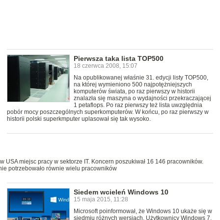
Pierwsza taka lista TOP500
18 czerwca 2008, 15:07
Na opublikowanej właśnie 31. edycji listy TOP500,
na której wymieniono 500 najpotężniejszych
komputerów świata, po raz pierwszy w historii
znalazła się maszyna o wydajności przekraczającej
1 petaflops. Po raz pierwszy też lista uwzględnia
pobór mocy poszczególnych superkomputerów. W końcu, po raz pierwszy w
historii polski superkmputer uplasował się tak wysoko.
w USA miejsc pracy w sektorze IT. Koncern poszukiwał 16 146 pracowników.
nie potrzebowało równie wielu pracowników
Siedem wcieleń Windows 10
15 maja 2015, 11:28
Microsoft poinformował, że Windows 10 ukaże się w
siedmiu różnych wersjach. Użytkownicy Windows 7,