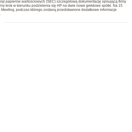
isji papierów wartościowych (SEC) szczegółową dokumentację opisującą firmy
żny krok w kierunku podzielenia się HP na dwie nowe giełdowe spółki. Na 15
st Meeting, podczas którego zostaną przedstawione dodatkowe informacje
.