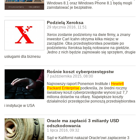
Windows 8.1 oraz Windows Phone 8.1 będą mogli
zainstalować je bezpłatnie.
Podzielą Xeroksa
29 stycznia 2016, 11:51
Xerox zostanie podzielony na dwie firmy, a znany
inwestor Carl Icahn otrzyma kilka miejsc w
zarządzie. Oba przedsiębiorstwa powstałe po
podzieleniu Xeroksa będą notowane na giełdzie.
Jedno z nich będzie zajmowało się sprzętem, drugie
usługami dla biznesu
Rośnie koszt cyberprzestępstw
7 października 2015, 08:00
Najnowszy raport Ponemon Institute i
Hewlett
Packard
Enterprise
podkreśla, że średni roczny
światowy koszt cyberprzestępstw wynosi już 7,7
miliona dolarów na ofiarę. Największe koszty
działalności przestępców ponoszą przedsiębiorstwa
i instytucje w USA
Oracle ma zapłacić 3 miliardy USD
odszkodowania
1 lipca 2016, 09:32
Sąd w Kalifornii nakazał Oracle'owi zapłacenie 3