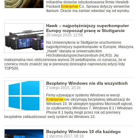
miliardów dolarów odszkodowania firmie Hewlett-
Packard
Enterprise
Co. Sprawa dotyczy serwerów
Itanium. Oracle ma zamiar odwołać się od wyroku.
Hawk – najpotężniejszy superkomputer
Europy rozpoczął pracę w Stuttgarcie
20 lutego 2020, 12:58
Na Uniwersytecie w Stuttgarcie uruchomiono
najpotężniejszy superkomputer w Europie. Maszyna
„Hawk” stanęła w uniwersyteckim
Höchstleistungsrechenzentrum (HLRS). Jej
maksymalna moc obliczeniowa wynosi 26 petaflopsów, co oznacza, że w
czerwcu może znaleźć się w pierwszej dziesiątce najnowszej edycji listy
TOP500.
Bezpłatny Windows nie dla wszystkich
2 lutego 2015, 10:16
Firmy używające systemu Windows w wersji
Enterprise
nie otrzymają bezpłatnej aktualizacji do
Windows 10. W ubiegłym tygodniu Microsoft ogłosił,
że użytkownicy Windows 7, Windows 8.1 i Windows
Phone 8.1 będą mogli przez rok od premiery
bezpłatnie zaktualizować swój system do Windows 10.
Bezpłatny Windows 10 dla każdego
2 stycznia 2017, 06:18