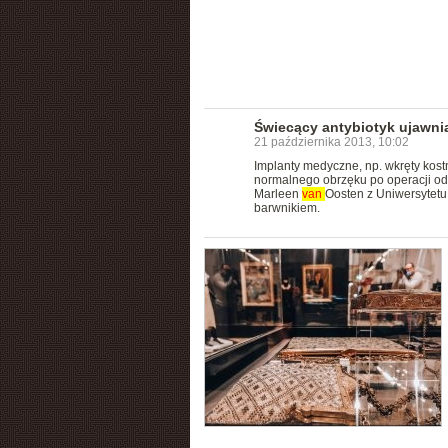
Świecący antybiotyk ujawni
21 października 2013, 10:02
Implanty medyczne, np. wkręty kost
normalnego obrzęku po operacji od 
Marleen
van
Oosten z Uniwersytet
barwnikiem.