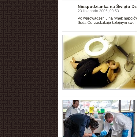
Niespodzianka na Święto Dz
23 listopada 2006, 09:53
Po wprowadzeniu na rynek napojów
Soda Co. zaskakuje kolejnym swoi