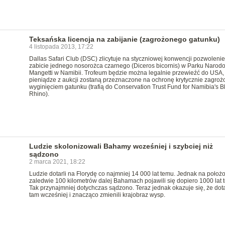
Teksańska licencja na zabijanie (zagrożonego gatunku)
4 listopada 2013, 17:22
Dallas Safari Club (DSC) zlicytuje na styczniowej konwencji pozwolenie
zabicie jednego nosorożca czarnego (Diceros bicornis) w Parku Naro
Mangetti w Namibii. Trofeum będzie można legalnie przewieźć do USA,
pieniądze z aukcji zostaną przeznaczone na ochronę krytycznie zagro
wyginięciem gatunku (trafią do Conservation Trust Fund for Namibia's B
Rhino).
Ludzie skolonizowali Bahamy wcześniej i szybciej niż
sądzono
2 marca 2021, 18:22
Ludzie dotarli na Florydę co najmniej 14 000 lat temu. Jednak na położ
zaledwie 100 kilometrów dalej Bahamach pojawili się dopiero 1000 lat 
Tak przynajmniej dotychczas sądzono. Teraz jednak okazuje się, że dota
tam wcześniej i znacząco zmienili krajobraz wysp.