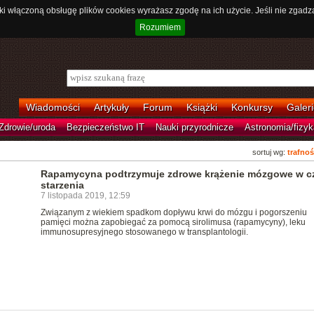
ki włączoną obsługę plików cookies wyrażasz zgodę na ich użycie. Jeśli nie zgadz
Rozumiem
Wiadomości
Artykuły
Forum
Książki
Konkursy
Galeri
Zdrowie/uroda
Bezpieczeństwo IT
Nauki przyrodnicze
Astronomia/fizyk
sortuj wg:
trafnoś
Rapamycyna podtrzymuje zdrowe krążenie mózgowe w c
starzenia
7 listopada 2019, 12:59
Związanym z wiekiem spadkom dopływu krwi do mózgu i pogorszeniu
pamięci można zapobiegać za pomocą sirolimusa (rapamycyny), leku
immunosupresyjnego stosowanego w transplantologii.