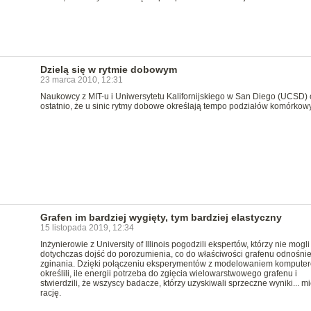
Dzielą się w rytmie dobowym
23 marca 2010, 12:31
Naukowcy z MIT-u i Uniwersytetu Kalifornijskiego w San Diego (UCSD) o
ostatnio, że u sinic rytmy dobowe określają tempo podziałów komórkow
Grafen im bardziej wygięty, tym bardziej elastyczny
15 listopada 2019, 12:34
Inżynierowie z University of Illinois pogodzili ekspertów, którzy nie mogli
dotychczas dojść do porozumienia, co do właściwości grafenu odnośnie
zginania. Dzięki połączeniu eksperymentów z modelowaniem kompute
określili, ile energii potrzeba do zgięcia wielowarstwowego grafenu i
stwierdzili, że wszyscy badacze, którzy uzyskiwali sprzeczne wyniki... mi
rację.