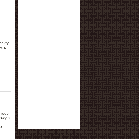
dkryli
ych.
 jego
rowym
eli