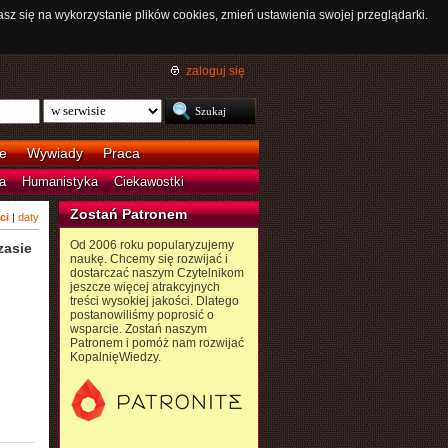
asz się na wykorzystanie plików cookies, zmień ustawienia swojej przeglądarki.
zaloguj się
e
Wywiady
Praca
a
Humanistyka
Ciekawostki
Zostań Patronem
ci
|
daty
Od 2006 roku popularyzujemy
zasie
naukę. Chcemy się rozwijać i
dostarczać naszym Czytelnikom
jeszcze więcej atrakcyjnych
treści wysokiej jakości. Dlatego
postanowiliśmy poprosić o
wsparcie. Zostań naszym
Patronem i pomóż nam rozwijać
KopalnięWiedzy.