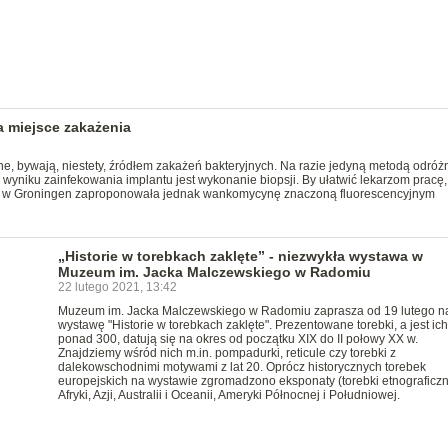
a miejsce zakażenia
ne, bywają, niestety, źródłem zakażeń bakteryjnych. Na razie jedyną metodą odróż
wyniku zainfekowania implantu jest wykonanie biopsji. By ułatwić lekarzom pracę,
u w Groningen zaproponowała jednak wankomycynę znaczoną fluorescencyjnym
„Historie w torebkach zaklęte” - niezwykła wystawa w
Muzeum im. Jacka Malczewskiego w Radomiu
22 lutego 2021, 13:42
Muzeum im. Jacka Malczewskiego w Radomiu zaprasza od 19 lutego n
wystawę "Historie w torebkach zaklęte". Prezentowane torebki, a jest ich
ponad 300, datują się na okres od początku XIX do II połowy XX w.
Znajdziemy wśród nich m.in. pompadurki, reticule czy torebki z
dalekowschodnimi motywami z lat 20. Oprócz historycznych torebek
europejskich na wystawie zgromadzono eksponaty (torebki etnograficzn
Afryki, Azji, Australii i Oceanii, Ameryki Północnej i Południowej.