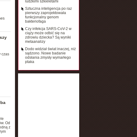
ludzkimi szkieletami
Sztuczna inteligencja po raz
pierwszy zaprojektowała
funkcjonalny genom
nes
bakteriofaga
Czy infekcja SARS-CoV-2 w
ciąży może odbić się na
szy
zdrowiu dziecka? Są wyniki
metaanalizy
Dodo widział świat inaczej, niż
sądzono. Nowe badanie
y czas
odsłania zmysły wymarłego
ptaka
yba
ele
ów. Od
edną z
brym