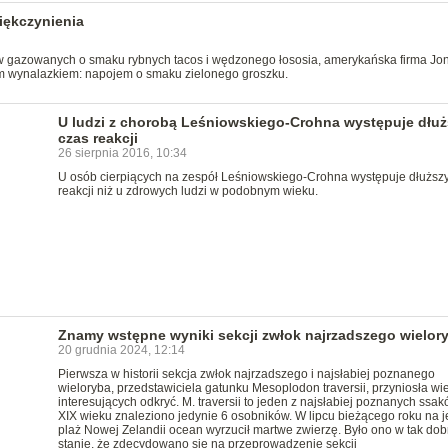
iękczynienia
 gazowanych o smaku rybnych tacos i wędzonego łososia, amerykańska firma Jo
m wynalazkiem: napojem o smaku zielonego groszku.
U ludzi z chorobą Leśniowskiego-Crohna występuje dłuż
czas reakcji
26 sierpnia 2016, 10:34
U osób cierpiących na zespół Leśniowskiego-Crohna występuje dłuższ
reakcji niż u zdrowych ludzi w podobnym wieku.
Znamy wstępne wyniki sekcji zwłok najrzadszego wielor
20 grudnia 2024, 12:14
Pierwsza w historii sekcja zwłok najrzadszego i najsłabiej poznanego
wieloryba, przedstawiciela gatunku Mesoplodon traversii, przyniosła wi
interesujących odkryć. M. traversii to jeden z najsłabiej poznanych ssak
XIX wieku znaleziono jedynie 6 osobników. W lipcu bieżącego roku na j
plaż Nowej Zelandii ocean wyrzucił martwe zwierzę. Było ono w tak do
stanie, że zdecydowano się na przeprowadzenie sekcji