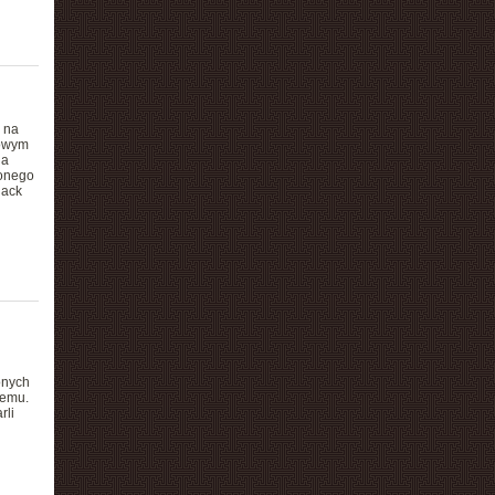
 na
dowym
 a
żonego
lack
onych
temu.
rli