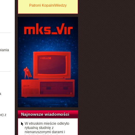
Patroni KopalniWiedzy
niania
a
Najnowsze wiadomości
e) z
W etruskim mieście odkryto
rytualną studnię z
nienaruszonymi darami i