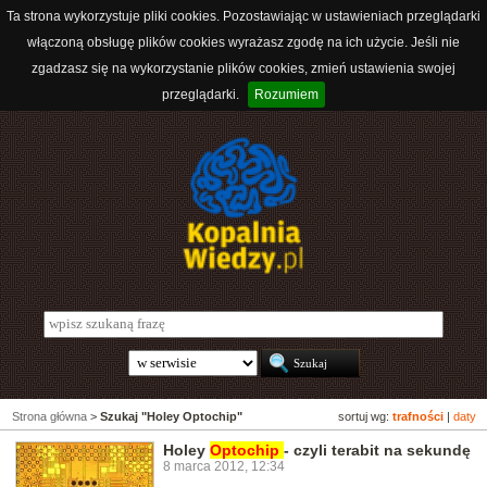
Ta strona wykorzystuje pliki cookies. Pozostawiając w ustawieniach przeglądarki
włączoną obsługę plików cookies wyrażasz zgodę na ich użycie. Jeśli nie
zgadzasz się na wykorzystanie plików cookies, zmień ustawienia swojej
przeglądarki.
Rozumiem
Strona główna
>
Szukaj "Holey Optochip"
sortuj wg:
trafności
|
daty
Holey
Optochip
- czyli terabit na sekundę
8 marca 2012, 12:34