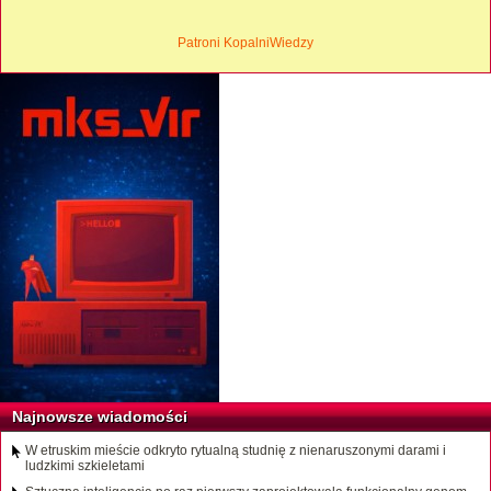
Patroni KopalniWiedzy
Najnowsze wiadomości
W etruskim mieście odkryto rytualną studnię z nienaruszonymi darami i
ludzkimi szkieletami