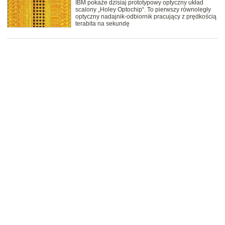
IBM pokaże dzisiaj prototypowy optyczny układ
scalony „Holey Optochip“. To pierwszy równoległy
optyczny nadajnik-odbiornik pracujący z prędkością
terabita na sekundę