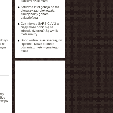
ludzkimi szkieletami
Sztuczna inteligencja po raz
pierwszy zaprojektowała
funkcjonalny genom
bakteriofaga
Czy infekcja SARS-CoV-2 w
ciąży może odbić się na
zdrowiu dziecka? Są wyniki
metaanalizy
łożyli
Dodo widział świat inaczej, niż
a na
sądzono. Nowe badanie
anym
odsłania zmysły wymarłego
ptaka
j
scy
dług
ctw po