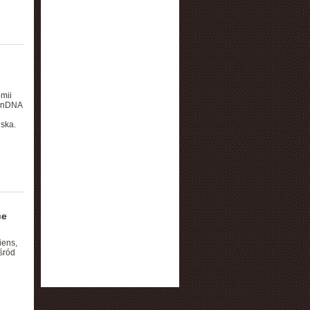
mii
ł nDNA
iska.
ce
iens,
śród