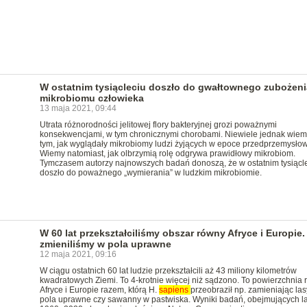
W ostatnim tysiącleciu doszło do gwałtownego zubożeni
mikrobiomu człowieka
13 maja 2021, 09:44
Utrata różnorodności jelitowej flory bakteryjnej grozi poważnymi
konsekwencjami, w tym chronicznymi chorobami. Niewiele jednak wiem
tym, jak wyglądały mikrobiomy ludzi żyjących w epoce przedprzemysłow
Wiemy natomiast, jak olbrzymią rolę odgrywa prawidłowy mikrobiom.
Tymczasem autorzy najnowszych badań donoszą, że w ostatnim tysiącl
doszło do poważnego „wymierania” w ludzkim mikrobiomie.
W 60 lat przekształciliśmy obszar równy Afryce i Europie.
zmieniliśmy w pola uprawne
12 maja 2021, 09:16
W ciągu ostatnich 60 lat ludzie przekształcili aż 43 miliony kilometrów
kwadratowych Ziemi. To 4-krotnie więcej niż sądzono. To powierzchnia
Afryce i Europie razem, którą H.
sapiens
przeobraził np. zamieniając las
pola uprawne czy sawanny w pastwiska. Wyniki badań, obejmujących la