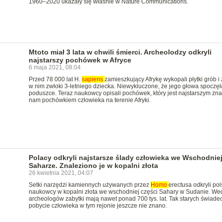
1960–2020 ukazały się właśnie w Nature Communications.
Mtoto miał 3 lata w chwili śmierci. Archeolodzy odkryli
najstarszy pochówek w Afryce
6 maja 2021, 08:04
Przed 78 000 lat H.
sapiens
zamieszkujący Afrykę wykopali płytki grób i z
w nim zwłoki 3-letniego dziecka. Niewykluczone, że jego głowa spoczęł
poduszce. Teraz naukowcy opisali pochówek, który jest najstarszym zn
nam pochówkiem człowieka na terenie Afryki.
Polacy odkryli najstarsze ślady człowieka we Wschodnie
Saharze. Znaleziono je w kopalni złota
26 kwietnia 2021, 04:07
Setki narzędzi kamiennych używanych przez
Homo
erectusa odkryli pol
naukowcy w kopalni złota we wschodniej części Sahary w Sudanie. We
archeologów zabytki mają nawet ponad 700 tys. lat. Tak starych świade
pobycie człowieka w tym rejonie jeszcze nie znano.