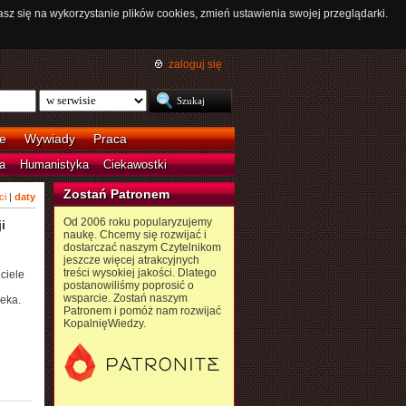
asz się na wykorzystanie plików cookies, zmień ustawienia swojej przeglądarki.
zaloguj się
e
Wywiady
Praca
a
Humanistyka
Ciekawostki
Zostań Patronem
ci
|
daty
Od 2006 roku popularyzujemy
i
naukę. Chcemy się rozwijać i
dostarczać naszym Czytelnikom
jeszcze więcej atrakcyjnych
treści wysokiej jakości. Dlatego
ciele
postanowiliśmy poprosić o
wsparcie. Zostań naszym
eka.
Patronem i pomóż nam rozwijać
KopalnięWiedzy.