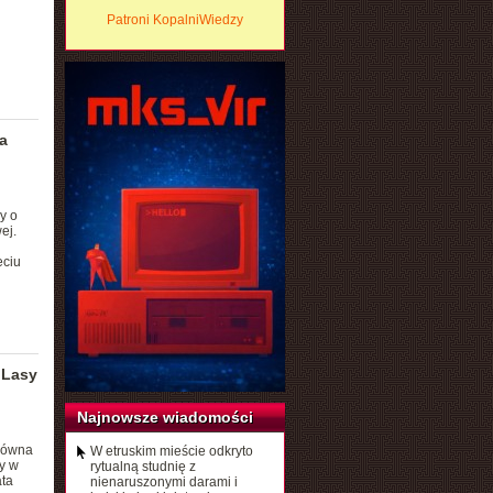
Patroni KopalniWiedzy
a
y o
ej.
eciu
 Lasy
Najnowsze wiadomości
 równa
W etruskim mieście odkryto
y w
rytualną studnię z
ta
nienaruszonymi darami i