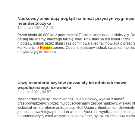
Naukowcy zmieniają pogląd na temat przyczyn wyginięci
neandertalczyka
10 marca 2021, 12:19
Przed około 40 000 lat z powierzchni Ziemi zniknęli neandertalczycy. D
dzisiaj nie wiemy, dlaczego tak się stało. Powstały na ten temat liczne
hipotezy, jednak przez długi czas dominowała jedna, mówiąca o przegr
konkurencji z
Homo
sapiens. Obecnie jesteśmy jednak świadkami pow
odsyłania jej do lamusa
Uszy neandertalczyków pozwalały im odbierać mowę
współczesnego człowieka
3 marca 2021, 04:57
Neandertalczycy byli zdolni do rozumienia mowy, wynika z badań
przeprowadzonych przez multidyscyplinarny zespół naukowy, w skład k
wchodził m.in. profesor antropologii Rolf Quam z Binghamton University.
jedne z najważniejszych badań w moim życiu. Ich wyniki jasno pokazują
neandertalczycy mieli wszystko, co potrzebne, by rozumieć ludzką mow