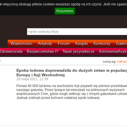
ki włączoną obsługę plików cookies wyrażasz zgodę na ich użycie. Jeśli nie zgadz
Rozumiem
Wiadomości
Artykuły
Forum
Książki
Konkursy
Galeri
Zdrowie/uroda
Bezpieczeństwo IT
Nauki przyrodnicze
Astronomia/fizyk
"
sortuj wg:
trafnoś
Epoka lodowa doprowadziła do dużych zmian w populacj
Europy i Azji Wschodniej
29 maja 2021, 12:39
Ponad 40 000 lat temu na wschodzie Azji pojawili się pierwsi przedstawi
naszego gatunku. Przez tysiące lat mieszkali na północnych wyżynach
współczesnych Chin, gdzie mogli zetknąć się z innymi gatunkami człowi
Jednak zniknęli przed końcem ostatniej epoki lodowej