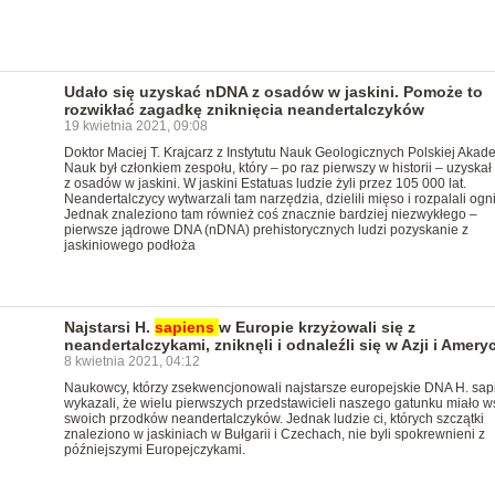
Udało się uzyskać nDNA z osadów w jaskini. Pomoże to
rozwikłać zagadkę zniknięcia neandertalczyków
19 kwietnia 2021, 09:08
Doktor Maciej T. Krajcarz z Instytutu Nauk Geologicznych Polskiej Akade
Nauk był członkiem zespołu, który – po raz pierwszy w historii – uzyska
z osadów w jaskini. W jaskini Estatuas ludzie żyli przez 105 000 lat.
Neandertalczycy wytwarzali tam narzędzia, dzielili mięso i rozpalali ogn
Jednak znaleziono tam również coś znacznie bardziej niezwykłego –
pierwsze jądrowe DNA (nDNA) prehistorycznych ludzi pozyskanie z
jaskiniowego podłoża
Najstarsi H.
sapiens
w Europie krzyżowali się z
neandertalczykami, zniknęli i odnaleźli się w Azji i Amery
8 kwietnia 2021, 04:12
Naukowcy, którzy zsekwencjonowali najstarsze europejskie DNA H. sap
wykazali, że wielu pierwszych przedstawicieli naszego gatunku miało w
swoich przodków neandertalczyków. Jednak ludzie ci, których szczątki
znaleziono w jaskiniach w Bułgarii i Czechach, nie byli spokrewnieni z
późniejszymi Europejczykami.