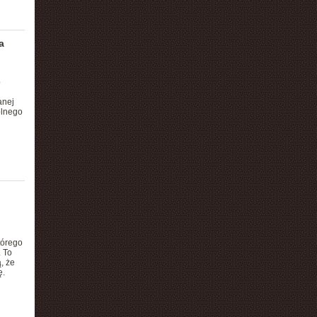
a
o
anej
olnego
tórego
 To
, że
ę.