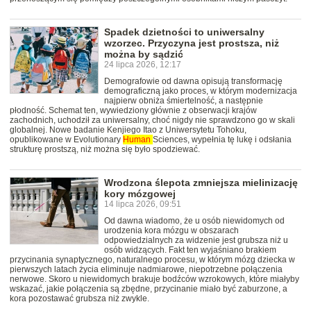
Spadek dzietności to uniwersalny
wzorzec. Przyczyna jest prostsza, niż
można by sądzić
24 lipca 2026, 12:17
Demografowie od dawna opisują transformację
demograficzną jako proces, w którym modernizacja
najpierw obniża śmiertelność, a następnie
płodność. Schemat ten, wywiedziony głównie z obserwacji krajów
zachodnich, uchodził za uniwersalny, choć nigdy nie sprawdzono go w skali
globalnej. Nowe badanie Kenjiego Itao z Uniwersytetu Tohoku,
opublikowane w Evolutionary
Human
Sciences, wypełnia tę lukę i odsłania
strukturę prostszą, niż można się było spodziewać.
Wrodzona ślepota zmniejsza mielinizację
kory mózgowej
14 lipca 2026, 09:51
Od dawna wiadomo, że u osób niewidomych od
urodzenia kora mózgu w obszarach
odpowiedzialnych za widzenie jest grubsza niż u
osób widzących. Fakt ten wyjaśniano brakiem
przycinania synaptycznego, naturalnego procesu, w którym mózg dziecka w
pierwszych latach życia eliminuje nadmiarowe, niepotrzebne połączenia
nerwowe. Skoro u niewidomych brakuje bodźców wzrokowych, które miałyby
wskazać, jakie połączenia są zbędne, przycinanie miało być zaburzone, a
kora pozostawać grubsza niż zwykle.