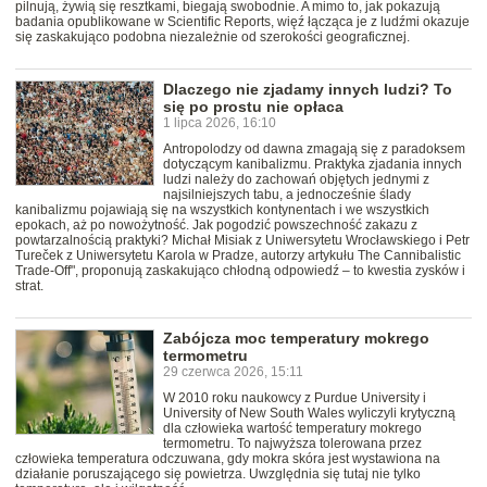
pilnują, żywią się resztkami, biegają swobodnie. A mimo to, jak pokazują
badania opublikowane w Scientific Reports, więź łącząca je z ludźmi okazuje
się zaskakująco podobna niezależnie od szerokości geograficznej.
Dlaczego nie zjadamy innych ludzi? To
się po prostu nie opłaca
1 lipca 2026, 16:10
Antropolodzy od dawna zmagają się z paradoksem
dotyczącym kanibalizmu. Praktyka zjadania innych
ludzi należy do zachowań objętych jednymi z
najsilniejszych tabu, a jednocześnie ślady
kanibalizmu pojawiają się na wszystkich kontynentach i we wszystkich
epokach, aż po nowożytność. Jak pogodzić powszechność zakazu z
powtarzalnością praktyki? Michał Misiak z Uniwersytetu Wrocławskiego i Petr
Tureček z Uniwersytetu Karola w Pradze, autorzy artykułu The Cannibalistic
Trade-Off", proponują zaskakująco chłodną odpowiedź – to kwestia zysków i
strat.
Zabójcza moc temperatury mokrego
termometru
29 czerwca 2026, 15:11
W 2010 roku naukowcy z Purdue University i
University of New South Wales wyliczyli krytyczną
dla człowieka wartość temperatury mokrego
termometru. To najwyższa tolerowana przez
człowieka temperatura odczuwana, gdy mokra skóra jest wystawiona na
działanie poruszającego się powietrza. Uwzględnia się tutaj nie tylko