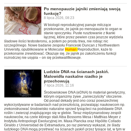
Po menopauzie jajniki zmieniają swoją
funkcję?
8 lipca 2026, 08:23
W biologii reprodukcyjnej panuje milczące
przekonanie, że jajnik po menopauzie to organ w
stanie spoczynku. Puste rusztowanie z tkanki
łącznej, które przez pewien czas jeszcze wydziela
śladowe ilości testosteronu, a potem po prostu trwa, nie robiąc nic
szczególnego. Nowe badanie zespołu Franceski Duncan z Northwestern
University, opublikowane w Molecular
Human
Reproduction, każe to
przekonanie zrewidować. Okazuje się, że jajnik po zakończeniu funkcji
rozrodczej nie usypia – on się przekwalifikowuje.
Ludzkie DNA na ścianach jaskiń.
Malowidła naskalne rzadko je
przechowują
7 lipca 2026, 11:16
Środowiskowe DNA (eDNA) to materiał genetyczny,
którym organizmy żywe „zanieczyściły" otoczenie.
Od ponad dekady jest ono coraz powszechniej
wykorzystywane w badaniach nad przeszłością, pozwalając naukowcom np.
zrekonstruować środowisko naturalne sprzed tysiącleci na podstawie DNA
roślin i zwierząt znajdującego się w glebie. Teraz międzynarodowy zespół
naukowców, na czele którego stali Alba Bossoms Mesa i Matthias Meyer z
Instytutu Antropologii Ewolucyjnej im. Maxa Plancka oraz Hipólito Collado
Giraldo z Universidad de Extramadura, po raz pierwszy wykazał, że ślady
ludzkiego DNA mogą przetrwać na ścianach jaskiń przez tysiące lat, w tym w