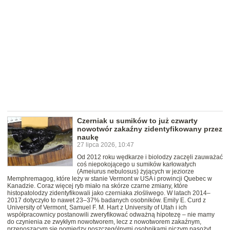
Czerniak u sumików to już czwarty
nowotwór zakaźny zidentyfikowany przez
naukę
27 lipca 2026, 10:47
Od 2012 roku wędkarze i biolodzy zaczęli zauważać
coś niepokojącego u sumików karłowatych
(Ameiurus nebulosus) żyjących w jeziorze
Memphremagog, które leży w stanie Vermont w USA i prowincji Quebec w
Kanadzie. Coraz więcej ryb miało na skórze czarne zmiany, które
histopatolodzy zidentyfikowali jako czerniaka złośliwego. W latach 2014–
2017 dotyczyło to nawet 23–37% badanych osobników. Emily E. Curd z
University of Vermont, Samuel F. M. Hart z University of Utah i ich
współpracownicy postanowili zweryfikować odważną hipotezę – nie mamy
do czynienia ze zwykłym nowotworem, lecz z nowotworem zakaźnym,
przenoszącym się pomiędzy poszczególnymi osobnikami niczym pasożyt.