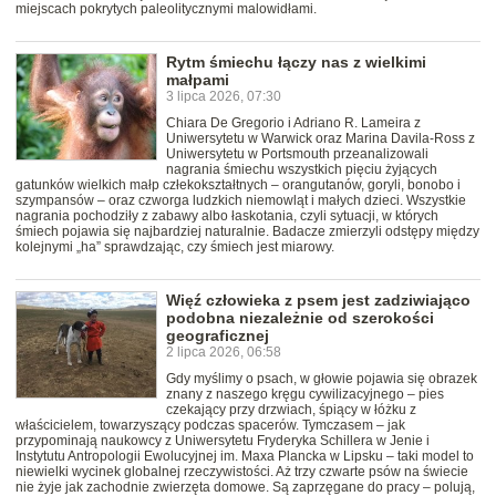
miejscach pokrytych paleolitycznymi malowidłami.
Rytm śmiechu łączy nas z wielkimi
małpami
3 lipca 2026, 07:30
Chiara De Gregorio i Adriano R. Lameira z
Uniwersytetu w Warwick oraz Marina Davila-Ross z
Uniwersytetu w Portsmouth przeanalizowali
nagrania śmiechu wszystkich pięciu żyjących
gatunków wielkich małp człekokształtnych – orangutanów, goryli, bonobo i
szympansów – oraz czworga ludzkich niemowląt i małych dzieci. Wszystkie
nagrania pochodziły z zabawy albo łaskotania, czyli sytuacji, w których
śmiech pojawia się najbardziej naturalnie. Badacze zmierzyli odstępy między
kolejnymi „ha” sprawdzając, czy śmiech jest miarowy.
Więź człowieka z psem jest zadziwiająco
podobna niezależnie od szerokości
geograficznej
2 lipca 2026, 06:58
Gdy myślimy o psach, w głowie pojawia się obrazek
znany z naszego kręgu cywilizacyjnego – pies
czekający przy drzwiach, śpiący w łóżku z
właścicielem, towarzyszący podczas spacerów. Tymczasem – jak
przypominają naukowcy z Uniwersytetu Fryderyka Schillera w Jenie i
Instytutu Antropologii Ewolucyjnej im. Maxa Plancka w Lipsku – taki model to
niewielki wycinek globalnej rzeczywistości. Aż trzy czwarte psów na świecie
nie żyje jak zachodnie zwierzęta domowe. Są zaprzęgane do pracy – polują,