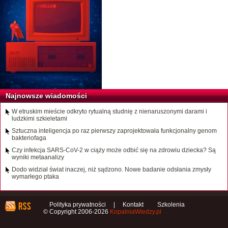
Najnowsze wiadomości
W etruskim mieście odkryto rytualną studnię z nienaruszonymi darami i
ludzkimi szkieletami
Sztuczna inteligencja po raz pierwszy zaprojektowała funkcjonalny genom
bakteriofaga
Czy infekcja SARS-CoV-2 w ciąży może odbić się na zdrowiu dziecka? Są
wyniki metaanalizy
Dodo widział świat inaczej, niż sądzono. Nowe badanie odsłania zmysły
wymarłego ptaka
Polityka prywatności
|
Kontakt
Szkolenia
© Copyright 2006-2026
KopalniaWiedzy.pl