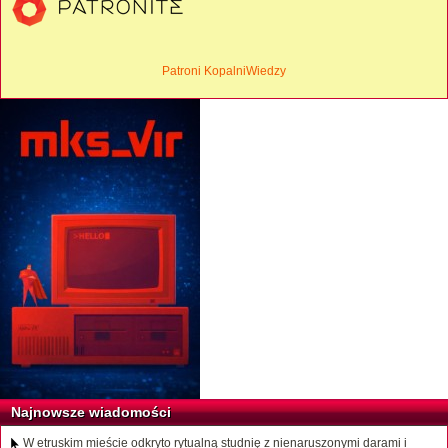
Patroni KopalniWiedzy
Najnowsze wiadomości
W etruskim mieście odkryto rytualną studnię z nienaruszonymi darami i