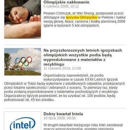
Olimpijskie nakłuwanie
5 czerwca 2008, 10:11
Pewien Chińczyk, dr Wei Sheng, postanowił uczcić
zbliżające się
Igrzyska
Olimpijskie
w Pekinie i nakłuł
swoją głowę, twarz, ramiona i klatkę piersiową 2008
igłami w kolorach 5 kół olimpijskich.
Na przyszłorocznych letnich igrzyskach
olimpijskich wszystkie podia będą
wyprodukowane z materiałów z
recyklingu
11 czerwca 2019, 12:08
Organizatorzy zapowiedzieli, że podia
wykorzystywane w czasie XXXII Letnich Igrzysk
Olimpijskich w Tokio będą wykonane z plastikowych odpadów, przekazanych
przez lokalne społeczności i zebranych z oceanu. To pierwszy raz, kiedy
podia zostaną wyprodukowane z materiałów pochodzących z recyklingu.
Organizatorzy Igrzysk powiedzieli, że by uzyskać ok. 100 podiów, będą
potrzebować ok. 45 ton plastiku.
Dobry kwartał Intela
16 lipca 2008, 09:56
W drugim kwartale bieżącego roku Intel zanotował
znaczy wzrost dochodów, pomimo obniżenia