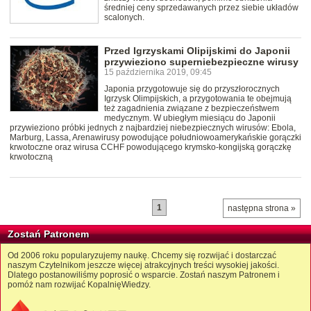
średniej ceny sprzedawanych przez siebie układów
scalonych.
Przed Igrzyskami Olipijskimi do Japonii
przywieziono superniebezpieczne wirusy
15 października 2019, 09:45
Japonia przygotowuje się do przyszłorocznych
Igrzysk Olimpijskich, a przygotowania te obejmują
też zagadnienia związane z bezpieczeństwem
medycznym. W ubiegłym miesiącu do Japonii
przywieziono próbki jednych z najbardziej niebezpiecznych wirusów: Ebola,
Marburg, Lassa, Arenawirusy powodujące południowoamerykańskie gorączki
krwotoczne oraz wirusa CCHF powodującego krymsko-kongijską gorączkę
krwotoczną
1
następna strona »
Zostań Patronem
Od 2006 roku popularyzujemy naukę. Chcemy się rozwijać i dostarczać
naszym Czytelnikom jeszcze więcej atrakcyjnych treści wysokiej jakości.
Dlatego postanowiliśmy poprosić o wsparcie. Zostań naszym Patronem i
pomóż nam rozwijać KopalnięWiedzy.