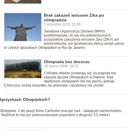
Brak zakażeń wirusem Zika po
olimpiadzie
5 września 2016, 11:36
Światowa Organizacja Zdrowia (WHO)
poinformowała, że nie ma potwierdzonych
przypadków zakażenia wirusem Zika (ZIKV) ani
wśród kibiców, ani sportowców, którzy wzięli udział
w Letnich Igrzyskach Olimpijskich w Rio de Janeiro.
Olimpiada bez deszczu
28 marca 2008, 10:53
Chińskie władze postarają się, by pogoda nie
zepsuła Igrzysk Olimpijskich w Pekinie. Nad
stadionem olimpijskim nie ma dachu, jednak
Chińczycy zrobią wszystko, by widzowie i sportowcy nie zmokli.
Igrzyskach Olimpijskich?
Olimpijskie. Z tej okazji firma Cart!vator pracuje nad... latającym samochodem,
i. SkyDrive to ma być jednoosobowym pojazdem o długości 3,5 metra i