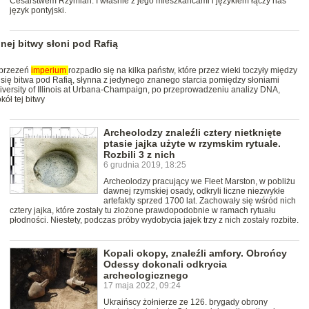
Cesarstwem Rzymian. I właśnie z jego mieszkańcami i językiem łączy nas
język pontyjski.
nej bitwy słoni pod Rafią
 przezeń
imperium
rozpadło się na kilka państw, które przez wieki toczyły między
 się bitwa pod Rafią, słynna z jedynego znanego starcia pomiędzy słoniami
niversity of Illinois at Urbana-Champaign, po przeprowadzeniu analizy DNA,
kół tej bitwy
Archeolodzy znaleźli cztery nietknięte
ptasie jajka użyte w rzymskim rytuale.
Rozbili 3 z nich
6 grudnia 2019, 18:25
Archeolodzy pracujący we Fleet Marston, w pobliżu
dawnej rzymskiej osady, odkryli liczne niezwykłe
artefakty sprzed 1700 lat. Zachowały się wśród nich
cztery jajka, które zostały tu złożone prawdopodobnie w ramach rytuału
płodności. Niestety, podczas próby wydobycia jajek trzy z nich zostały rozbite.
Kopali okopy, znaleźli amfory. Obrońcy
Odessy dokonali odkrycia
archeologicznego
17 maja 2022, 09:24
Ukraińscy żołnierze ze 126. brygady obrony