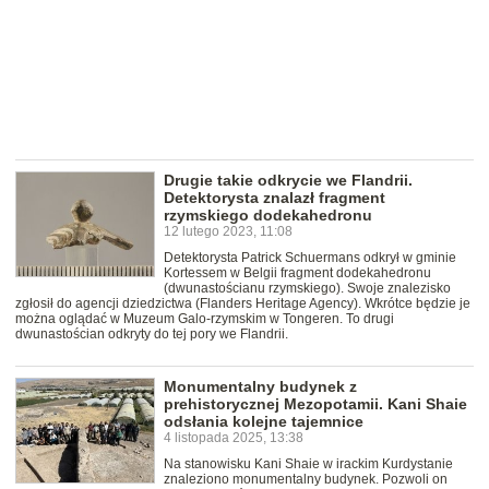
Drugie takie odkrycie we Flandrii.
Detektorysta znalazł fragment
rzymskiego dodekahedronu
12 lutego 2023, 11:08
Detektorysta Patrick Schuermans odkrył w gminie
Kortessem w Belgii fragment dodekahedronu
(dwunastościanu rzymskiego). Swoje znalezisko
zgłosił do agencji dziedzictwa (Flanders Heritage Agency). Wkrótce będzie je
można oglądać w Muzeum Galo-rzymskim w Tongeren. To drugi
dwunastościan odkryty do tej pory we Flandrii.
Monumentalny budynek z
prehistorycznej Mezopotamii. Kani Shaie
odsłania kolejne tajemnice
4 listopada 2025, 13:38
Na stanowisku Kani Shaie w irackim Kurdystanie
znaleziono monumentalny budynek. Pozwoli on