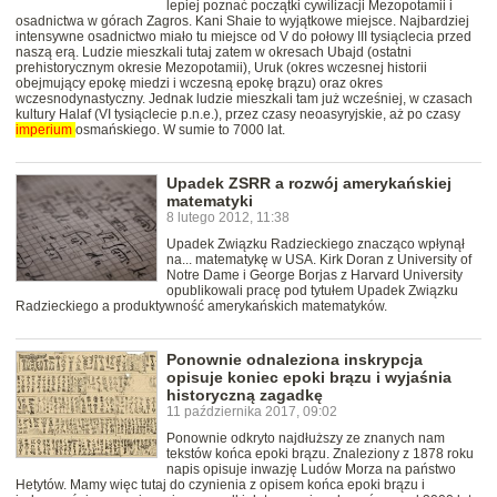
lepiej poznać początki cywilizacji Mezopotamii i
osadnictwa w górach Zagros. Kani Shaie to wyjątkowe miejsce. Najbardziej
intensywne osadnictwo miało tu miejsce od V do połowy III tysiąclecia przed
naszą erą. Ludzie mieszkali tutaj zatem w okresach Ubajd (ostatni
prehistorycznym okresie Mezopotamii), Uruk (okres wczesnej historii
obejmujący epokę miedzi i wczesną epokę brązu) oraz okres
wczesnodynastyczny. Jednak ludzie mieszkali tam już wcześniej, w czasach
kultury Halaf (VI tysiąclecie p.n.e.), przez czasy neoasyryjskie, aż po czasy
imperium
osmańskiego. W sumie to 7000 lat.
Upadek ZSRR a rozwój amerykańskiej
matematyki
8 lutego 2012, 11:38
Upadek Związku Radzieckiego znacząco wpłynął
na... matematykę w USA. Kirk Doran z University of
Notre Dame i George Borjas z Harvard University
opublikowali pracę pod tytułem Upadek Związku
Radzieckiego a produktywność amerykańskich matematyków.
Ponownie odnaleziona inskrypcja
opisuje koniec epoki brązu i wyjaśnia
historyczną zagadkę
11 października 2017, 09:02
Ponownie odkryto najdłuższy ze znanych nam
tekstów końca epoki brązu. Znaleziony z 1878 roku
napis opisuje inwazję Ludów Morza na państwo
Hetytów. Mamy więc tutaj do czynienia z opisem końca epoki brązu i