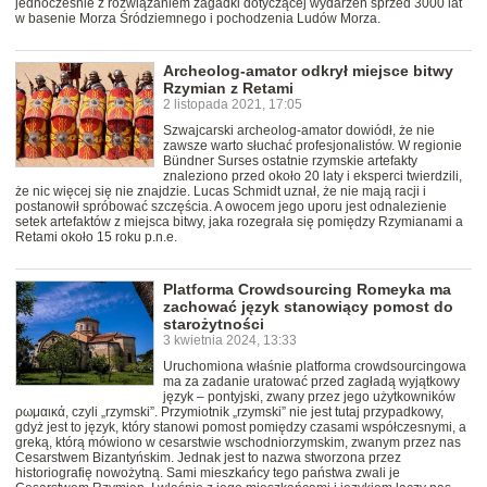
jednocześnie z rozwiązaniem zagadki dotyczącej wydarzeń sprzed 3000 lat
w basenie Morza Śródziemnego i pochodzenia Ludów Morza.
Archeolog-amator odkrył miejsce bitwy
Rzymian z Retami
2 listopada 2021, 17:05
Szwajcarski archeolog-amator dowiódł, że nie
zawsze warto słuchać profesjonalistów. W regionie
Bündner Surses ostatnie rzymskie artefakty
znaleziono przed około 20 laty i eksperci twierdzili,
że nic więcej się nie znajdzie. Lucas Schmidt uznał, że nie mają racji i
postanowił spróbować szczęścia. A owocem jego uporu jest odnalezienie
setek artefaktów z miejsca bitwy, jaka rozegrała się pomiędzy Rzymianami a
Retami około 15 roku p.n.e.
Platforma Crowdsourcing Romeyka ma
zachować język stanowiący pomost do
starożytności
3 kwietnia 2024, 13:33
Uruchomiona właśnie platforma crowdsourcingowa
ma za zadanie uratować przed zagładą wyjątkowy
język – pontyjski, zwany przez jego użytkowników
ρωμαικά, czyli „rzymski”. Przymiotnik „rzymski” nie jest tutaj przypadkowy,
gdyż jest to język, który stanowi pomost pomiędzy czasami współczesnymi, a
greką, którą mówiono w cesarstwie wschodniorzymskim, zwanym przez nas
Cesarstwem Bizantyńskim. Jednak jest to nazwa stworzona przez
historiografię nowożytną. Sami mieszkańcy tego państwa zwali je