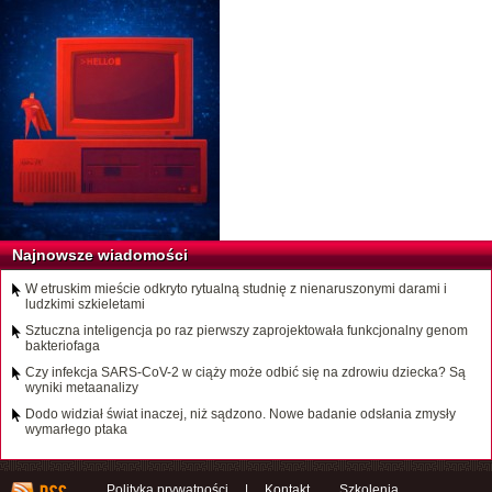
Najnowsze wiadomości
W etruskim mieście odkryto rytualną studnię z nienaruszonymi darami i
ludzkimi szkieletami
Sztuczna inteligencja po raz pierwszy zaprojektowała funkcjonalny genom
bakteriofaga
Czy infekcja SARS-CoV-2 w ciąży może odbić się na zdrowiu dziecka? Są
wyniki metaanalizy
Dodo widział świat inaczej, niż sądzono. Nowe badanie odsłania zmysły
wymarłego ptaka
Polityka prywatności
|
Kontakt
Szkolenia