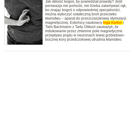
Jak skłonić kogoś, by powiedział prawdę? Jeśli
perswazja nie pomoże, nie trzeba załamywać rąk,
bo znając kogoś o odpowiedniej specjalności,
można wytoczyć ostateczną broń przeciwko
kłamstwu – aparat do przezczaszkowej stymulacji
magnetycznej. Estońscy naukowcy
Inga
Karton
i
Talis Bachmann z Tartu Ülikool zauważyli, że
indukowanie przez zmienne pole magnetyczne
przepływu prądu w neuronach lewej grzbietowo-
bocznej kory przedczołowej utrudnia kłamstwo.