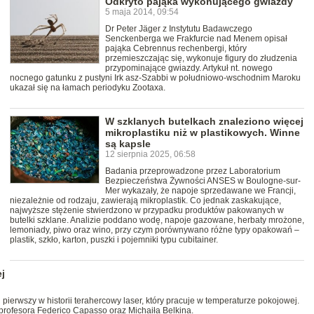
Odkryto pająka wykonującego gwiazdy
5 maja 2014, 09:54
Dr Peter Jäger z Instytutu Badawczego
Senckenberga we Frakfurcie nad Menem opisał
pająka Cebrennus rechenbergi, który
przemieszczając się, wykonuje figury do złudzenia
przypominające gwiazdy. Artykuł nt. nowego
nocnego gatunku z pustyni Irk asz-Szabbi w południowo-wschodnim Maroku
ukazał się na łamach periodyku Zootaxa.
W szklanych butelkach znaleziono więcej
mikroplastiku niż w plastikowych. Winne
są kapsle
12 sierpnia 2025, 06:58
Badania przeprowadzone przez Laboratorium
Bezpieczeństwa Żywności ANSES w Boulogne-sur-
Mer wykazały, że napoje sprzedawane we Francji,
niezależnie od rodzaju, zawierają mikroplastik. Co jednak zaskakujące,
najwyższe stężenie stwierdzono w przypadku produktów pakowanych w
butelki szklane. Analizie poddano wodę, napoje gazowane, herbaty mrożone,
lemoniady, piwo oraz wino, przy czym porównywano różne typy opakowań –
plastik, szkło, karton, puszki i pojemniki typu cubitainer.
j
pierwszy w historii terahercowy laser, który pracuje w temperaturze pokojowej.
profesora Federico Capasso oraz Michaiła Belkina.