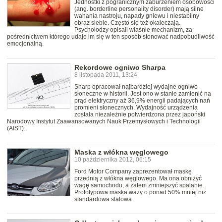
Jednostki z pogranicznym zaburzeniem osobowości
(ang. borderline personality disorder) mają silne
wahania nastroju, napady gniewu i niestabilny
obraz siebie. Często się też okaleczają.
Psycholodzy opisali właśnie mechanizm, za
pośrednictwem którego udaje im się w ten sposób stonować nadpobudliwość
emocjonalną.
Rekordowe ogniwo Sharpa
8 listopada 2011, 13:24
Sharp opracował najbardziej wydajne ogniwo
słoneczne w historii. Jest ono w stanie zamienić na
prąd elektryczny aż 36,9% energii padających nań
promieni słonecznych. Wydajność urządzenia
została niezależnie potwierdzona przez japoński
Narodowy Instytut Zaawansowanych Nauk Przemysłowych i Technologii
(AIST).
Maska z włókna węglowego
10 października 2012, 06:15
Ford Motor Company zaprezentował maskę
przednią z włókna węglowego. Ma ona obniżyć
wagę samochodu, a zatem zmniejszyć spalanie.
Prototypowa maska waży o ponad 50% mniej niż
standardowa stalowa