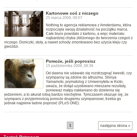
Kartonowe coś z niczego
25 marca 2009, 09:57
Nothing to agencja reklamowa z Amsterdamu, która
rozpoczęła swoją działalność na początku marca.
Całe biuro powstało z kartonu, a więc materiału
najbardziej chyba zbliżonego do tworzenia czegoś z
niczego. Doniczki, stoły, a nawet schody zmontowano bez użycia kleju czy
gwoździ.
Pomoże, jeśli poprosisz
15 października 2009, 08:38
Od dawna nie udawało się rozstrzygnąć kwestii, czy
szympansy są zdolne do altruizmu. Shinya
Yamamoto, prymatolog z Uniwersytetu w Kioto,
uważa, że dotąd uzyskiwano mieszane rezultaty,
ponieważ małpy nakłaniano do dzielenia się
jedzeniem, a to akurat robią bardzo niechętnie. Tymczasem okazuje się, że
szympans z przyjemnością pomoże drugiemu szympansowi, trzeba go
jednak najpierw ładnie poprosić (PLoS ONE).
1
następna strona »