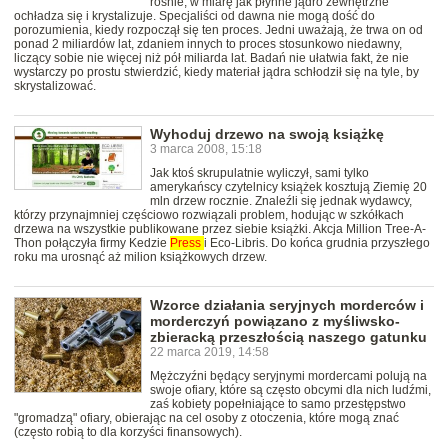
rośnie, w miarę jak płynne jądro zewnętrzne
ochładza się i krystalizuje. Specjaliści od dawna nie mogą dość do
porozumienia, kiedy rozpoczął się ten proces. Jedni uważają, że trwa on od
ponad 2 miliardów lat, zdaniem innych to proces stosunkowo niedawny,
liczący sobie nie więcej niż pół miliarda lat. Badań nie ułatwia fakt, że nie
wystarczy po prostu stwierdzić, kiedy materiał jądra schłodził się na tyle, by
skrystalizować.
Wyhoduj drzewo na swoją książkę
3 marca 2008, 15:18
Jak ktoś skrupulatnie wyliczył, sami tylko
amerykańscy czytelnicy książek kosztują Ziemię 20
mln drzew rocznie. Znaleźli się jednak wydawcy,
którzy przynajmniej częściowo rozwiązali problem, hodując w szkółkach
drzewa na wszystkie publikowane przez siebie książki. Akcja Million Tree-A-
Thon połączyła firmy Kedzie
Press
i Eco-Libris. Do końca grudnia przyszłego
roku ma urosnąć aż milion książkowych drzew.
Wzorce działania seryjnych morderców i
morderczyń powiązano z myśliwsko-
zbieracką przeszłością naszego gatunku
22 marca 2019, 14:58
Mężczyźni będący seryjnymi mordercami polują na
swoje ofiary, które są często obcymi dla nich ludźmi,
zaś kobiety popełniające to samo przestępstwo
"gromadzą" ofiary, obierając na cel osoby z otoczenia, które mogą znać
(często robią to dla korzyści finansowych).