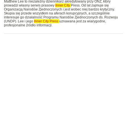
Matthew Lee to niezależny dziennikarz akredytowany przy ONZ, który
prowadzi własny serwis prasowy
Inner
City
Press. Od lat zajmuje się
Organizacją Narodów Zjednoczonych i jest wobec niej bardzo krytyczny.
Skupia się przede wszystkim na aferach korupcyjnych, a szczególnie
interesuje go działalność Programu Narodów Zjednoczonych ds. Rozwoju
(UNDP). Lee i jego
Inner
City
Press
uznawana jest za wiarygodne,
profesjonalne źródło informacji.