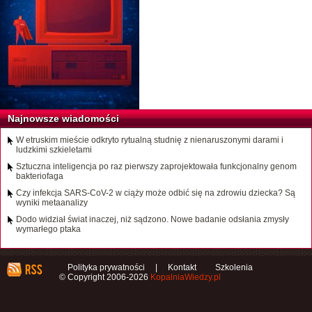
Najnowsze wiadomości
W etruskim mieście odkryto rytualną studnię z nienaruszonymi darami i
ludzkimi szkieletami
Sztuczna inteligencja po raz pierwszy zaprojektowała funkcjonalny genom
bakteriofaga
Czy infekcja SARS-CoV-2 w ciąży może odbić się na zdrowiu dziecka? Są
wyniki metaanalizy
Dodo widział świat inaczej, niż sądzono. Nowe badanie odsłania zmysły
wymarłego ptaka
Polityka prywatności
|
Kontakt
Szkolenia
© Copyright 2006-2026
KopalniaWiedzy.pl