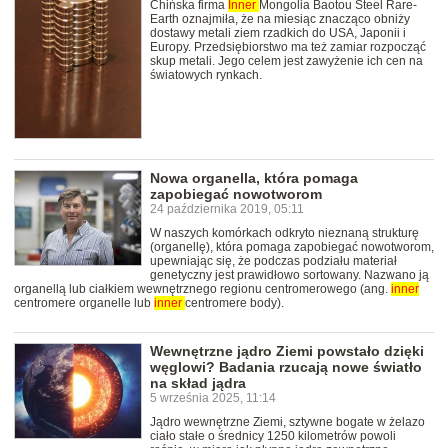
Chińska firma
Inner
Mongolia Baotou Steel Rare-
Earth oznajmiła, że na miesiąc znacząco obniży
dostawy metali ziem rzadkich do USA, Japonii i
Europy. Przedsiębiorstwo ma też zamiar rozpocząć
skup metali. Jego celem jest zawyżenie ich cen na
światowych rynkach.
Nowa organella, która pomaga
zapobiegać nowotworom
24 października 2019, 05:11
W naszych komórkach odkryto nieznaną strukturę
(organellę), która pomaga zapobiegać nowotworom,
upewniając się, że podczas podziału materiał
genetyczny jest prawidłowo sortowany. Nazwano ją
organellą lub ciałkiem wewnętrznego regionu centromerowego (ang.
inner
centromere organelle lub
inner
centromere body).
Wewnętrzne jądro Ziemi powstało dzięki
węglowi? Badania rzucają nowe światło
na skład jądra
5 września 2025, 11:14
Jądro wewnętrzne Ziemi, sztywne bogate w żelazo
ciało stałe o średnicy 1250 kilometrów powoli