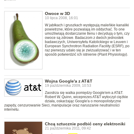
Owoce w 3D
10 lipca 2008, 16:01
W jabłkach i gruszkach występują maleńkie kanaliki
powietrzne, które pozwalają im oddychać. To one
umożliwiają dostarczanie tlenu i decydują o tym, czy
owoce są zdrowe. Badaczom z dwóch jednostek
badawczych, Uniwersytetu Katolickiego w Leuven i
European Synchrotron Radiation Facility (ESRF), po
raz pierwszy udało się je zwizualizować i w ten
sposób potwierdzić ich istnienie (Plant Physiology).
Wojna Google'a z AT&T
19 października 2009, 10:53
Zaostrza się walka pomiędzy Google'em a AT&T.
Robert W. Quinn, wiceprezes AT&T wytoczył ciężkie
działa, oskarżając Google'a o monopolistyczne
zapędy, cenzurowanie Sieci, manipulacje oraz naruszanie neutralności
internetu.
Chcą sztucznie podbić ceny elektroniki
21 października 2011, 09:42