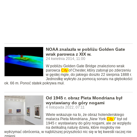
NOAA znalazła w pobliżu Golden Gate
wrak parowca z XIX w.
24 kwietnia 2014, 11:00
W pobliżu Golden Gate Bridge znaleziono wrak
parowca
City
of Chester, który zatonął po zderzeniu
w gęstej mgle, do jakiego doszło 22 sierpnia 1888 r.
Jednostkę wykryto za pomocą sonaru na głębokości
ok. 66 m. Ponoć statek pokrywa muł.
Od 1945 r. obraz Pieta Mondriana był
wystawiany do góry nogami
4 listopada 2022, 07:11
Wiele wskazuje na to, że obraz holenderskiego
malarza Pieta Mondriana „New York
City
I” był od
1945 r. wystawiany do góry nogami, ale ze względu
na delikatną naturę dzieła, które mogłoby nie
wytrzymać obrócenia, w najbliższej przyszłości nic się w tej kwestii raczej nie
zmieni.