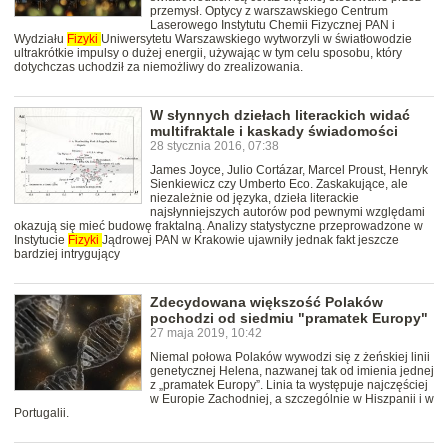
przemysł. Optycy z warszawskiego Centrum
Laserowego Instytutu Chemii Fizycznej PAN i
Wydziału
Fizyki
Uniwersytetu Warszawskiego wytworzyli w światłowodzie
ultrakrótkie impulsy o dużej energii, używając w tym celu sposobu, który
dotychczas uchodził za niemożliwy do zrealizowania.
W słynnych dziełach literackich widać
multifraktale i kaskady świadomości
28 stycznia 2016, 07:38
James Joyce, Julio Cortázar, Marcel Proust, Henryk
Sienkiewicz czy Umberto Eco. Zaskakujące, ale
niezależnie od języka, dzieła literackie
najsłynniejszych autorów pod pewnymi względami
okazują się mieć budowę fraktalną. Analizy statystyczne przeprowadzone w
Instytucie
Fizyki
Jądrowej PAN w Krakowie ujawniły jednak fakt jeszcze
bardziej intrygujący
Zdecydowana większość Polaków
pochodzi od siedmiu "pramatek Europy"
27 maja 2019, 10:42
Niemal połowa Polaków wywodzi się z żeńskiej linii
genetycznej Helena, nazwanej tak od imienia jednej
z „pramatek Europy”. Linia ta występuje najczęściej
w Europie Zachodniej, a szczególnie w Hiszpanii i w
Portugalii.