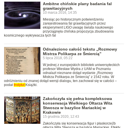
Ambitne chińskie plany badania fal
grawitacyjnych
10 marca 2016, 14:35
Miesiąc po historycznym potwierdzeniu
zarejestrowania fal grawitacyjnych przez
eksperyment LIGO uwagę świata naukowego
przyciągnęła chińska propozycja zbudowania
kosmicznego wykrywacza tych fal
Odnaleziono całość tekstu „Rozmowy
Mistrza Polikarpa ze Śmiercią”
5 lipca 2018, 05:22
W jednej z europejskich bibliotek uniwersyteckich
profesor Wiesław Wydra z UAM w Poznaniu
odnalazł nieznane dotąd wydanie „Rozmowy
Mistrza Polikarpa ze Śmiercią” z 1542 roku. W
odróżnieniu od znanej dotąd wersji dialogu, ten zachował się w całości –
podał
Instytut
Książki.
Zakończyła się pełna kompleksowa
konserwacja Wielkiego Ołtarza Wita
Stwosza w bazylice Mariackiej w
Krakowie
15 grudnia 2020, 12:43
Zakończyła się konserwacja figur i płaskorzeźb
ołtarza Wita Stwosza w bazylice Mariackiej. Efekty