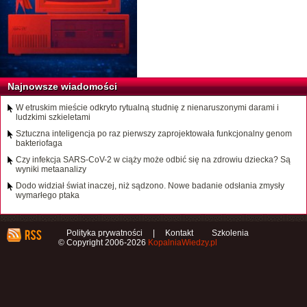
Najnowsze wiadomości
W etruskim mieście odkryto rytualną studnię z nienaruszonymi darami i
ludzkimi szkieletami
Sztuczna inteligencja po raz pierwszy zaprojektowała funkcjonalny genom
bakteriofaga
Czy infekcja SARS-CoV-2 w ciąży może odbić się na zdrowiu dziecka? Są
wyniki metaanalizy
Dodo widział świat inaczej, niż sądzono. Nowe badanie odsłania zmysły
wymarłego ptaka
Polityka prywatności
|
Kontakt
Szkolenia
© Copyright 2006-2026
KopalniaWiedzy.pl