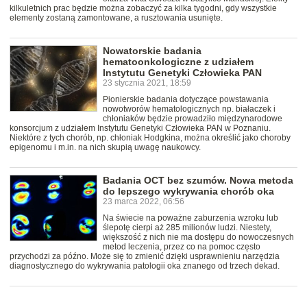
kilkuletnich prac będzie można zobaczyć za kilka tygodni, gdy wszystkie
elementy zostaną zamontowane, a rusztowania usunięte.
Nowatorskie badania
hematoonkologiczne z udziałem
Instytutu Genetyki Człowieka PAN
23 stycznia 2021, 18:59
Pionierskie badania dotyczące powstawania
nowotworów hematologicznych np. białaczek i
chłoniaków będzie prowadziło międzynarodowe
konsorcjum z udziałem Instytutu Genetyki Człowieka PAN w Poznaniu.
Niektóre z tych chorób, np. chłoniak Hodgkina, można określić jako choroby
epigenomu i m.in. na nich skupią uwagę naukowcy.
Badania OCT bez szumów. Nowa metoda
do lepszego wykrywania chorób oka
23 marca 2022, 06:56
Na świecie na poważne zaburzenia wzroku lub
ślepotę cierpi aż 285 milionów ludzi. Niestety,
większość z nich nie ma dostępu do nowoczesnych
metod leczenia, przez co na pomoc często
przychodzi za późno. Może się to zmienić dzięki usprawnieniu narzędzia
diagnostycznego do wykrywania patologii oka znanego od trzech dekad.