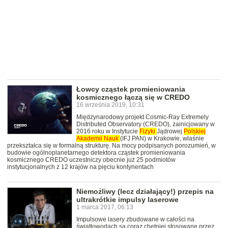
Łowcy cząstek promieniowania
kosmicznego łączą się w CREDO
16 września 2019, 10:31
Międzynarodowy projekt Cosmic-Ray Extremely
Distributed Observatory (CREDO), zainicjowany w
2016 roku w Instytucie
Fizyki
Jądrowej
Polskiej
Akademii
Nauk
(IFJ PAN) w Krakowie, właśnie
przekształca się w formalną strukturę. Na mocy podpisanych porozumień, w
budowie ogólnoplanetarnego detektora cząstek promieniowania
kosmicznego CREDO uczestniczy obecnie już 25 podmiotów
instytucjonalnych z 12 krajów na pięciu kontynentach
Niemożliwy (lecz działający!) przepis na
ultrakrótkie impulsy laserowe
1 marca 2017, 06:13
Impulsowe lasery zbudowane w całości na
światłowodach są coraz chętniej stosowane przez