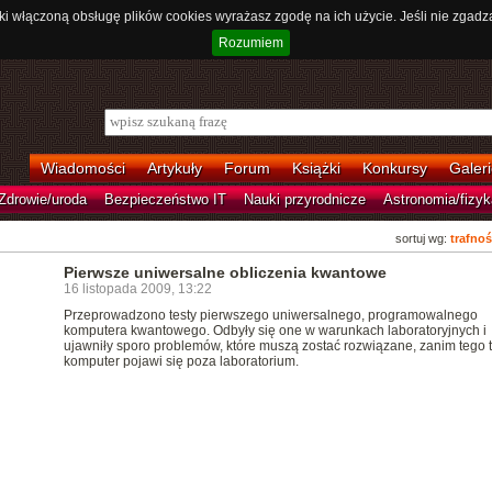
ki włączoną obsługę plików cookies wyrażasz zgodę na ich użycie. Jeśli nie zgadz
Rozumiem
Wiadomości
Artykuły
Forum
Książki
Konkursy
Galeri
Zdrowie/uroda
Bezpieczeństwo IT
Nauki przyrodnicze
Astronomia/fizyk
sortuj wg:
trafnoś
Pierwsze uniwersalne obliczenia kwantowe
16 listopada 2009, 13:22
Przeprowadzono testy pierwszego uniwersalnego, programowalnego
komputera kwantowego. Odbyły się one w warunkach laboratoryjnych i
ujawniły sporo problemów, które muszą zostać rozwiązane, zanim tego 
komputer pojawi się poza laboratorium.