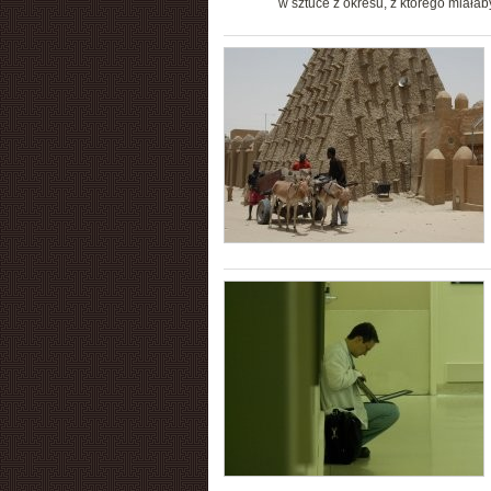
w sztuce z okresu, z którego miałab