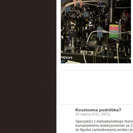
Kosztowna podróbka?
24 marca 2011, 09:52
Specjaliści z meksykańskiego Narod
europejskiemu kolekcjonerowi za 2,
że figurka zamaskowanej postaci jes