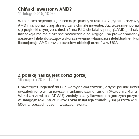
Chiński inwestor w AMD?
11 lutego 2015, 10:20
W mediach pojawiły się informacje, jakoby w roku bieżącym lub przyszł
AMD miał pojawić się strategiczny chiński inwestor. Już wcześniej pojaw
się pogłoski o tym, że chińska firma BLX chciałaby przejąć AMD, jednak
transakcja ma małe szanse powodzenia ze względu na prawdopodobn
sprzeciw Intela dotyczący wykorzystywania własności intelektualnej, któ
licencjonuje AMD oraz z powodów obiekcji urzędów w USA.
Z polską nauką jest coraz gorzej
16 sierpnia 2016, 12:15
Uniwersytet Jagielloński i Uniwersytet Warszawski, jedyne polskie uczel
uwzględnione w najnowszym rankingu szanghajskim (Academic Rangin
World Universities - ARWU), zostały sklasyfikowane na gorszych pozycj
w ubiegłym roku. W 2015 roku obie instytucje zmieściły się jeszcze w 4.
500 najlepszych uczelni wyższych świata