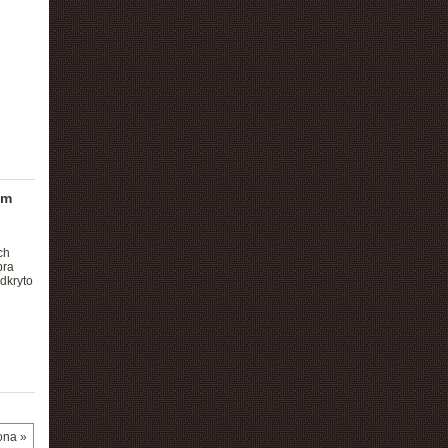
ym
ch
bra
dkryto
ona »