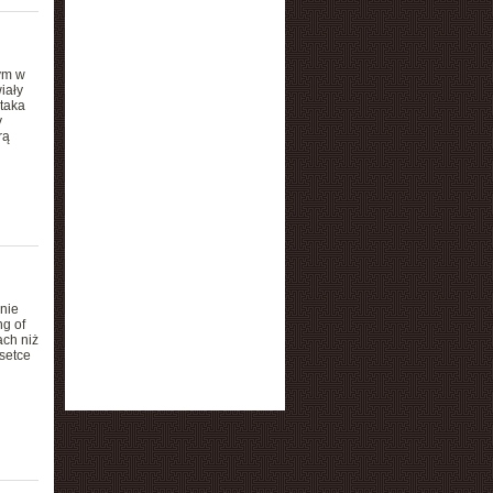
ym w
iały
 taka
y
rą
nie
g of
ach niż
 setce