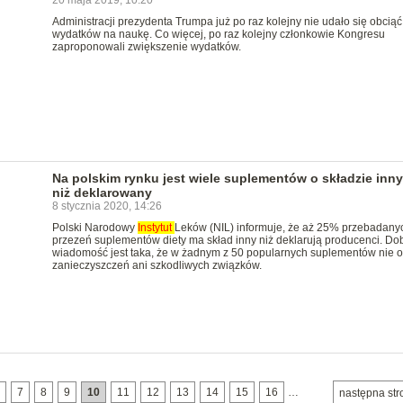
20 maja 2019, 10:20
Administracji prezydenta Trumpa już po raz kolejny nie udało się obciąć
wydatków na naukę. Co więcej, po raz kolejny członkowie Kongresu
zaproponowali zwiększenie wydatków.
Na polskim rynku jest wiele suplementów o składzie inn
niż deklarowany
8 stycznia 2020, 14:26
Polski Narodowy
Instytut
Leków (NIL) informuje, że aż 25% przebadany
przezeń suplementów diety ma skład inny niż deklarują producenci. Do
wiadomość jest taka, że w żadnym z 50 popularnych suplementów nie o
zanieczyszczeń ani szkodliwych związków.
7
8
9
10
11
12
13
14
15
16
…
następna str