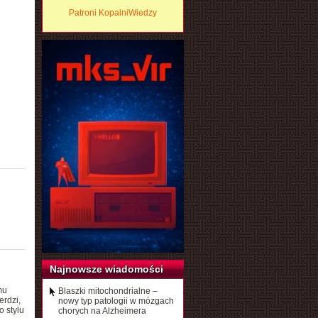
Patroni KopalniWiedzy
Najnowsze wiadomości
mu
Blaszki mitochondrialne –
erdzi,
nowy typ patologii w mózgach
o stylu
chorych na Alzheimera