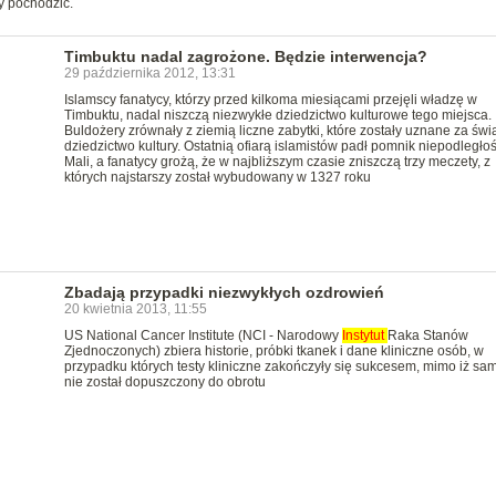
y pochodzić.
Timbuktu nadal zagrożone. Będzie interwencja?
29 października 2012, 13:31
Islamscy fanatycy, którzy przed kilkoma miesiącami przejęli władzę w
Timbuktu, nadal niszczą niezwykłe dziedzictwo kulturowe tego miejsca.
Buldożery zrównały z ziemią liczne zabytki, które zostały uznane za św
dziedzictwo kultury. Ostatnią ofiarą islamistów padł pomnik niepodległoś
Mali, a fanatycy grożą, że w najbliższym czasie zniszczą trzy meczety, z
których najstarszy został wybudowany w 1327 roku
Zbadają przypadki niezwykłych ozdrowień
20 kwietnia 2013, 11:55
US National Cancer Institute (NCI - Narodowy
Instytut
Raka Stanów
Zjednoczonych) zbiera historie, próbki tkanek i dane kliniczne osób, w
przypadku których testy kliniczne zakończyły się sukcesem, mimo iż sam
nie został dopuszczony do obrotu