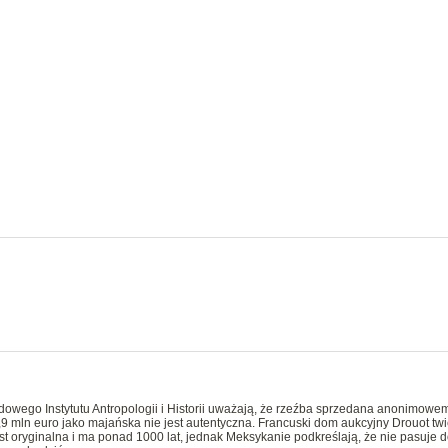
owego Instytutu Antropologii i Historii uważają, że rzeźba sprzedana anonimowe
9 mln euro jako majańska nie jest autentyczna. Francuski dom aukcyjny Drouot twi
t oryginalna i ma ponad 1000 lat, jednak Meksykanie podkreślają, że nie pasuje d