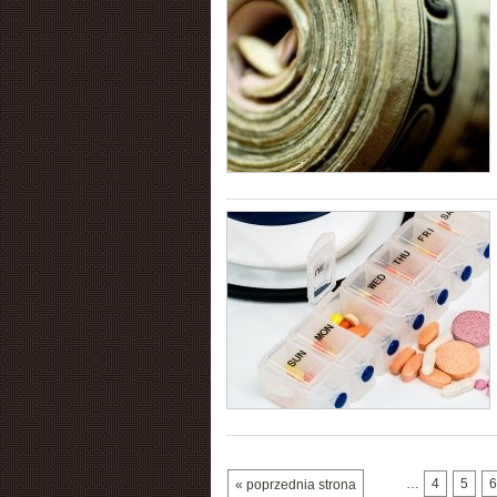
…
4
5
6
« poprzednia strona