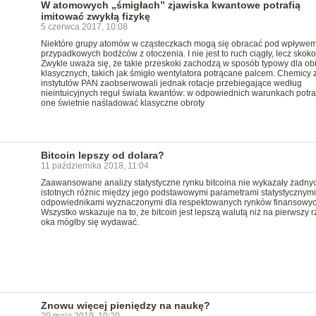
W atomowych „śmigłach” zjawiska kwantowe potrafią
imitować zwykłą fizykę
5 czerwca 2017, 10:08
Niektóre grupy atomów w cząsteczkach mogą się obracać pod wpływe
przypadkowych bodźców z otoczenia. I nie jest to ruch ciągły, lecz skok
Zwykle uważa się, że takie przeskoki zachodzą w sposób typowy dla ob
klasycznych, takich jak śmigło wentylatora potrącane palcem. Chemicy 
instytutów PAN zaobserwowali jednak rotacje przebiegające według
nieintuicyjnych reguł świata kwantów: w odpowiednich warunkach potra
one świetnie naśladować klasyczne obroty
Bitcoin lepszy od dolara?
11 października 2018, 11:04
Zaawansowane analizy statystyczne rynku bitcoina nie wykazały żadny
istotnych różnic między jego podstawowymi parametrami statystycznymi
odpowiednikami wyznaczonymi dla respektowanych rynków finansowyc
Wszystko wskazuje na to, że bitcoin jest lepszą walutą niż na pierwszy r
oka mógłby się wydawać.
Znowu więcej pieniędzy na naukę?