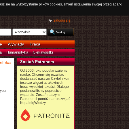
asz się na wykorzystanie plików cookies, zmień ustawienia swojej przeglądarki.
zaloguj się
e
Wywiady
Praca
a
Humanistyka
Ciekawostki
Zostań Patronem
ci
|
daty
Od 2006 roku popularyzujemy
naukę. Chcemy się rozwijać i
dostarczać naszym Czytelnikom
jeszcze więcej atrakcyjnych
treści wysokiej jakości. Dlatego
typu
postanowiliśmy poprosić o
wsparcie. Zostań naszym
Patronem i pomóż nam rozwijać
KopalnięWiedzy.