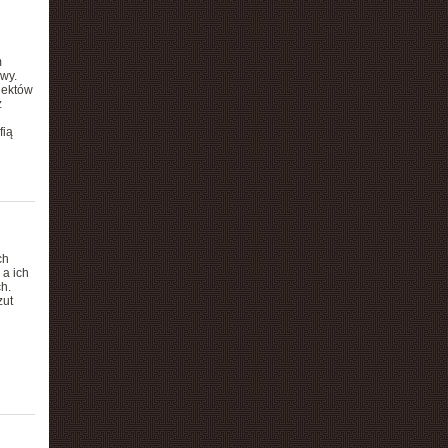
m
owy.
iektów
z
fią
ch
 a ich
h.
zut