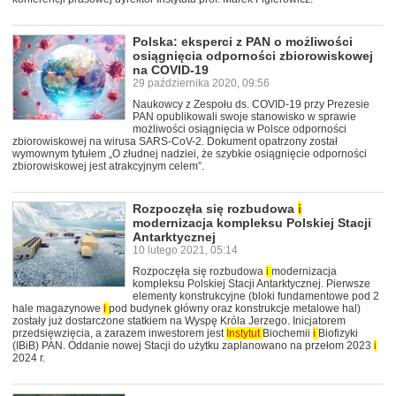
Polska: eksperci z PAN o możliwości
osiągnięcia odporności zbiorowiskowej
na COVID-19
29 października 2020, 09:56
Naukowcy z Zespołu ds. COVID-19 przy Prezesie
PAN opublikowali swoje stanowisko w sprawie
możliwości osiągnięcia w Polsce odporności
zbiorowiskowej na wirusa SARS-CoV-2. Dokument opatrzony został
wymownym tytułem „O złudnej nadziei, że szybkie osiągnięcie odporności
zbiorowiskowej jest atrakcyjnym celem”.
Rozpoczęła się rozbudowa
i
modernizacja kompleksu Polskiej Stacji
Antarktycznej
10 lutego 2021, 05:14
Rozpoczęła się rozbudowa
i
modernizacja
kompleksu Polskiej Stacji Antarktycznej. Pierwsze
elementy konstrukcyjne (bloki fundamentowe pod 2
hale magazynowe
i
pod budynek główny oraz konstrukcje metalowe hal)
zostały już dostarczone statkiem na Wyspę Króla Jerzego. Inicjatorem
przedsięwzięcia, a zarazem inwestorem jest
Instytut
Biochemii
i
Biofizyki
(IBiB) PAN. Oddanie nowej Stacji do użytku zaplanowano na przełom 2023
i
2024 r.