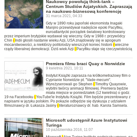
Naukowcy powołują think-tank –
Centrum Studiów Azjatyckich. Zapraszają
na naukowo-biznesową konferencję
31 marca 2021, 04:33
Gdy w 1890 roku japoński ekonomista Inagaki
Manjiro przewidywał nadejście epoki Pacyfiku,
euroatlantycki porządek światowy kontrolowany
przez imperium brytyjskie wydawał się wieczny. Gdy w 1988 r. przywódcy
Chin
i
Indii głosili nastanie wieku Azji, USA znajdowały się w apogeum
mocarstwowości, a niektórzy politolodzy wieszczyli koniec historii
i
wieczne
rządy liberalnej demokracji. Dziś wiek Azji
i
Pacyfiku staje się rzeczywistością
Premiera filmu braci Quay o Norwidzie
9 kwietnia 2021, 10:11
Instytut Książki zaprasza na krótkometrażowy film o
Cyprianie Norwidzie pt. "Vade-mecum".
Wyreżyserowali go Stephen
i
Timothy Quayowie,
wybitni twórcy animacji filmowej. Premiera będzie
miała miejsce w poniedziałek (12 kwietnia) o godz.
19 na Facebooku
i
YouTube'ie Instytutu Książki. Film będzie prezentowany z
napisami w języku polskim. Po pokazie odbędzie się dyskusja z udziałem
filmoznawcy dr. Łukasza Jasiny
i
literaturoznawcy dr. hab. Karola Samsela.
Microsoft udostępnił Azure Instytutowi
Turinga
10 października 2016, 11:07