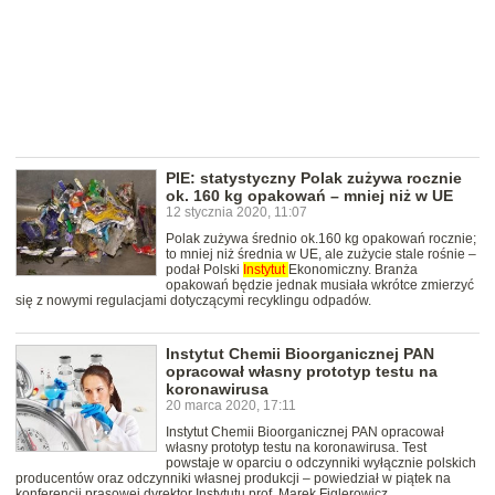
PIE: statystyczny Polak zużywa rocznie
ok. 160 kg opakowań – mniej niż w UE
12 stycznia 2020, 11:07
Polak zużywa średnio ok.160 kg opakowań rocznie;
to mniej niż średnia w UE, ale zużycie stale rośnie –
podał Polski
Instytut
Ekonomiczny. Branża
opakowań będzie jednak musiała wkrótce zmierzyć
się z nowymi regulacjami dotyczącymi recyklingu odpadów.
Instytut Chemii Bioorganicznej PAN
opracował własny prototyp testu na
koronawirusa
20 marca 2020, 17:11
Instytut Chemii Bioorganicznej PAN opracował
własny prototyp testu na koronawirusa. Test
powstaje w oparciu o odczynniki wyłącznie polskich
producentów oraz odczynniki własnej produkcji – powiedział w piątek na
konferencji prasowej dyrektor Instytutu prof. Marek Figlerowicz.