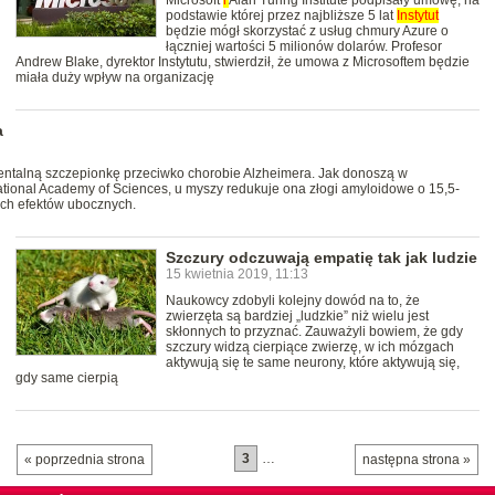
Microsoft
i
Alan Turing Institute podpisały umowę, na
podstawie której przez najbliższe 5 lat
Instytut
będzie mógł skorzystać z usług chmury Azure o
łączniej wartości 5 milionów dolarów. Profesor
Andrew Blake, dyrektor Instytutu, stwierdził, że umowa z Microsoftem będzie
miała duży wpływ na organizację
a
talną szczepionkę przeciwko chorobie Alzheimera. Jak donoszą w
tional Academy of Sciences, u myszy redukuje ona złogi amyloidowe o 15,5-
ych efektów ubocznych.
Szczury odczuwają empatię tak jak ludzie
15 kwietnia 2019, 11:13
Naukowcy zdobyli kolejny dowód na to, że
zwierzęta są bardziej „ludzkie” niż wielu jest
skłonnych to przyznać. Zauważyli bowiem, że gdy
szczury widzą cierpiące zwierzę, w ich mózgach
aktywują się te same neurony, które aktywują się,
gdy same cierpią
3
…
« poprzednia strona
następna strona »