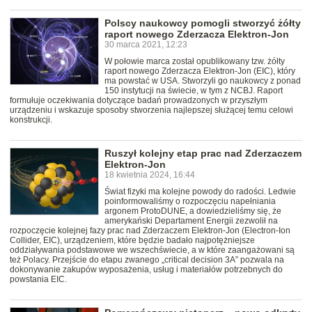
Polscy naukowcy pomogli stworzyć żółty
raport nowego Zderzacza Elektron-Jon
30 marca 2021, 12:23
W połowie marca został opublikowany tzw. żółty
raport nowego Zderzacza Elektron-Jon (EIC), który
ma powstać w USA. Stworzyli go naukowcy z ponad
150 instytucji na świecie, w tym z NCBJ. Raport
formułuje oczekiwania dotyczące badań prowadzonych w przyszłym
urządzeniu i wskazuje sposoby stworzenia najlepszej służącej temu celowi
konstrukcji.
Ruszył kolejny etap prac nad Zderzaczem
Elektron-Jon
18 kwietnia 2024, 16:44
Świat fizyki ma kolejne powody do radości. Ledwie
poinformowaliśmy o rozpoczęciu napełniania
argonem ProtoDUNE, a dowiedzieliśmy się, że
amerykański Departament Energii zezwolił na
rozpoczęcie kolejnej fazy prac nad Zderzaczem Elektron-Jon (Electron-Ion
Collider, EIC), urządzeniem, które będzie badało najpotężniejsze
oddziaływania podstawowe we wszechświecie, a w które zaangażowani są
też Polacy. Przejście do etapu zwanego „critical decision 3A” pozwala na
dokonywanie zakupów wyposażenia, usług i materiałów potrzebnych do
powstania EIC.