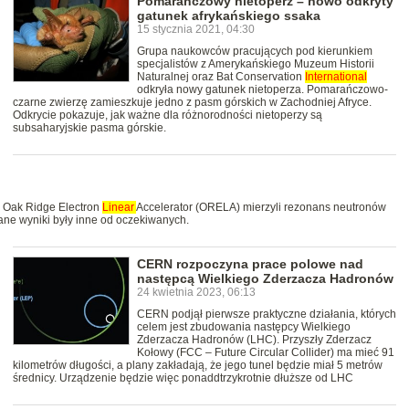
Pomarańczowy nietoperz – nowo odkryty
gatunek afrykańskiego ssaka
15 stycznia 2021, 04:30
Grupa naukowców pracujących pod kierunkiem
specjalistów z Amerykańskiego Muzeum Historii
Naturalnej oraz Bat Conservation
International
odkryła nowy gatunek nietoperza. Pomarańczowo-
czarne zwierzę zamieszkuje jedno z pasm górskich w Zachodniej Afryce.
Odkrycie pokazuje, jak ważne dla różnorodności nietoperzy są
subsaharyjskie pasma górskie.
z Oak Ridge Electron
Linear
Accelerator (ORELA) mierzyli rezonans neutronów
ane wyniki były inne od oczekiwanych.
CERN rozpoczyna prace polowe nad
następcą Wielkiego Zderzacza Hadronów
24 kwietnia 2023, 06:13
CERN podjął pierwsze praktyczne działania, których
celem jest zbudowania następcy Wielkiego
Zderzacza Hadronów (LHC). Przyszły Zderzacz
Kołowy (FCC – Future Circular Collider) ma mieć 91
kilometrów długości, a plany zakładają, że jego tunel będzie miał 5 metrów
średnicy. Urządzenie będzie więc ponaddtrzykrotnie dłuższe od LHC