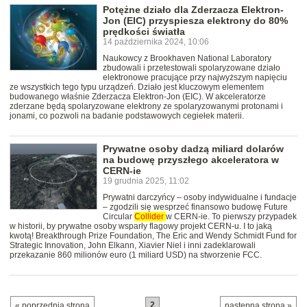
Potężne działo dla Zderzacza Elektron-
Jon (EIC) przyspiesza elektrony do 80%
prędkości światła
14 października 2024, 10:06
Naukowcy z Brookhaven National Laboratory
zbudowali i przetestowali spolaryzowane działo
elektronowe pracujące przy najwyższym napięciu
ze wszystkich tego typu urządzeń. Działo jest kluczowym elementem
budowanego właśnie Zderzacza Elektron-Jon (EIC). W akceleratorze
zderzane będą spolaryzowane elektrony ze spolaryzowanymi protonami i
jonami, co pozwoli na badanie podstawowych cegiełek materii.
Prywatne osoby dadzą miliard dolarów
na budowę przyszłego akceleratora w
CERN-ie
19 grudnia 2025, 11:02
Prywatni darczyńcy – osoby indywidualne i fundacje
– zgodzili się wesprzeć finansowo budowę Future
Circular
Collider
w CERN-ie. To pierwszy przypadek
w historii, by prywatne osoby wsparły flagowy projekt CERN-u. I to jaką
kwotą! Breakthrough Prize Foundation, The Eric and Wendy Schmidt Fund for
Strategic Innovation, John Elkann, Xiavier Niel i inni zadeklarowali
przekazanie 860 milionów euro (1 miliard USD) na stworzenie FCC.
2
…
« poprzednia strona
następna strona »