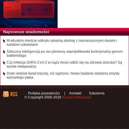
Najnowsze wiadomości
W etruskim mieście odkryto rytualną studnię z nienaruszonymi darami i
ludzkimi szkieletami
Sztuczna inteligencja po raz pierwszy zaprojektowała funkcjonalny genom
bakteriofaga
Czy infekcja SARS-CoV-2 w ciąży może odbić się na zdrowiu dziecka? Są
wyniki metaanalizy
Dodo widział świat inaczej, niż sądzono. Nowe badanie odsłania zmysły
wymarłego ptaka
Polityka prywatności
|
Kontakt
Szkolenia
© Copyright 2006-2026
KopalniaWiedzy.pl