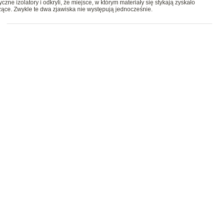
e izolatory i odkryli, że miejsce, w którym materiały się stykają zyskało
ce. Zwykle te dwa zjawiska nie występują jednocześnie.