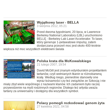
Wyjątkowy laser - BELLA
3 sierpnia 2012, 05:21
Przed dwoma tygodniami, 20 lipca, w Lawrence
Berkeley National Laboratory (LBL) uruchomiono
BELLĘ - Berkeley Lab Laser Accelerator. To laser,
który generuje 1-petawatowe impulsy, zatem
dostarczana przezeń moc jest około 400-krotnie
większa niż moc wszystkich elektrowni świata
Polska krata dla McKowalskiego
21 lutego 2007, 19:54
David McGill jest znanym edynburskim projektantem
tartanów, czyli wełnianych tkanin w różnobarwną
kratę. Według niego, pierwotnie stanowiły one
wyraz tożsamości czy też związków ze Szkocją i nie
miały zbyt wiele wspólnego z nazwami klanów. Ich zadaniem było raczej
przywodzenie na myśl rodzinnych regionów. Dlatego też artysta uważa
tartany za uniwersalny i dostępny dla wszystkich symbol.
Polacy pomogli rozkodować genom żyta
27 kwietnia 2021, 04:58