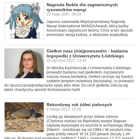
Nagroda Nobla dla zagranicznych
rysowników mangi
22 maja 2007, 08:29
Japonia ustanowiła Międzynarodową Nagrodę
Mangi (International MANGA Award), którą byliby
honorowani zagraniczni twórcy. Chce w ten sposób
promować swoją kulturę, a właściwie popkulturę.
Giełkot nasz (nie)powszedni - badania
logopedki z Uniwersytetu Łódzkiego
28 stycznia 2022, 13:45
Dr Monika Kaźmierczak z Uniwersytetu Łódzkiego
prowadzi badania nad giełkotem, nazywanym
inaczej mową bezładną. Giełkot cechuje się bardzo
szybkim tempem mówienia (tachylalią), co prowadzi
do opuszczania/powtarzania sylab albo słów. Do cech giełkotu zalicza się
także chaotyczny sposób formułowania myśli.
Rekordowy rok żółwi zielonych
6 lutego 2012, 12:45
Liczbę jaj składanych przez żółwie zielone
(Chelonia mydas) na filipińskiej wyspie Baguan -
najdalej wysuniętej na wschód w archipelagu Wysp
Żółwich - monitoruje się od 1984 r. W zeszłym roku
gady pobiły rekord. W 14.220 jamach złożyły 1,44
mln jaj. W drugim pod względem "obfitości" 1995 r. znaleziono 12.311 gniazd.