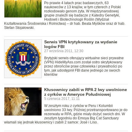
Po prawie 4 latach prac badawczych, 63
naukowców z 13 krajów, w tym czterech z Polski
rozkodowało genom żyta. W międzynarodowej
grupie znaleźli się badacze z Katedry Genetyki,
Hodowli i Biotechnologii Roślin (Wydział
Kształtowania Środowiska i Rolnictwa) – dr hab. Beata Myśków oraz dr hab.
Stefan Stojałowski.
Serwis VPN krytykowany za wydanie
logów FBI
27 września 2011, 12:30
Brytyjski serwis oferujący wirtualne sieci prywatne
(VPN) HideMyAss.com został ostro skrytykowany
przez obrońców praw człowieka i prywatności po
tym, jak udostępnił FBI dane jednego ze swoich
klientów
Kłusownicy zabili w RPA 2 lwy uwolnione
z cyrków w Ameryce Południowej
5 czerwca 2017, 11:11
W zeszłym roku z cyrków w Peru i Kolumbii
uwolniono 33 lwy. Później przetransportowano je do
rezerwatu w RPA, gdzie miały dożyć swoich dni. W
zeszłym tygodniu do Emoya Big Cat Sanctuary
włamali się jednak kłusownicy i zabili 2 samce: José i Liso.