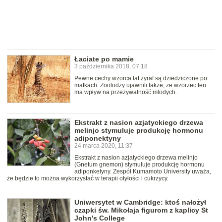
Łaciate po mamie
3 października 2018, 07:18
Pewne cechy wzorca łat żyraf są dziedziczone po
matkach. Zoolodzy ujawnili także, że wzorzec ten
ma wpływ na przeżywalność młodych.
Ekstrakt z nasion azjatyckiego drzewa
melinjo stymuluje produkcję hormonu
adiponektyny
24 marca 2020, 11:37
Ekstrakt z nasion azjatyckiego drzewa melinjo
(Gnetum gnemon) stymuluje produkcję hormonu
adiponketyny. Zespół Kumamoto University uważa,
że będzie to można wykorzystać w terapii otyłości i cukrzycy.
Uniwersytet w Cambridge: ktoś nałożył
czapki św. Mikołaja figurom z kaplicy St
John's College