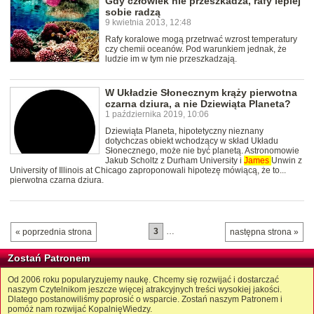
Gdy człowiek nie przeszkadza, rafy lepiej
sobie radzą
9 kwietnia 2013, 12:48
Rafy koralowe mogą przetrwać wzrost temperatury
czy chemii oceanów. Pod warunkiem jednak, że
ludzie im w tym nie przeszkadzają.
W Układzie Słonecznym krąży pierwotna
czarna dziura, a nie Dziewiąta Planeta?
1 października 2019, 10:06
Dziewiąta Planeta, hipotetyczny nieznany
dotychczas obiekt wchodzący w skład Układu
Słonecznego, może nie być planetą. Astronomowie
Jakub Scholtz z Durham University i
James
Unwin z
University of Illinois at Chicago zaproponowali hipotezę mówiącą, że to...
pierwotna czarna dziura.
3
…
« poprzednia strona
następna strona »
Zostań Patronem
Od 2006 roku popularyzujemy naukę. Chcemy się rozwijać i dostarczać
naszym Czytelnikom jeszcze więcej atrakcyjnych treści wysokiej jakości.
Dlatego postanowiliśmy poprosić o wsparcie. Zostań naszym Patronem i
pomóż nam rozwijać KopalnięWiedzy.