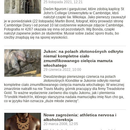
25 listopada 2021, 12:21
Dwóm figurom i gargulcowi, które zdobią kaplicę St
John's College Uniwersytetu w Cambridge, ktoś
nałożył czapki św. Mikołaja. Jako pierwszy zauważył
je w poniedziałek (22 listopada) Martin Bond, fotograf, który prowadzi stronę
Cambridge Diary i od ponad 10 lat codziennie wykonuje zdjęcie Cambridge.
Fotografia nr 4267 okazała się inna od pozostałych. Wg Bonda, czapki
nałożył zapewne jeden ze studentów. Musiał sobie zadać sporo trudu, bo
rzeźby znajdują się na sporej wysokości.
Jukon: na polach złotonośnych odkryto
niemal kompletne ciało
zmumifikowanego cielęcia mamuta
włochatego
29 czerwca 2022, 10:00
Dwudziestego pierwszego czerwca na polach
złotonośnych Klondike w Jukonie odkryto niemal
kompletne ciało zmumifikowanego cielęcia mamuta włochatego. W wiecznej
zmarzlinie natrafił na nie Travis Mudry, górnik pracujący dla firmy Treadstone
Gold. To ważne wydarzenie zarówno dla rządu Jukonu, jak i plemienia
Tr'ondëk Hwëch'in, którego starszyzna nadała mamuciątku imię Nun cho ga,
co w języku hän oznacza „duże młode zwierzę”.
Nowe zagrożenia: athletica nervosa i
alkoholoreksja
20 marca 2008, 12:05