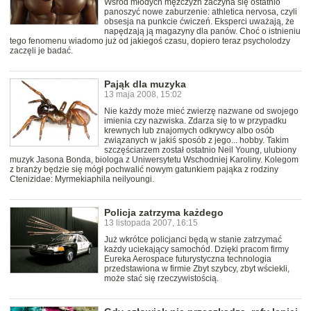
Wśród młodych mężczyzn zaczyna się ostatnio
panoszyć nowe zaburzenie: athletica nervosa, czyli
obsesja na punkcie ćwiczeń. Eksperci uważają, że
napędzają ją magazyny dla panów. Choć o istnieniu
tego fenomenu wiadomo już od jakiegoś czasu, dopiero teraz psycholodzy
zaczęli je badać.
Pająk dla muzyka
13 maja 2008, 15:02
Nie każdy może mieć zwierzę nazwane od swojego
imienia czy nazwiska. Zdarza się to w przypadku
krewnych lub znajomych odkrywcy albo osób
związanych w jakiś sposób z jego... hobby. Takim
szczęściarzem został ostatnio Neil Young, ulubiony
muzyk Jasona Bonda, biologa z Uniwersytetu Wschodniej Karoliny. Kolegom
z branży będzie się mógł pochwalić nowym gatunkiem pająka z rodziny
Ctenizidae: Myrmekiaphila neilyoungi.
Policja zatrzyma każdego
13 listopada 2007, 16:15
Już wkrótce policjanci będą w stanie zatrzymać
każdy uciekający samochód. Dzięki pracom firmy
Eureka Aerospace futurystyczna technologia
przedstawiona w firmie Zbyt szybcy, zbyt wściekli,
może stać się rzeczywistością.