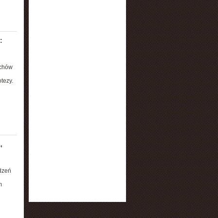
:
echów
tezy.
,
dzeń
m