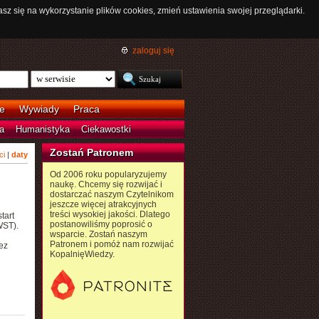
asz się na wykorzystanie plików cookies, zmień ustawienia swojej przeglądarki.
zaloguj się
e
Wywiady
Praca
a
Humanistyka
Ciekawostki
Zostań Patronem
ci
|
daty
Od 2006 roku popularyzujemy
naukę. Chcemy się rozwijać i
dostarczać naszym Czytelnikom
jeszcze więcej atrakcyjnych
treści wysokiej jakości. Dlatego
tart
postanowiliśmy poprosić o
WST).
wsparcie. Zostań naszym
Patronem i pomóż nam rozwijać
ez
KopalnięWiedzy.