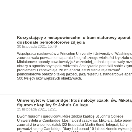
Korzystający z metapowierzchni ultraminiaturowy aparat 
doskonałe pełnokolorowe zdjęcia
30 listopada 2021, 15:49
Współpraca naukowców z Princeton University i University of Washingt
zaowocowała powstaniem aparatu fotograficznego wielkości kryształu so
Miniaturowe aparaty powstawały już wcześniej, jednak rejestrowały roz
obrazy o ograniczonym polu widzenia. Amerykanie poradzili sobie z tym
problemami i zapewniają, że ich aparat jest w stanie rejestrować
pełnokolorowe obrazy o takiej jakości, jaką rejestrują standardowe apar
500 tysięcy razy większych obiektywach.
Uniwersytet w Cambridge: ktoś nałożył czapki św. Mikoła
figurom z kaplicy St John's College
25 listopada 2021, 12:21
Dwóm figurom i gargulcowi, które zdobią kaplicę St John's College
Uniwersytetu w Cambridge, ktoś nałożył czapki św. Mikołaja. Jako pierw
zauważył je w poniedziałek (22 listopada) Martin Bond, fotograf, który
prowadzi stronę Cambridge Diary i od ponad 10 lat codziennie wykonuj