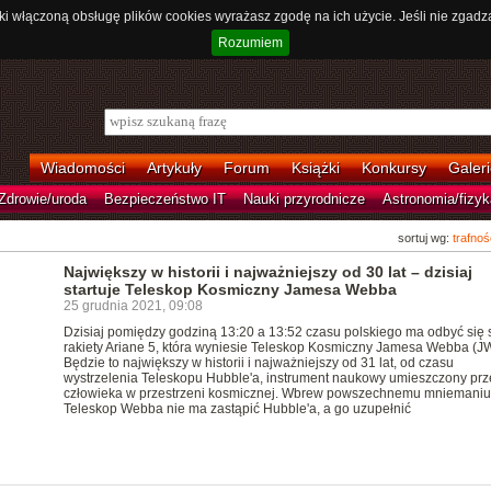
ki włączoną obsługę plików cookies wyrażasz zgodę na ich użycie. Jeśli nie zgadz
Rozumiem
Wiadomości
Artykuły
Forum
Książki
Konkursy
Galeri
Zdrowie/uroda
Bezpieczeństwo IT
Nauki przyrodnicze
Astronomia/fizyk
sortuj wg:
trafnoś
Największy w historii i najważniejszy od 30 lat – dzisiaj
startuje Teleskop Kosmiczny Jamesa Webba
25 grudnia 2021, 09:08
Dzisiaj pomiędzy godziną 13:20 a 13:52 czasu polskiego ma odbyć się s
rakiety Ariane 5, która wyniesie Teleskop Kosmiczny Jamesa Webba (J
Będzie to największy w historii i najważniejszy od 31 lat, od czasu
wystrzelenia Teleskopu Hubble'a, instrument naukowy umieszczony prz
człowieka w przestrzeni kosmicznej. Wbrew powszechnemu mniemaniu
Teleskop Webba nie ma zastąpić Hubble'a, a go uzupełnić