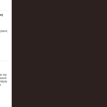
wę
tanii,
e się
dawne
amtędy
o