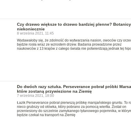
Czy drzewo większe to drzewo bardziej plenne? Botanicy
niekoniecznie
8 września 2021, 11:45
Wydawałoby się, że zdolność do wytwarzania nasion, owoców czy orz
będzie rosła wraz ze wzrostem drzew. Badania prowadzone przez
naukowców z 13 krajów z całego świata nie potwierdzają jednak tej hipo
Do dwóch razy sztuka. Perseverance pobrał próbki Marsa
które zostaną przywiezione na Ziemię
7 września 2021, 18:00
Łazik Perseverance pobrał pierwszą próbkę marsjańskiego gruntu. To r
nieco grubszy od ołówka, który pobrano za pomocą wiertła. Został on
przeniesiony do szczelnie zamykanego tytanowego pojemnika, w który
będzie czekał na transport na Ziemię