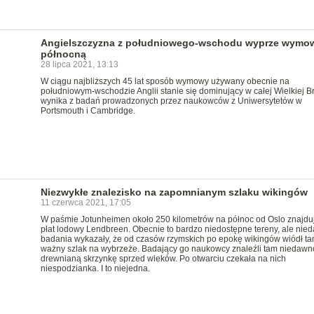
Angielszczyzna z południowego-wschodu wyprze wymo
północną
28 lipca 2021, 13:13
W ciągu najbliższych 45 lat sposób wymowy używany obecnie na
południowym-wschodzie Anglii stanie się dominujący w całej Wielkiej Bry
wynika z badań prowadzonych przez naukowców z Uniwersytetów w
Portsmouth i Cambridge.
Niezwykłe znalezisko na zapomnianym szlaku wikingów
11 czerwca 2021, 17:05
W paśmie Jotunheimen około 250 kilometrów na północ od Oslo znajduj
płat lodowy Lendbreen. Obecnie to bardzo niedostępne tereny, ale nie
badania wykazały, że od czasów rzymskich po epokę wikingów wiódł t
ważny szlak na wybrzeże. Badający go naukowcy znaleźli tam niedawn
drewnianą skrzynkę sprzed wieków. Po otwarciu czekała na nich
niespodzianka. I to niejedna.