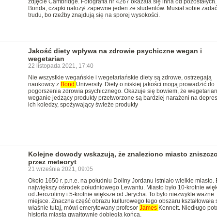
zdjęcie Cambridge. Fotografia nr 4267 okazała się inna od pozostałych
Bonda, czapki nałożył zapewne jeden ze studentów. Musiał sobie zada
trudu, bo rzeźby znajdują się na sporej wysokości.
Jakość diety wpływa na zdrowie psychiczne wegan i
wegetarian
22 listopada 2021, 17:40
Nie wszystkie wegańskie i wegetariańskie diety są zdrowe, ostrzegają
naukowcy z
Bond
University. Diety o niskiej jakości mogą prowadzić do
pogorszenia zdrowia psychicznego. Okazuje się bowiem, że wegetariani
weganie jedzący produkty przetworzone są bardziej narażeni na depresj
ich koledzy, spożywający świeże produkty
Kolejne dowody wskazują, że znaleziono miasto zniszcz
przez meteoryt
21 września 2021, 09:05
Około 1650 r. p.n.e. na południu Doliny Jordanu istniało wielkie miasto. 
największy ośrodek południowego Lewantu. Miasto było 10-krotnie wię
od Jerozolimy i 5-krotnie większe od Jerycha. To było niezwykle ważne
miejsce. Znaczna część obrazu kulturowego tego obszaru kształtowała 
właśnie tutaj, mówi emerytowany profesor
James
Kennett. Niedługo po
historia miasta gwałtownie dobiegła końca.