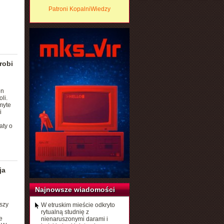
Patroni KopalniWiedzy
robi
on
li.
myte
i
aty o
ja
Najnowsze wiadomości
szy
W etruskim mieście odkryto
rytualną studnię z
e
nienaruszonymi darami i