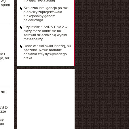
. Wg
ludzkimi szkieletami
ć sporo
Sztuczna inteligencja po raz
pierwszy zaprojektowała
funkcjonalny genom
bakteriofaga
Czy infekcja SARS-CoV-2 w
ciąży może odbić się na
zdrowiu dziecka? Są wyniki
metaanalizy
Dodo widział świat inaczej, niż
sądzono. Nowe badanie
e i
odsłania zmysły wymarłego
ę, niż
ptaka
one
Był to
ksze
się
tem