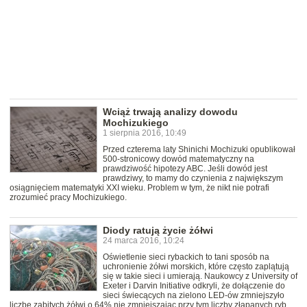
Wciąż trwają analizy dowodu
Mochizukiego
1 sierpnia 2016, 10:49
Przed czterema laty Shinichi Mochizuki opublikował
500-stronicowy dowód matematyczny na
prawdziwość hipotezy ABC. Jeśli dowód jest
prawdziwy, to mamy do czynienia z największym
osiągnięciem matematyki XXI wieku. Problem w tym, że nikt nie potrafi
zrozumieć pracy Mochizukiego.
Diody ratują życie żółwi
24 marca 2016, 10:24
Oświetlenie sieci rybackich to tani sposób na
uchronienie żółwi morskich, które często zaplątują
się w takie sieci i umierają. Naukowcy z University of
Exeter i Darvin Initiative odkryli, że dołączenie do
sieci świecących na zielono LED-ów zmniejszyło
liczbę zabitych żółwi o 64% nie zmniejszając przy tym liczby złapanych ryb.