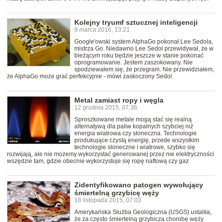
Kolejny tryumf sztucznej inteligencji
9 marca 2016, 13:21
Google'owski system AlphaGo pokonał Lee Sedola,
mistrza Go. Niedawno Lee Sedol przewidywał, że w
bieżącym roku będzie jeszcze w stanie pokonać
oprogramowanie. Jestem zaszokowany. Nie
spodziewałem się, że przegram. Nie przewidziałem,
że AlphaGo może grać perfekcyjnie - mówi zaskoczony Sedol.
Metal zamiast ropy i węgla
12 grudnia 2015, 07:36
Sproszkowane metale mogą stać się realną
alternatywą dla paliw kopalnych szybciej niż
energia wiatrowa czy słoneczna. Technologie
produkujące czystą energię, przede wszystkim
technologie słoneczne i wiatrowe, szybko się
rozwijają, ale nie możemy wykorzystać generowanej przez nie elektryczności
wszędzie tam, gdzie obecnie wykorzystuje się ropę naftową czy gaz
Zidentyfikowano patogen wywołujący
śmiertelną grzybicę węży
18 listopada 2015, 07:03
Amerykańska Służba Geologiczna (USGS) ustaliła,
że za często śmiertelną grzybiczą chorobę węży