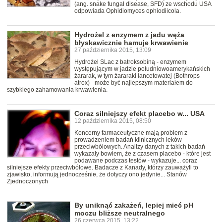
(ang. snake fungal disease, SFD) ze wschodu USA
odpowiada Ophidiomyces ophiodiicola.
Hydrożel z enzymem z jadu węża
błyskawicznie hamuje krwawienie
27 października 2015, 13:09
Hydrożel SLac z batroksobiną - enzymem
występującym w jadzie południowoamerykańskich
żararak, w tym żararaki lancetowatej (Bothrops
atrox) - może być najlepszym materiałem do
szybkiego zahamowania krwawienia.
Coraz silniejszy efekt placebo w... USA
12 października 2015, 08:50
Koncerny farmaceutyczne mają problem z
prowadzeniem badań klinicznych leków
przeciwbólowych. Analizy danych z takich badań
wykazały bowiem, że z czasem placebo - które jest
podawane podczas testów - wykazuje... coraz
silniejsze efekty przeciwbólowe. Badacze z Kanady, którzy zauważyli to
zjawisko, informują jednocześnie, że dotyczy ono jedynie... Stanów
Zjednoczonych
By uniknąć zakażeń, lepiej mieć pH
moczu bliższe neutralnego
26 czerwca 2015, 13:22