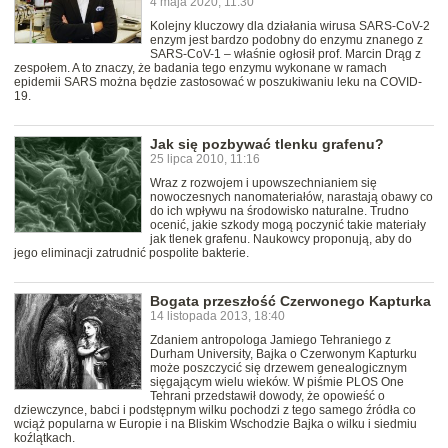
4 maja 2020, 11:30
Kolejny kluczowy dla działania wirusa SARS-CoV-2
enzym jest bardzo podobny do enzymu znanego z
SARS-CoV-1 – właśnie ogłosił prof. Marcin Drąg z
zespołem. A to znaczy, że badania tego enzymu wykonane w ramach
epidemii SARS można będzie zastosować w poszukiwaniu leku na COVID-
19.
Jak się pozbywać tlenku grafenu?
25 lipca 2010, 11:16
Wraz z rozwojem i upowszechnianiem się
nowoczesnych nanomateriałów, narastają obawy co
do ich wpływu na środowisko naturalne. Trudno
ocenić, jakie szkody mogą poczynić takie materiały
jak tlenek grafenu. Naukowcy proponują, aby do
jego eliminacji zatrudnić pospolite bakterie.
Bogata przeszłość Czerwonego Kapturka
14 listopada 2013, 18:40
Zdaniem antropologa Jamiego Tehraniego z
Durham University, Bajka o Czerwonym Kapturku
może poszczycić się drzewem genealogicznym
sięgającym wielu wieków. W piśmie PLOS One
Tehrani przedstawił dowody, że opowieść o
dziewczynce, babci i podstępnym wilku pochodzi z tego samego źródła co
wciąż popularna w Europie i na Bliskim Wschodzie Bajka o wilku i siedmiu
koźlątkach.