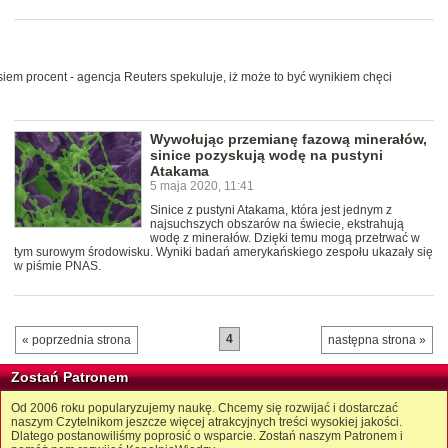
siem procent - agencja Reuters spekuluje, iż może to być wynikiem chęci
Wywołując przemianę fazową minerałów,
sinice pozyskują wodę na pustyni
Atakama
5 maja 2020, 11:41
Sinice z pustyni Atakama, która jest jednym z
najsuchszych obszarów na świecie, ekstrahują
wodę z minerałów. Dzięki temu mogą przetrwać w
tym surowym środowisku. Wyniki badań amerykańskiego zespołu ukazały się
w piśmie PNAS.
4
« poprzednia strona
następna strona »
Zostań Patronem
Od 2006 roku popularyzujemy naukę. Chcemy się rozwijać i dostarczać
naszym Czytelnikom jeszcze więcej atrakcyjnych treści wysokiej jakości.
Dlatego postanowiliśmy poprosić o wsparcie. Zostań naszym Patronem i