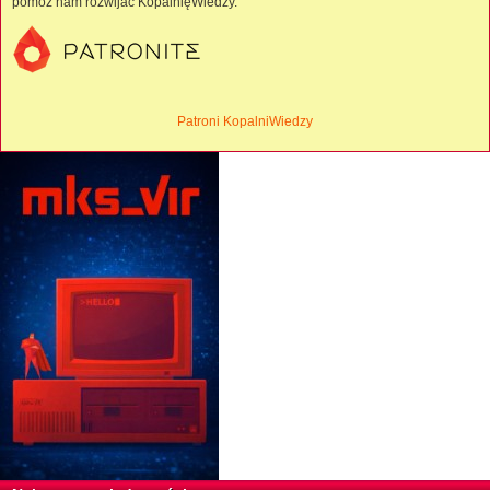
pomóż nam rozwijać KopalnięWiedzy.
Patroni KopalniWiedzy