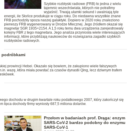
Szybkie rozbłyski radiowe (FRB) to jedna z wielu
tajemnic wszechświata, których nie potrafimy
wyjaśnić. Trwają ułamki sekund i uwalniają tyle
energii, ile Słońce produkuje w ciągu roku. Do niedawna wszystkie znane
FRB pochodziły spoza naszej galaktyki. Dopiero w 2020 roku znaleziono
pierwszy FRB wygenerowany w Drodze Mlecznej. Jego źródłem okazał się
magnetar SGR 1935+2154. A 1,5 roku temu dwa urządzenia zarejestrowały
kolejny FBR z tego magnetara. Jego analiza przyniosła wiele interesujących
informacji, które przybliżają naukowców do rozwiązania zagadki szybkich
rozbłysków radiowych.
e podróbkami
ej prowincji Hebei. Okazało się bowiem, że zakupiono wiele fałszywych
in. wazę, która miała powstać za czasów dynastii Qing, lecz dziwnym trafem
reskówek.
owego dochodu w drugim kwartale roku podatkowego 2007, który zakończył się
m lipca dochody firmy wyniosły 687,5 miliona dolarów.
Przełom w badaniach prof. Drąga: enzym
SARS-CoV-2 bardzo podobny do enzymu
SARS-CoV-1