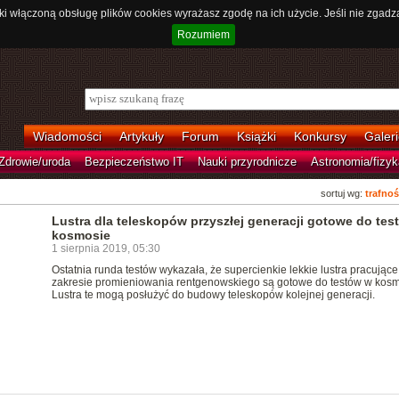
ki włączoną obsługę plików cookies wyrażasz zgodę na ich użycie. Jeśli nie zgadz
Rozumiem
Wiadomości
Artykuły
Forum
Książki
Konkursy
Galeri
Zdrowie/uroda
Bezpieczeństwo IT
Nauki przyrodnicze
Astronomia/fizyk
sortuj wg:
trafnoś
Lustra dla teleskopów przyszłej generacji gotowe do tes
kosmosie
1 sierpnia 2019, 05:30
Ostatnia runda testów wykazała, że supercienkie lekkie lustra pracujące
zakresie promieniowania rentgenowskiego są gotowe do testów w kosm
Lustra te mogą posłużyć do budowy teleskopów kolejnej generacji.