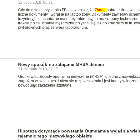
12 lipca 2018, 06:31
Gdy do dzieła przystąpiło FBI okazało się, że
Zhang
pobrał z firmowej si
liczne dokumenty i wgrał je na laptop żony. Dokumenty zawierały schem
inżynieryjne, techniczne materiały referencyjne oraz raporty techniczne
trakcie przesłuchania mężczyzna przyznał się też do kradzieży m.in. dw
płyt głównych oraz serwera laboratorium.
Nowy sposób na zabijanie MRSA tlenem
21 sierpnia 2018, 11:17
Gronkowiec złocisty oporny na metycylinę (MRSA) to jedno z największ
zagrożeń w szpitalach. Łatwo się rozprzestrzenia i jest trudny w leczeniu
powodując zakażenia szpitalne.
Hipoteza dotyczące powstania Oumuamua wyjaśnia wiel
tajemnic tego niezwykłego obiektu