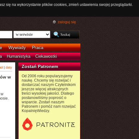
asz się na wykorzystanie plików cookies, zmień ustawienia swojej przeglądarki.
zaloguj się
e
Wywiady
Praca
a
Humanistyka
Ciekawostki
Zostań Patronem
ci
|
daty
Od 2006 roku popularyzujemy
tów w
naukę. Chcemy się rozwijać i
dostarczać naszym Czytelnikom
jeszcze więcej atrakcyjnych
treści wysokiej jakości. Dlatego
 w
postanowiliśmy poprosić o
osie.
wsparcie. Zostań naszym
Patronem i pomóż nam rozwijać
KopalnięWiedzy.