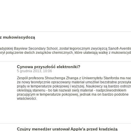
 z mukowiscydozą
adyjskiej Bayview Secondary School, został tegorocznym zwycięzcą Sanofi-Aventi
dkrył połączenie dwóch związków chemicznych, które ułatwiają walkę z mukowiscyd
Cynowa przyszłość elektroniki?
5 grudnia 2013, 10:06
Zespół profesora Shouchenga Zhanga z Uniwersytetu Stanforda ma nad
że nowy teoretycznie opracowany materiał umożliwi bezstratne przesył
prądu w temperaturze pokojowej i wyższej. Naukowcy są bardzo ostrożni
określają stanenu - bo tak nazwali swój materiał - nadprzewodnikiem
pracującym w temperaturze pokojowej, jednak ma on bardzo podobne
właściwości.
Czujny menedżer uratował Apple'a przed kradzieżą