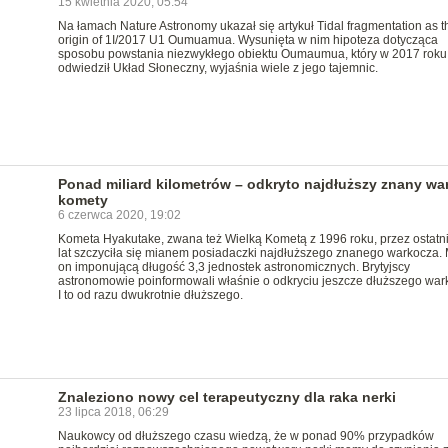
15 kwietnia 2020, 05:54
Na łamach Nature Astronomy ukazał się artykuł Tidal fragmentation as t
origin of 1I/2017 U1 Oumuamua. Wysunięta w nim hipoteza dotycząca
sposobu powstania niezwykłego obiektu Oumaumua, który w 2017 roku
odwiedził Układ Słoneczny, wyjaśnia wiele z jego tajemnic.
Ponad miliard kilometrów – odkryto najdłuższy znany wa
komety
6 czerwca 2020, 19:02
Kometa Hyakutake, zwana też Wielką Kometą z 1996 roku, przez ostatn
lat szczyciła się mianem posiadaczki najdłuższego znanego warkocza. 
on imponującą długość 3,3 jednostek astronomicznych. Brytyjscy
astronomowie poinformowali właśnie o odkryciu jeszcze dłuższego war
I to od razu dwukrotnie dłuższego.
Znaleziono nowy cel terapeutyczny dla raka nerki
23 lipca 2018, 06:29
Naukowcy od dłuższego czasu wiedzą, że w ponad 90% przypadków