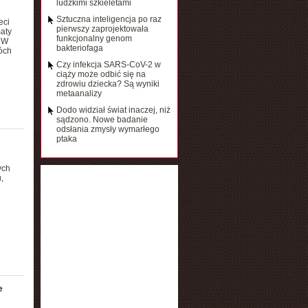
ludzkimi szkieletami
Sztuczna inteligencja po raz
eci
pierwszy zaprojektowała
aty
funkcjonalny genom
. W
bakteriofaga
óch
Czy infekcja SARS-CoV-2 w
ciąży może odbić się na
zdrowiu dziecka? Są wyniki
metaanalizy
Dodo widział świat inaczej, niż
sądzono. Nowe badanie
odsłania zmysły wymarłego
ptaka
ych
,
e