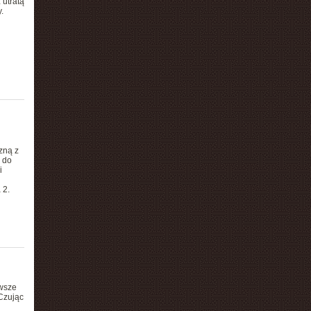
utratą
.
zną z
 do
i
 2.
owsze
Czując