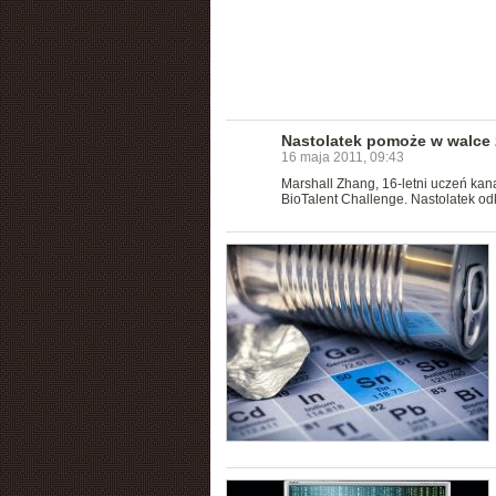
Nastolatek pomoże w walce
16 maja 2011, 09:43
Marshall Zhang, 16-letni uczeń kan
BioTalent Challenge. Nastolatek o