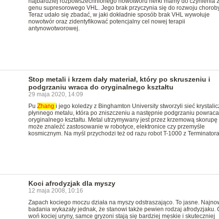
najbardziej rozpowszechnionego nowotworu nerki mamy do czynienia z 
genu supresorowego VHL. Jego brak przyczynia się do rozwoju choroby
Teraz udało się zbadać, w jaki dokładnie sposób brak VHL wywołuje
nowotwór oraz zidentyfikować potencjalny cel nowej terapii
antynowotworowej.
Stop metali i krzem dały materiał, który po skruszeniu i
podgrzaniu wraca do oryginalnego kształtu
29 maja 2020, 14:09
Pu
Zhang
i jego koledzy z Binghamton University stworzyli sieć krystalic
płynnego metalu, która po zniszczeniu a następnie podgrzaniu powraca
oryginalnego kształtu. Metal utrzymywany jest przez krzemową skorupę 
może znaleźć zastosowanie w robotyce, elektronice czy przemyśle
kosmicznym. Na myśl przychodzi też od razu robot T-1000 z Terminatora
Koci afrodyzjak dla myszy
12 maja 2008, 10:16
Zapach kociego moczu działa na myszy odstraszająco. To jasne. Najn
badania wykazały jednak, że stanowi także pewien rodzaj afrodyzjaku. 
woń kociej uryny, samce gryzoni stają się bardziej męskie i skuteczniej