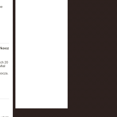
he
rkocz
ich 20
Miał
kocza.