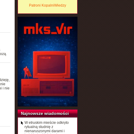
Patroni KopalniWiedzy
s
ozą.
zieję,
anie
 i nie
Najnowsze wiadomości
W etruskim mieście odkryto
rytualną studnię z
nienaruszonymi darami i