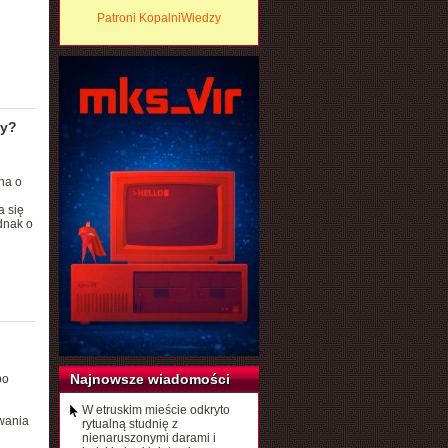
Patroni KopalniWiedzy
ny?
na o
a się
dnak o
Najnowsze wiadomości
po
W etruskim mieście odkryto
wania
rytualną studnię z
nienaruszonymi darami i