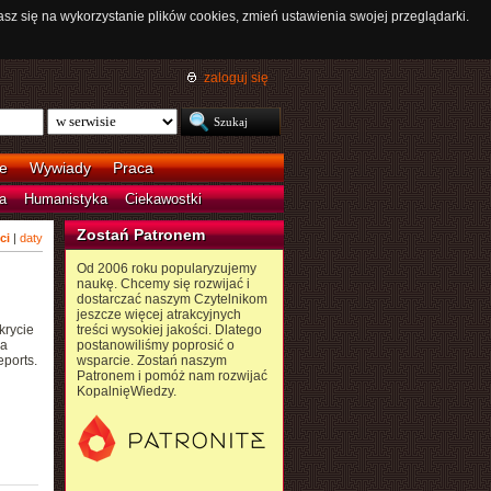
asz się na wykorzystanie plików cookies, zmień ustawienia swojej przeglądarki.
zaloguj się
e
Wywiady
Praca
a
Humanistyka
Ciekawostki
Zostań Patronem
ci
|
daty
Od 2006 roku popularyzujemy
naukę. Chcemy się rozwijać i
dostarczać naszym Czytelnikom
jeszcze więcej atrakcyjnych
krycie
treści wysokiej jakości. Dlatego
ia
postanowiliśmy poprosić o
eports.
wsparcie. Zostań naszym
Patronem i pomóż nam rozwijać
KopalnięWiedzy.