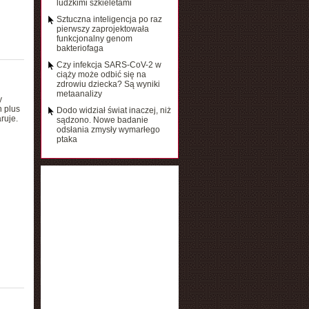
ludzkimi szkieletami
Sztuczna inteligencja po raz
pierwszy zaprojektowała
funkcjonalny genom
bakteriofaga
Czy infekcja SARS-CoV-2 w
ciąży może odbić się na
zdrowiu dziecka? Są wyniki
metaanalizy
y
 plus
Dodo widział świat inaczej, niż
ruje.
sądzono. Nowe badanie
odsłania zmysły wymarłego
ptaka