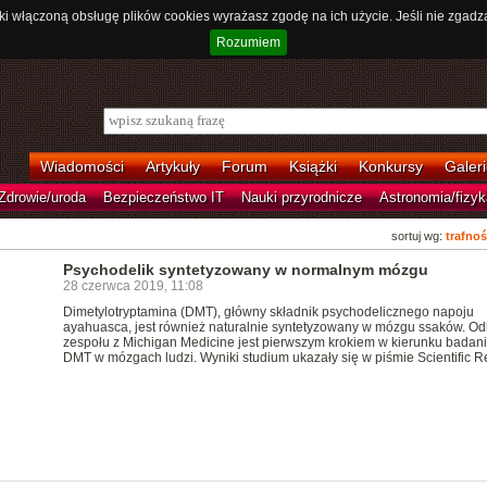
ki włączoną obsługę plików cookies wyrażasz zgodę na ich użycie. Jeśli nie zgadz
Rozumiem
Wiadomości
Artykuły
Forum
Książki
Konkursy
Galeri
Zdrowie/uroda
Bezpieczeństwo IT
Nauki przyrodnicze
Astronomia/fizyk
sortuj wg:
trafnoś
Psychodelik syntetyzowany w normalnym mózgu
28 czerwca 2019, 11:08
Dimetylotryptamina (DMT), główny składnik psychodelicznego napoju
ayahuasca, jest również naturalnie syntetyzowany w mózgu ssaków. Od
zespołu z Michigan Medicine jest pierwszym krokiem w kierunku badan
DMT w mózgach ludzi. Wyniki studium ukazały się w piśmie Scientific R