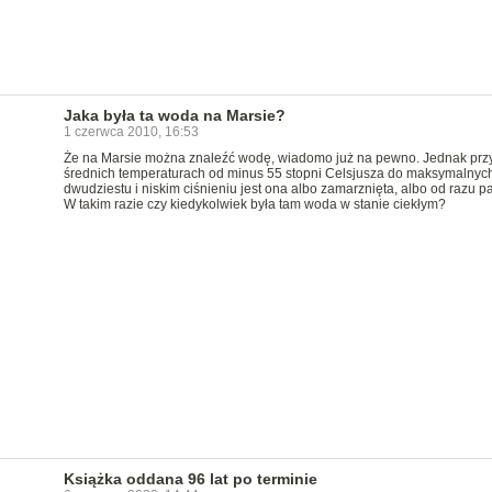
Jaka była ta woda na Marsie?
1 czerwca 2010, 16:53
Że na Marsie można znaleźć wodę, wiadomo już na pewno. Jednak prz
średnich temperaturach od minus 55 stopni Celsjusza do maksymalnych
dwudziestu i niskim ciśnieniu jest ona albo zamarznięta, albo od razu pa
W takim razie czy kiedykolwiek była tam woda w stanie ciekłym?
Książka oddana 96 lat po terminie