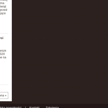
wina
Świąt
 przed
ające
ci
rwsze
 320
ne na
ona »
ityka prywatności
|
Kontakt
Szkolenia