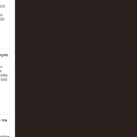
024,
ez
USD
nym.
lu
a
aikę.
. Gdy
e na
orebkę