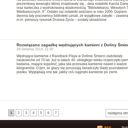
prezentową wewnątrz której znajdowały się... dwa notatniki Karola Dar
oraz karteczka z wydrukowaną wiadomością: "Bibliotekarzu. Wesołych 
Wielkanocnych. X". Ostatni raz notatniki widziano w roku 2000. Dopiero
dwoma laty pracownicy biblioteki uznali, że wyjątkowe zabytki – zawier
m.in. pierwszy rysunek Drzewa Życia – zostały ukradzione
Rozwiązano zagadkę wędrujących kamieni z Doliny Śmier
28 sierpnia 2014, 11:20
Wędrujące kamienie z Racetrack Playa w Dolinie Śmierci zadziwiały
naukowców od 70 lat. Już w latach 40. ubiegłego wieku rozpoczęto pie
badania, mające wyjaśnić, jaka siła przesuwa kamienie nawet o wadze
kilogramów. O tym, że głazy się poruszają świadczyły ślady pozostawio
piasku. Wyglądają one tak, jakby coś ciągnęło kamienie po ziemi.
1
2
3
4
5
6
7
…
następna str
Pol