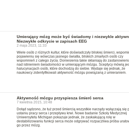
Umierający mózg może być świadomy i niezwykle aktyw
Niezwykłe odkrycie w zapisach EEG
2 maja 2023, 11:33
Wiele osób z różnych kultur, które doświadczyły bliskiej śmierci, wspomi
pojawieniu się wówczas jasnego światła, bliskich zmarłych osób czy
wspomnień z całego życia. Doniesienia takie skłaniają do zastanowieni
nad istnieniem świadomości w umierającym mózgu. Sceptycy mówią je
halucynacjach osób, które dochodzą do siebie. Wydaje się jednak, że
naukowcy zidentyfikowali aktywność mózgu powiązaną z umieraniem.
Aktywność mózgu przyspiesza śmierć serca
7 kwietnia 2015, 10:48
Dotąd sądzono, że tuż przed śmiercią wszystkie narządy wyłączają się 
ustaniu pracy serca i przepływu krwi. Nowe badanie Szkoły Medycznej
Uniwersytetu Michigan pokazuje jednak, że zaskakującą rolę w
destabilizowaniu funkcji serca może odgrywać rozpaczliwa próba urato
go przez mózg.