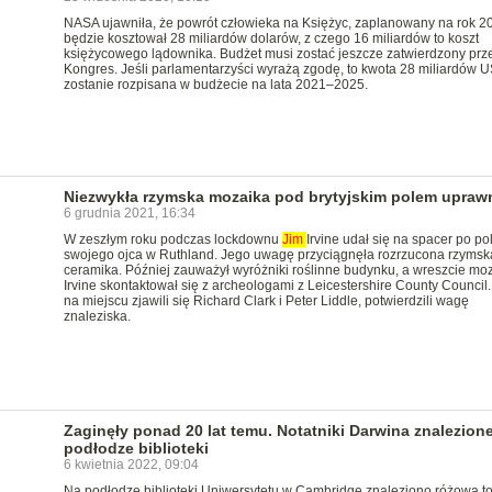
NASA ujawniła, że powrót człowieka na Księżyc, zaplanowany na rok 2
będzie kosztował 28 miliardów dolarów, z czego 16 miliardów to koszt
księżycowego lądownika. Budżet musi zostać jeszcze zatwierdzony prz
Kongres. Jeśli parlamentarzyści wyrażą zgodę, to kwota 28 miliardów 
zostanie rozpisana w budżecie na lata 2021–2025.
Niezwykła rzymska mozaika pod brytyjskim polem upraw
6 grudnia 2021, 16:34
W zeszłym roku podczas lockdownu
Jim
Irvine udał się na spacer po po
swojego ojca w Ruthland. Jego uwagę przyciągnęła rozrzucona rzymsk
ceramika. Później zauważył wyróżniki roślinne budynku, a wreszcie moz
Irvine skontaktował się z archeologami z Leicestershire County Council
na miejscu zjawili się Richard Clark i Peter Liddle, potwierdzili wagę
znaleziska.
Zaginęły ponad 20 lat temu. Notatniki Darwina znalezion
podłodze biblioteki
6 kwietnia 2022, 09:04
Na podłodze biblioteki Uniwersytetu w Cambridge znaleziono różową t