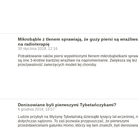
Mikrobąble z tlenem sprawiają, że guzy piersi są wrażliw
na radioterapię
30 stycznia 2018, 12:16
Potraktowanie raków piersi wypełnionymi tlenem mikrobąbelkami spraw
są one 3-krotnie bardziej wrażliwe na napromienianie. Zwiększa się też
przeżywalność zwierzęcych modeli tej choroby.
Denisowiane byli pierwszymi Tybetańczykami?
6 grudnia 2018, 18:57
Ludzie przybyli na Wyżynę Tybetańską dziesiątki tysięcy lat wcześniej, n
dotychczas sądzono. To zaś pozwala przypuszczać, że pierwszymi
przedstawicielami gatunku Homo, którzy się tam znaleźli, byli denisowia