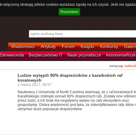
ki włączoną obsługę plików cookies wyrażasz zgodę na ich użycie. Jeśli nie zgadz
Rozumiem
Wiadomości
Artykuły
Forum
Książki
Konkursy
Galeri
Zdrowie/uroda
Bezpieczeństwo IT
Nauki przyrodnicze
Astronomia/fizyk
sortuj wg:
trafnoś
Ludzie wytępili 90% drapieżników z karaibskich raf
koralowych
2 marca 2017, 08:57
Naukowcy z University of North Carolina alarmują, że z raf koralowych 
Karaibskiego zniknęło ponad 90% drapieżnych ryb. Zostały one odłowi
przez ludzi, a ich brak ma negatywny wpływ na cały ekosystem oraz
gospodarkę. Dobra wiadomość jest taka, że zidentyfikowano rafy, które
utrzymać duże populacje drapieżników