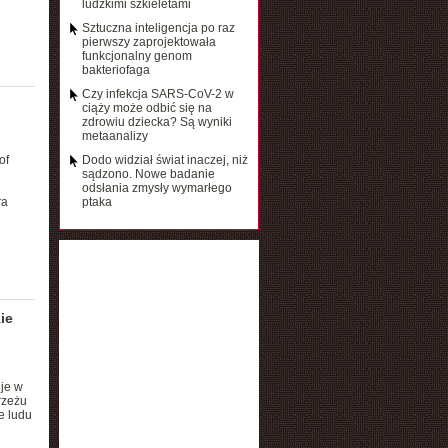
ludzkimi szkieletami
Sztuczna inteligencja po raz
pierwszy zaprojektowała
funkcjonalny genom
bakteriofaga
Czy infekcja SARS-CoV-2 w
ciąży może odbić się na
zdrowiu dziecka? Są wyniki
metaanalizy
of
Dodo widział świat inaczej, niż
sądzono. Nowe badanie
odsłania zmysły wymarłego
ra
ptaka
ie
je w
rzeżu
e ludu