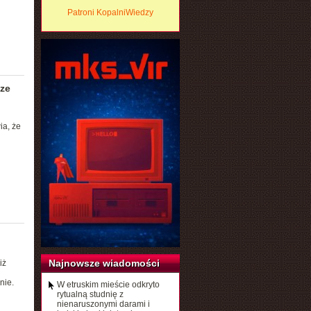
Patroni KopalniWiedzy
sze
ia, że
Najnowsze wiadomości
iż
nie.
W etruskim mieście odkryto
rytualną studnię z
nienaruszonymi darami i