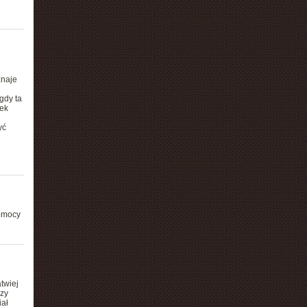
znaje
gdy ta
dek
yć
pomocy
twiej
czy
iał