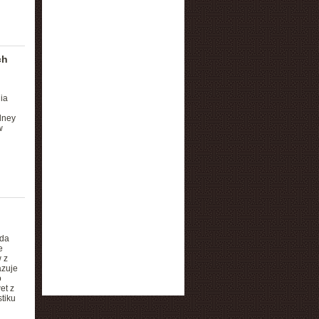
ch
ia
dney
w
oda
e
 z
azuje
o
et z
tiku