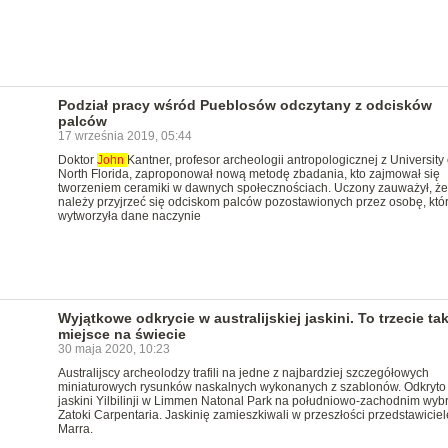
Podział pracy wśród Pueblosów odczytany z odcisków
palców
17 września 2019, 05:44
Doktor
John
Kantner, profesor archeologii antropologicznej z University 
North Florida, zaproponował nową metodę zbadania, kto zajmował się
tworzeniem ceramiki w dawnych społecznościach. Uczony zauważył, że
należy przyjrzeć się odciskom palców pozostawionych przez osobę, któ
wytworzyła dane naczynie
Wyjątkowe odkrycie w australijskiej jaskini. To trzecie tak
miejsce na świecie
30 maja 2020, 10:23
Australijscy archeolodzy trafili na jedne z najbardziej szczegółowych
miniaturowych rysunków naskalnych wykonanych z szablonów. Odkryto 
jaskini Yilbilinji w Limmen Natonal Park na południowo-zachodnim wyb
Zatoki Carpentaria. Jaskinię zamieszkiwali w przeszłości przedstawiciel
Marra.