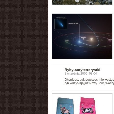
Ryby-antyterrorystki
8 września 2006, 08:04
Okoniopstrągi, powszechnie występ
ryb korzystają już Nowy Jork, Wasz