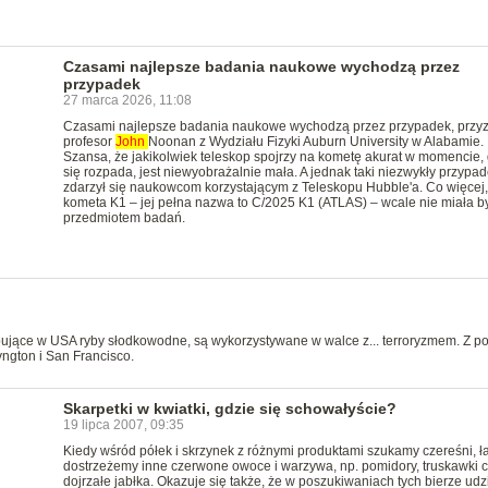
Czasami najlepsze badania naukowe wychodzą przez
przypadek
27 marca 2026, 11:08
Czasami najlepsze badania naukowe wychodzą przez przypadek, przy
profesor
John
Noonan z Wydziału Fizyki Auburn University w Alabamie.
Szansa, że jakikolwiek teleskop spojrzy na kometę akurat w momencie, 
się rozpada, jest niewyobrażalnie mała. A jednak taki niezwykły przypa
zdarzył się naukowcom korzystającym z Teleskopu Hubble'a. Co więcej,
kometa K1 – jej pełna nazwa to C/2025 K1 (ATLAS) – wcale nie miała b
przedmiotem badań.
ujące w USA ryby słodkowodne, są wykorzystywane w walce z... terroryzmem. Z 
yngton i San Francisco.
Skarpetki w kwiatki, gdzie się schowałyście?
19 lipca 2007, 09:35
Kiedy wśród półek i skrzynek z różnymi produktami szukamy czereśni, ła
dostrzeżemy inne czerwone owoce i warzywa, np. pomidory, truskawki 
dojrzałe jabłka. Okazuje się także, że w poszukiwaniach tych bierze udz