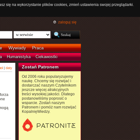
asz się na wykorzystanie plików cookies, zmień ustawienia swojej przeglądarki.
zaloguj się
e
Wywiady
Praca
a
Humanistyka
Ciekawostki
Zostań Patronem
ci
|
daty
Od 2006 roku popularyzujemy
naukę. Chcemy się rozwijać i
dostarczać naszym Czytelnikom
jeszcze więcej atrakcyjnych
treści wysokiej jakości. Dlatego
Morza
postanowiliśmy poprosić o
one
wsparcie. Zostań naszym
Patronem i pomóż nam rozwijać
 mogą
KopalnięWiedzy.