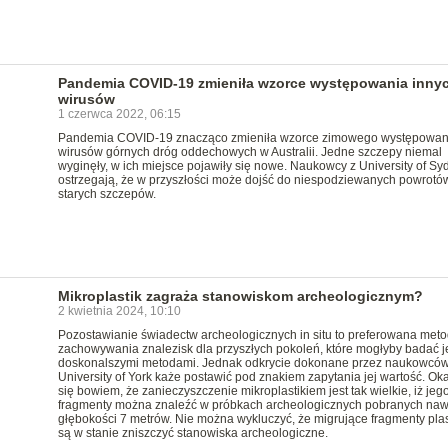
Pandemia COVID-19 zmieniła wzorce występowania inny
wirusów
1 czerwca 2022, 06:15
Pandemia COVID-19 znacząco zmieniła wzorce zimowego występowan
wirusów górnych dróg oddechowych w Australii. Jedne szczepy niemal
wyginęły, w ich miejsce pojawiły się nowe. Naukowcy z University of Sy
ostrzegają, że w przyszłości może dojść do niespodziewanych powrotó
starych szczepów.
Mikroplastik zagraża stanowiskom archeologicznym?
2 kwietnia 2024, 10:10
Pozostawianie świadectw archeologicznych in situ to preferowana met
zachowywania znalezisk dla przyszłych pokoleń, które mogłyby badać j
doskonalszymi metodami. Jednak odkrycie dokonane przez naukowców
University of York każe postawić pod znakiem zapytania jej wartość. Ok
się bowiem, że zanieczyszczenie mikroplastikiem jest tak wielkie, iż jeg
fragmenty można znaleźć w próbkach archeologicznych pobranych naw
głębokości 7 metrów. Nie można wykluczyć, że migrujące fragmenty plas
są w stanie zniszczyć stanowiska archeologiczne.