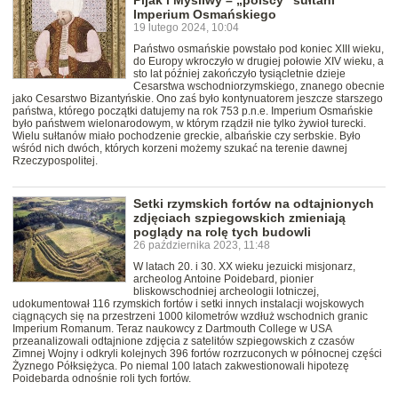
Pijak i Myśliwy – „polscy” sułtani
Imperium Osmańskiego
19 lutego 2024, 10:04
Państwo osmańskie powstało pod koniec XIII wieku,
do Europy wkroczyło w drugiej połowie XIV wieku, a
sto lat później zakończyło tysiącletnie dzieje
Cesarstwa wschodniorzymskiego, znanego obecnie
jako Cesarstwo Bizantyńskie. Ono zaś było kontynuatorem jeszcze starszego
państwa, którego początki datujemy na rok 753 p.n.e. Imperium Osmańskie
było państwem wielonarodowym, w którym rządził nie tylko żywioł turecki.
Wielu sułtanów miało pochodzenie greckie, albańskie czy serbskie. Było
wśród nich dwóch, których korzeni możemy szukać na terenie dawnej
Rzeczypospolitej.
Setki rzymskich fortów na odtajnionych
zdjęciach szpiegowskich zmieniają
poglądy na rolę tych budowli
26 października 2023, 11:48
W latach 20. i 30. XX wieku jezuicki misjonarz,
archeolog Antoine Poidebard, pionier
bliskowschodniej archeologii lotniczej,
udokumentował 116 rzymskich fortów i setki innych instalacji wojskowych
ciągnących się na przestrzeni 1000 kilometrów wzdłuż wschodnich granic
Imperium Romanum. Teraz naukowcy z Dartmouth College w USA
przeanalizowali odtajnione zdjęcia z satelitów szpiegowskich z czasów
Zimnej Wojny i odkryli kolejnych 396 fortów rozrzuconych w północnej części
Żyznego Półksiężyca. Po niemal 100 latach zakwestionowali hipotezę
Poidebarda odnośnie roli tych fortów.