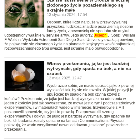
Szanse na istnienie w Drodze Mlecznej
złożonego życia pozaziemskiego są
skrajnie małe
13 stycznia 2026, 17:54
Osobom, które liczą na to, że w przewidywalnej
przyszłości ludzkość znajdzie poza Ziemią złożone
formy życia, z pewnością nie spodoba się artykuł
udostępniony właśnie w servisie arXiv. Jego autorzy,
Joseph
J. Soliz i William
F. Welsh z Wydziału Astronomii San Diego State University uważają bowiem,
że pojawienie się złożonego życia na planetach krążących wokół najbardziej
rozpowszechnionego typu gwiazd, jest skrajnie mało prawdopodobne.
Wbrew przekonaniu, jajko jest bardziej
wytrzymałe, gdy spada na bok, a nie na
czubek
12 maja 2025, 12:47
Wyobraźcie sobie, że macie upuścić jajko z pewnej
wysokości tak, by się nie rozbiło. W jakiej pozycji je
upuścicie: by spadło na bok czy na któryś z
końców? Przekonanie, że jajko jest bardziej wytrzymałe na uderzenia w
jeden z końców jest tak powszechne, że mowa jest o tym i podczas szkolnych
eksperymentów, i w materiałach wideo w internecie. Inżynierowie z MIT
postanowili sprawdzić, czy jest to prawdą. Przeprowadzili szereg
eksperymentów i odkryli, że jajko jest bardziej wytrzymałe, gdy upadnie na
bok. Ich badania zostały opisane na łamach Communications Physics i
pokazują, że warto weryfikować nawet od dawna „ustalone” powszechne
przekonania.