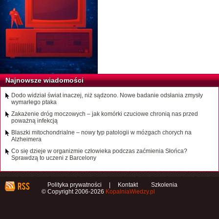
Najnowsze wiadomości
Dodo widział świat inaczej, niż sądzono. Nowe badanie odsłania zmysły
wymarłego ptaka
Zakażenie dróg moczowych – jak komórki czuciowe chronią nas przed
poważną infekcją
Blaszki mitochondrialne – nowy typ patologii w mózgach chorych na
Alzheimera
Co się dzieje w organizmie człowieka podczas zaćmienia Słońca?
Sprawdzą to uczeni z Barcelony
Polityka prywatności
|
Kontakt
Szkolenia
© Copyright 2006-2026
KopalniaWiedzy.pl