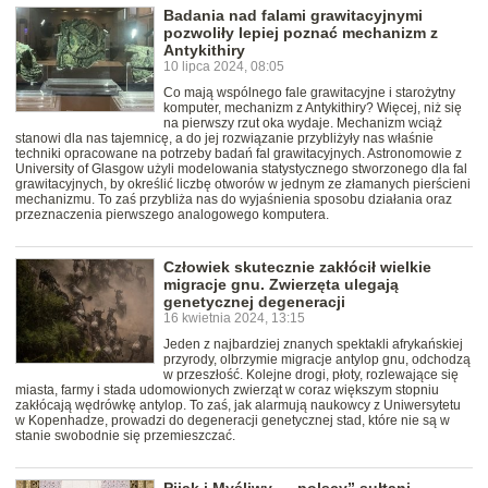
Badania nad falami grawitacyjnymi
pozwoliły lepiej poznać mechanizm z
Antykithiry
10 lipca 2024, 08:05
Co mają wspólnego fale grawitacyjne i starożytny
komputer, mechanizm z Antykithiry? Więcej, niż się
na pierwszy rzut oka wydaje. Mechanizm wciąż
stanowi dla nas tajemnicę, a do jej rozwiązanie przybliżyły nas właśnie
techniki opracowane na potrzeby badań fal grawitacyjnych. Astronomowie z
University of Glasgow użyli modelowania statystycznego stworzonego dla fal
grawitacyjnych, by określić liczbę otworów w jednym ze złamanych pierścieni
mechanizmu. To zaś przybliża nas do wyjaśnienia sposobu działania oraz
przeznaczenia pierwszego analogowego komputera.
Człowiek skutecznie zakłócił wielkie
migracje gnu. Zwierzęta ulegają
genetycznej degeneracji
16 kwietnia 2024, 13:15
Jeden z najbardziej znanych spektakli afrykańskiej
przyrody, olbrzymie migracje antylop gnu, odchodzą
w przeszłość. Kolejne drogi, płoty, rozlewające się
miasta, farmy i stada udomowionych zwierząt w coraz większym stopniu
zakłócają wędrówkę antylop. To zaś, jak alarmują naukowcy z Uniwersytetu
w Kopenhadze, prowadzi do degeneracji genetycznej stad, które nie są w
stanie swobodnie się przemieszczać.