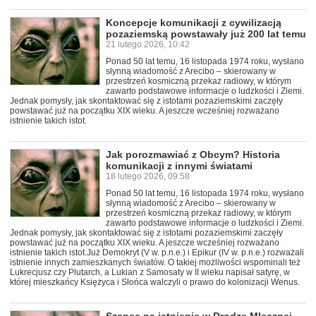
Koncepcje komunikacji z cywilizacją
pozaziemską powstawały już 200 lat temu
21 lutego 2026, 10:42
Ponad 50 lat temu, 16 listopada 1974 roku, wysłano
słynną wiadomość z Arecibo – skierowany w
przestrzeń kosmiczną przekaz radiowy, w którym
zawarto podstawowe informacje o ludzkości i Ziemi.
Jednak pomysły, jak skontaktować się z istotami pozaziemskimi zaczęły
powstawać już na początku XIX wieku. A jeszcze wcześniej rozważano
istnienie takich istot.
Jak porozmawiać z Obcym? Historia
komunikacji z innymi światami
18 lutego 2026, 09:58
Ponad 50 lat temu, 16 listopada 1974 roku, wysłano
słynną wiadomość z Arecibo – skierowany w
przestrzeń kosmiczną przekaz radiowy, w którym
zawarto podstawowe informacje o ludzkości i Ziemi.
Jednak pomysły, jak skontaktować się z istotami pozaziemskimi zaczęły
powstawać już na początku XIX wieku. A jeszcze wcześniej rozważano
istnienie takich istot.Już Demokryt (V w. p.n.e.) i Epikur (IV w. p.n.e.) rozważali
istnienie innych zamieszkanych światów. O takiej możliwości wspominali też
Lukrecjusz czy Plutarch, a Lukian z Samosaty w II wieku napisał satyrę, w
której mieszkańcy Księżyca i Słońca walczyli o prawo do kolonizacji Wenus.