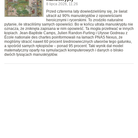
8 lipca 2026, 11:26
Przed czterema laty dowiedzieliśmy się, że świat
utracił aż 90% manuskryptów z opowieściami
heroicznymi i rycerskimi. To zrodziło naturalne
pytanie, ile straciliśmy samych opowieści. Bo w końcu utrata manuskryptu nie
oznacza, że zniknęła zapisana w nim opowieść. Ta mogła przetrwać w innych
kopiach. Jean-Baptiste Camps, Julien Randon-Furling i Ulysse Godreau z
École nationale des chartes poinformowali na łamach PNAS Nexus, że
mogliśmy stracić nawet 60 procent średniowiecznych utworów tego gatunku,
a spośród samych rękopisów – ponad 95 procent. Taki wynik dał model
matematyczny oparty na symulacjach komputerowych i danych o blisko
dwóch tysiącach manuskryptów.