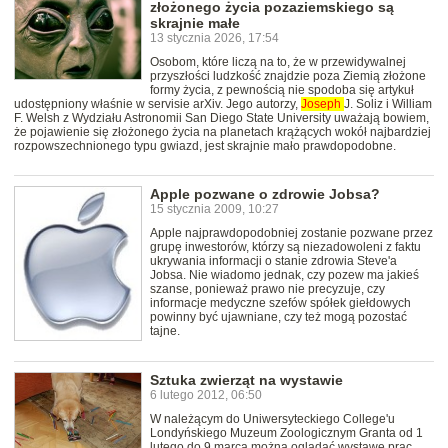
złożonego życia pozaziemskiego są
skrajnie małe
13 stycznia 2026, 17:54
Osobom, które liczą na to, że w przewidywalnej
przyszłości ludzkość znajdzie poza Ziemią złożone
formy życia, z pewnością nie spodoba się artykuł
udostępniony właśnie w servisie arXiv. Jego autorzy,
Joseph
J. Soliz i William
F. Welsh z Wydziału Astronomii San Diego State University uważają bowiem,
że pojawienie się złożonego życia na planetach krążących wokół najbardziej
rozpowszechnionego typu gwiazd, jest skrajnie mało prawdopodobne.
Apple pozwane o zdrowie Jobsa?
15 stycznia 2009, 10:27
Apple najprawdopodobniej zostanie pozwane przez
grupę inwestorów, którzy są niezadowoleni z faktu
ukrywania informacji o stanie zdrowia Steve'a
Jobsa. Nie wiadomo jednak, czy pozew ma jakieś
szanse, ponieważ prawo nie precyzuje, czy
informacje medyczne szefów spółek giełdowych
powinny być ujawniane, czy też mogą pozostać
tajne.
Sztuka zwierząt na wystawie
6 lutego 2012, 06:50
W należącym do Uniwersyteckiego College'u
Londyńskiego Muzeum Zoologicznym Granta od 1
lutego do 9 marca można oglądać wystawę prac