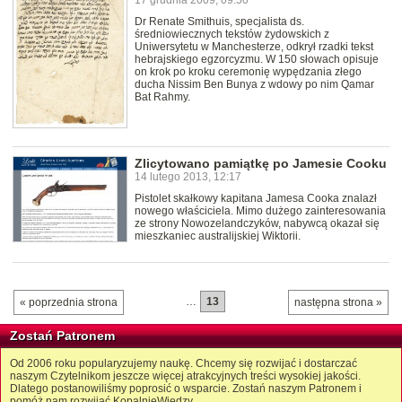
17 grudnia 2009, 09:50
Dr Renate Smithuis, specjalista ds.
średniowiecznych tekstów żydowskich z
Uniwersytetu w Manchesterze, odkrył rzadki tekst
hebrajskiego egzorcyzmu. W 150 słowach opisuje
on krok po kroku ceremonię wypędzania złego
ducha Nissim Ben Bunya z wdowy po nim Qamar
Bat Rahmy.
Zlicytowano pamiątkę po Jamesie Cooku
14 lutego 2013, 12:17
Pistolet skałkowy kapitana Jamesa Cooka znalazł
nowego właściciela. Mimo dużego zainteresowania
ze strony Nowozelandczyków, nabywcą okazał się
mieszkaniec australijskiej Wiktorii.
…
13
« poprzednia strona
następna strona »
Zostań Patronem
Od 2006 roku popularyzujemy naukę. Chcemy się rozwijać i dostarczać
naszym Czytelnikom jeszcze więcej atrakcyjnych treści wysokiej jakości.
Dlatego postanowiliśmy poprosić o wsparcie. Zostań naszym Patronem i
pomóż nam rozwijać KopalnięWiedzy.