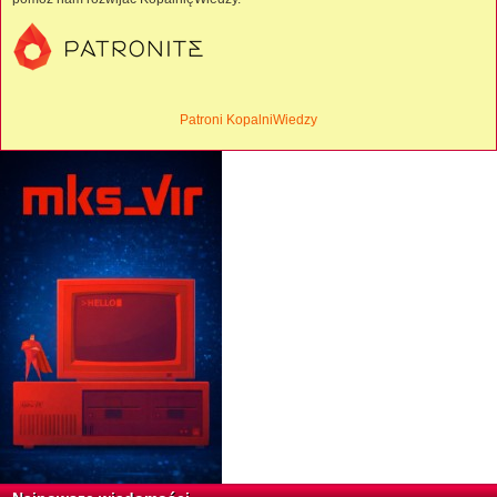
Patroni KopalniWiedzy