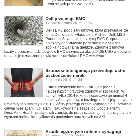
stworzonych przez zwierzęta.
Dell przejmuje EMC
12 października 2015, 12:54
Dell i EMC podpisały umowę, która przewiduje, że
firma Dell oraz jej właściciele Michael Dell, MSD
Partners i Silver Lake, przejmą EMC Corporation, a
należący doń VMware pozostanie niezależną
spółką notowaną na giełdzie. Zgodnie z umową
każdy z obecnych udziałowców EMC otrzyma za akcję 24,05 USD w gotówce
oraz akcje oznaczone powiązane z udziałami EMC w VMware
Sztuczna inteligencja przewiduje ostre
uszkodzenie nerek
2 sierpnia 2019, 11:34
Ostre uszkodzenie nerek (AKI) jest jedną z
najczęstszych przyczyn zgonów w szpitalach. W
samym tylko 2014 roku doświadczyło go niemal 4
miliony Amerykanów, a każdego roku z jego powodu
umierają setki tysięcy ludzi. Ci, którzy przeżyją często wymagają dializowania
całymi miesiącami lub latami. Naukowcy z należącej do Google'a firmy
DeepMind Health, postanowili zaprząc do pracy sztuczną inteligencję, by ta z
wyprzedzeniem identyfikowała pacjentów narażonych na AKI.
Rzadki egzorcyzm rodem z synagogi