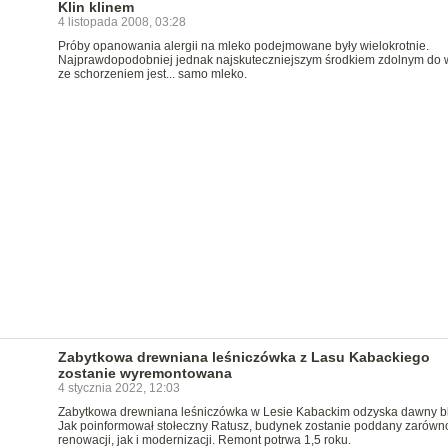
Klin klinem
4 listopada 2008, 03:28
Próby opanowania alergii na mleko podejmowane były wielokrotnie.
Najprawdopodobniej jednak najskuteczniejszym środkiem zdolnym do w
ze schorzeniem jest... samo mleko.
Zabytkowa drewniana leśniczówka z Lasu Kabackiego
zostanie wyremontowana
4 stycznia 2022, 12:03
Zabytkowa drewniana leśniczówka w Lesie Kabackim odzyska dawny bl
Jak poinformował stołeczny Ratusz, budynek zostanie poddany zarówn
renowacji, jak i modernizacji. Remont potrwa 1,5 roku.