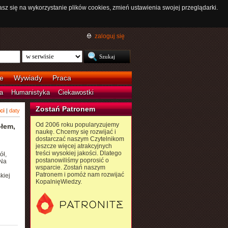
asz się na wykorzystanie plików cookies, zmień ustawienia swojej przeglądarki.
zaloguj się
e
Wywiady
Praca
a
Humanistyka
Ciekawostki
Zostań Patronem
ci
|
daty
Od 2006 roku popularyzujemy
ołem,
naukę. Chcemy się rozwijać i
dostarczać naszym Czytelnikom
jeszcze więcej atrakcyjnych
treści wysokiej jakości. Dlatego
ół,
postanowiliśmy poprosić o
 Na
wsparcie. Zostań naszym
Patronem i pomóż nam rozwijać
kiej
KopalnięWiedzy.