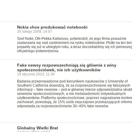
Nokia chce produkować notebooki
26 lutego 2009, 14:07
Szef Nokii, Olli-Pekka Kallasvuo, potwierdził, że jego firma poważnie
zastanawia się nad zaistnieniem na rynku notebooków. Plotki na ten te
pojawiły się już w ubiegłym roku, a teraz doczekaliśmy się ich pierwsze
oficjalnego potwierdzenia.
Fake newsy rozpowszechniają się głównie z winy
społecznościówek, nie ich użytkowników
19 stycznia 2023, 11:30
Badania przeprowadzone pod kierunkiem naukowców z University of
Southern California dowodzą, że za rozpowszechnianie się fałszywych
informacji – fake newsów – jest w głównej mierze odpowiedzialna strukt
serwisów społecznościowych, a nie nieświadomość indywidualnych
użytkowników. Platformy społecznościowe, poprzez nagradzanie konkr
zachowań, powodują, że 15% osób zwyczajowo przekazujących inform
odpowiada za rozpowszechnianie 30–40% fake newsów.
Globalny Wielki Brat