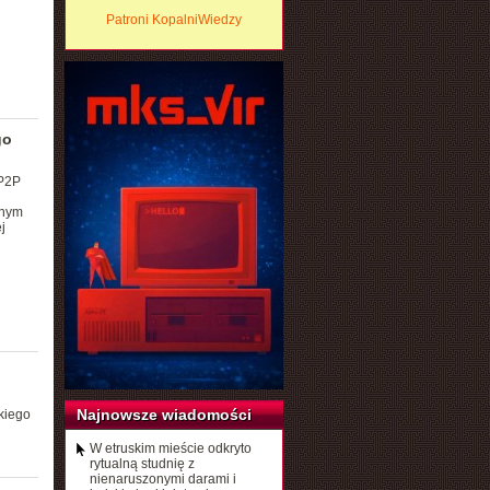
Patroni KopalniWiedzy
go
 P2P
nnym
j
Najnowsze wiadomości
skiego
W etruskim mieście odkryto
rytualną studnię z
nienaruszonymi darami i