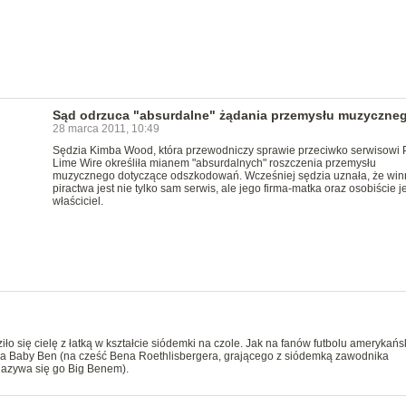
Sąd odrzuca "absurdalne" żądania przemysłu muzyczne
28 marca 2011, 10:49
Sędzia Kimba Wood, która przewodniczy sprawie przeciwko serwisowi
Lime Wire określiła mianem "absurdalnych" roszczenia przemysłu
muzycznego dotyczące odszkodowań. Wcześniej sędzia uznała, że wi
piractwa jest nie tylko sam serwis, ale jego firma-matka oraz osobiście je
właściciel.
iło się cielę z łatką w kształcie siódemki na czole. Jak na fanów futbolu amerykań
zka Baby Ben (na cześć Bena Roethlisbergera, grającego z siódemką zawodnika
 nazywa się go Big Benem).