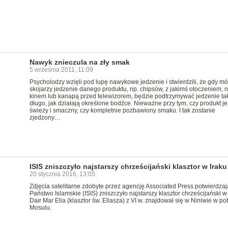
Nawyk znieczula na zły smak
5 września 2011, 11:09
Psycholodzy wzięli pod lupę nawykowe jedzenie i stwierdzili, że gdy m
skojarzy jedzenie danego produktu, np. chipsów, z jakimś otoczeniem, n
kinem lub kanapą przed telewizorem, będzie podtrzymywać jedzenie ta
długo, jak działają określone bodźce. Nieważne przy tym, czy produkt je
świeży i smaczny, czy kompletnie pozbawiony smaku. I tak zostanie
zjedzony…
ISIS zniszczyło najstarszy chrześcijański klasztor w Iraku
20 stycznia 2016, 13:05
Zdjęcia satelitarne zdobyte przez agencję Associated Press potwierdzaj
Państwo Islamskie (ISIS) zniszczyło najstarszy klasztor chrześcijański w 
Dair Mar Elia (klasztor św. Eliasza) z VI w. znajdował się w Niniwie w po
Mosulu.