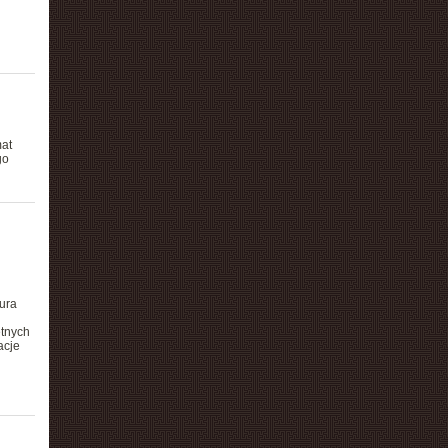
mat
go
ura
etnych
acje