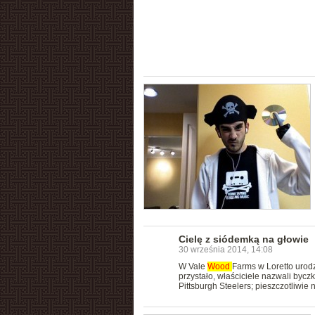
Cielę z siódemką na głowie
30 września 2014, 14:08
W Vale
Wood
Farms w Loretto urodz
przystało, właściciele nazwali byc
Pittsburgh Steelers; pieszczotliwie