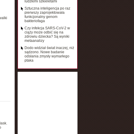
ludzkimi szkieletami
Sztuczna inteligencja po raz
pierwszy zaprojektowała
funkcjonalny genom
alki
bakteriofaga
Czy infekcja SARS-CoV-2 w
ciąży może odbić się na
zdrowiu dziecka? Są wyniki
metaanalizy
Dodo widział świat inaczej, niż
sądzono. Nowe badanie
odsłania zmysły wymarłego
ptaka
ask.
o