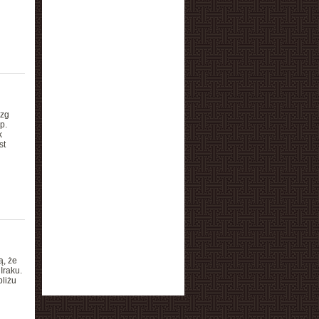
ózg
p.
k
st
ą, że
Iraku.
bliżu