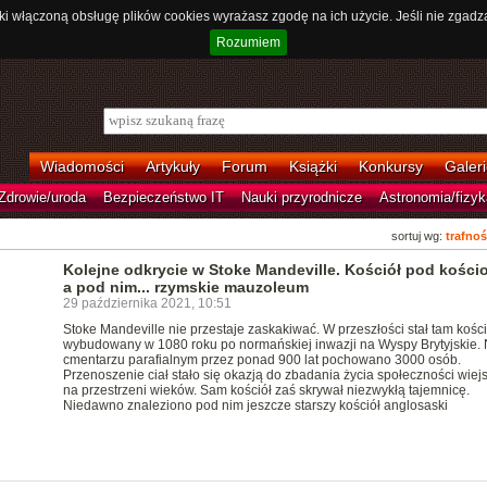
ki włączoną obsługę plików cookies wyrażasz zgodę na ich użycie. Jeśli nie zgadz
Rozumiem
Wiadomości
Artykuły
Forum
Książki
Konkursy
Galeri
Zdrowie/uroda
Bezpieczeństwo IT
Nauki przyrodnicze
Astronomia/fizyk
sortuj wg:
trafnoś
Kolejne odkrycie w Stoke Mandeville. Kościół pod kości
a pod nim... rzymskie mauzoleum
29 października 2021, 10:51
Stoke Mandeville nie przestaje zaskakiwać. W przeszłości stał tam kości
wybudowany w 1080 roku po normańskiej inwazji na Wyspy Brytyjskie.
cmentarzu parafialnym przez ponad 900 lat pochowano 3000 osób.
Przenoszenie ciał stało się okazją do zbadania życia społeczności wiejs
na przestrzeni wieków. Sam kościół zaś skrywał niezwykłą tajemnicę.
Niedawno znaleziono pod nim jeszcze starszy kościół anglosaski