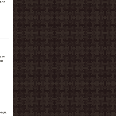
tion
ie w
he
ózgu.