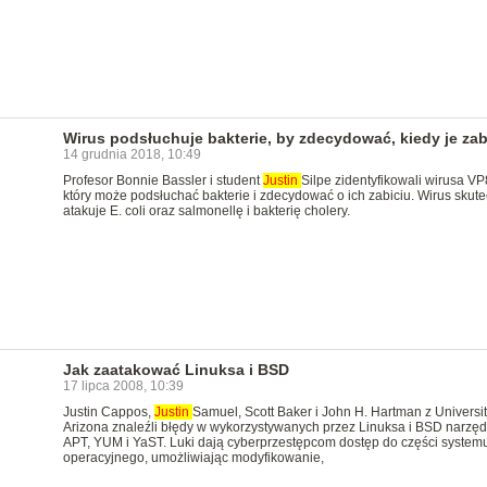
Wirus podsłuchuje bakterie, by zdecydować, kiedy je zab
14 grudnia 2018, 10:49
Profesor Bonnie Bassler i student
Justin
Silpe zidentyfikowali wirusa VP
który może podsłuchać bakterie i zdecydować o ich zabiciu. Wirus skute
atakuje E. coli oraz salmonellę i bakterię cholery.
Jak zaatakować Linuksa i BSD
17 lipca 2008, 10:39
Justin Cappos,
Justin
Samuel, Scott Baker i John H. Hartman z Universit
Arizona znaleźli błędy w wykorzystywanych przez Linuksa i BSD narzęd
APT, YUM i YaST. Luki dają cyberprzestępcom dostęp do części system
operacyjnego, umożliwiając modyfikowanie,