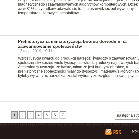
Zespół Seana Mackeya stosował połączenie funkcjonalnego rezonansu
magnetycznego i zaawansowanych algorytmów komputerowych. Dzięki
aż w 81% przypadków udawało się trafnie przewidzieć ból wywołany
temperaturą u zdrowych ochotników.
Prehistoryczna miniaturyzacja kwarcu dowodem na
zaawansowanie społeczeństw
13 maja 2019, 10:11
Wzrost użycia kwarcu do produkcji narzędzi świadczy o zaawansowani
społeczeństw sprzed wielu tysięcy lat, twierdzą autorzy najnowszych ba
Archeolodzy uważają, że kwarc, mimo że jest trudny w obróbce, a
prehistoryczne społeczności miały do dyspozycji materiały, z których łat
byłoby wytwarzać narzędzia, został wybrany ze względu na swoją symbo
1
2
3
4
5
6
7
następna str
Pol