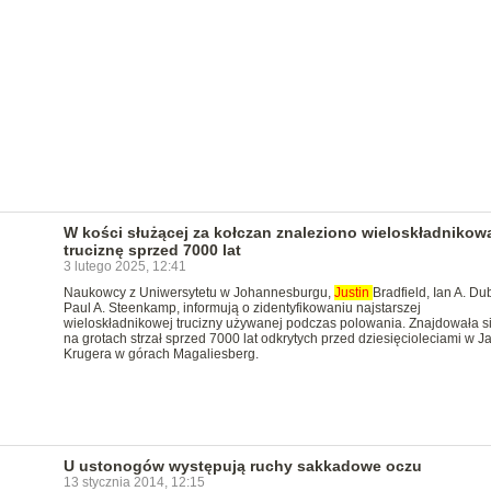
W kości służącej za kołczan znaleziono wieloskładnikow
truciznę sprzed 7000 lat
3 lutego 2025, 12:41
Naukowcy z Uniwersytetu w Johannesburgu,
Justin
Bradfield, Ian A. Dub
Paul A. Steenkamp, informują o zidentyfikowaniu najstarszej
wieloskładnikowej trucizny używanej podczas polowania. Znajdowała s
na grotach strzał sprzed 7000 lat odkrytych przed dziesięcioleciami w Ja
Krugera w górach Magaliesberg.
U ustonogów występują ruchy sakkadowe oczu
13 stycznia 2014, 12:15