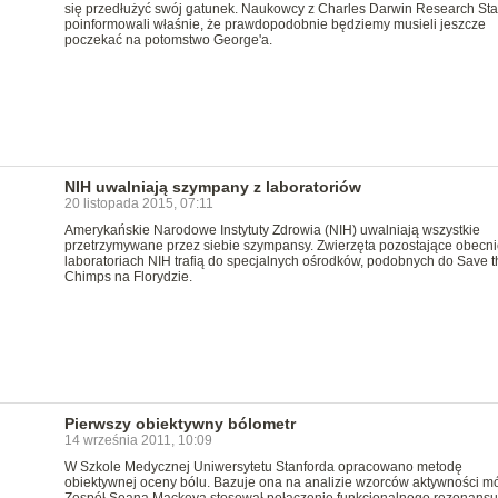
się przedłużyć swój gatunek. Naukowcy z Charles Darwin Research Sta
poinformowali właśnie, że prawdopodobnie będziemy musieli jeszcze
poczekać na potomstwo George'a.
NIH uwalniają szympany z laboratoriów
20 listopada 2015, 07:11
Amerykańskie Narodowe Instytuty Zdrowia (NIH) uwalniają wszystkie
przetrzymywane przez siebie szympansy. Zwierzęta pozostające obecn
laboratoriach NIH trafią do specjalnych ośrodków, podobnych do Save t
Chimps na Florydzie.
Pierwszy obiektywny bólometr
14 września 2011, 10:09
W Szkole Medycznej Uniwersytetu Stanforda opracowano metodę
obiektywnej oceny bólu. Bazuje ona na analizie wzorców aktywności m