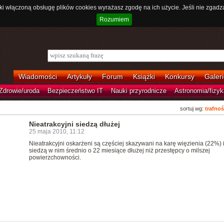
ki włączoną obsługę plików cookies wyrażasz zgodę na ich użycie. Jeśli nie zgadz
Rozumiem
Wiadomości
Artykuły
Forum
Książki
Konkursy
Galeri
Zdrowie/uroda
Bezpieczeństwo IT
Nauki przyrodnicze
Astronomia/fizyk
sortuj wg:
trafnoś
Nieatrakcyjni siedzą dłużej
25 maja 2010, 11:12
Nieatrakcyjni oskarżeni są częściej skazywani na karę więzienia (22%) 
siedzą w nim średnio o 22 miesiące dłużej niż przestępcy o milszej
powierzchowności.