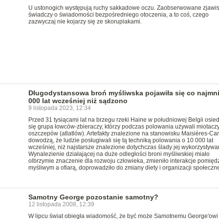
U ustonogich występują ruchy sakkadowe oczu. Zaobserwowane zjawi
świadczy o świadomości bezpośredniego otoczenia, a to coś, czego
zazwyczaj nie kojarzy się ze skorupiakami.
Długodystansowa broń myśliwska pojawiła się co najmni
000 lat wcześniej niż sądzono
9 listopada 2023, 12:34
Przed 31 tysiącami lat na brzegu rzeki Haine w południowej Belgii osied
się grupa łowców-zbieraczy, którzy podczas polowania używali miotacz
oszczepów (atlatlów). Artefakty znalezione na stanowisku Maisières-Ca
dowodzą, że ludzie posługiwali się tą techniką polowania o 10 000 lat
wcześniej, niż najstarsze znalezione dotychczas ślady jej wykorzystywa
Wynalezienie działającej na duże odległości broni myśliwskiej miało
olbrzymie znaczenie dla rozwoju człowieka, zmieniło interakcje pomięd
myśliwym a ofiarą, doprowadziło do zmiany diety i organizacji społeczne
Samotny George pozostanie samotny?
12 listopada 2008, 12:39
W lipcu świat obiegła wiadomość, że być może Samotnemu George'owi