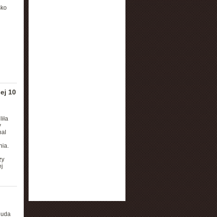
sko
ej 10
liła
y
nal
nia.
zy
j
 uda