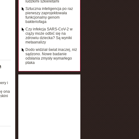
ludzkimi szkieletami
Sztuczna inteligencja po raz
pierwszy zaprojektowała
funkcjonalny genom
bakteriofaga
Czy infekcja SARS-CoV-2 w
ciąży może odbić się na
zdrowiu dziecka? Są wyniki
metaanalizy
Dodo widział świat inaczej, niż
sądzono. Nowe badanie
odsłania zmysły wymarłego
ptaka
ą
ery i
ię ona
skini