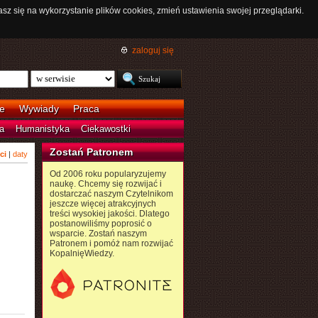
asz się na wykorzystanie plików cookies, zmień ustawienia swojej przeglądarki.
zaloguj się
e
Wywiady
Praca
a
Humanistyka
Ciekawostki
Zostań Patronem
ci
|
daty
Od 2006 roku popularyzujemy
naukę. Chcemy się rozwijać i
dostarczać naszym Czytelnikom
i
jeszcze więcej atrakcyjnych
treści wysokiej jakości. Dlatego
postanowiliśmy poprosić o
wsparcie. Zostań naszym
Patronem i pomóż nam rozwijać
KopalnięWiedzy.