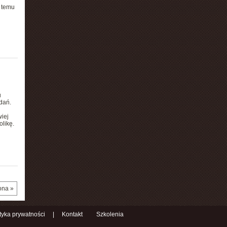
 temu
u
dań.
wiej
likę.
ona »
ityka prywatności
|
Kontakt
Szkolenia