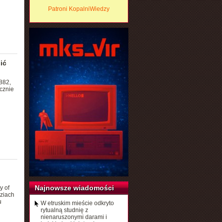
Patroni KopalniWiedzy
ić
882,
cznie
Najnowsze wiadomości
y of
ziach
u
W etruskim mieście odkryto
rytualną studnię z
nienaruszonymi darami i