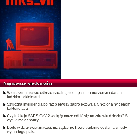
Najnowsze wiadomości
W etruskim mieście odkryto rytualną studnię z nienaruszonymi darami i
ludzkimi szkieletami
Sztuczna inteligencja po raz pierwszy zaprojektowała funkcjonalny genom
bakteriofaga
Czy infekcja SARS-CoV-2 w ciąży może odbić się na zdrowiu dziecka? Są
wyniki metaanalizy
Dodo widział świat inaczej, niż sądzono. Nowe badanie odsłania zmysły
wymarłego ptaka