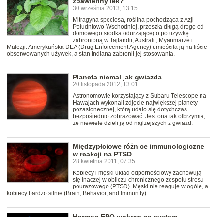
zbawienny lek?
30 września 2013, 13:15
Mitragyna speciosa, roślina pochodząca z Azji
Południowo-Wschodniej, przeszła długą drogę od
domowego środka odurzającego po używkę
zabronioną w Tajlandii, Australii, Myanmarze i
Malezji. Amerykańska DEA (Drug Enforcement Agency) umieściła ją na liście
obserwowanych używek, a stan Indiana zabronił jej stosowania.
Planeta niemal jak gwiazda
20 listopada 2012, 13:01
Astronomowie korzystający z Subaru Telescope na
Hawajach wykonali zdjęcie największej planety
pozasłonecznej, którą udało się dotychczas
bezpośrednio zobrazować. Jest ona tak olbrzymia,
że niewiele dzieli ją od najlżejszych z gwiazd.
Międzypłciowe różnice immunologiczne
w reakcji na PTSD
28 kwietnia 2011, 07:35
Kobiecy i męski układ odpornościowy zachowują
się inaczej w obliczu chronicznego zespołu stresu
pourazowego (PTSD). Męski nie reaguje w ogóle, a
kobiecy bardzo silnie (Brain, Behavior, and Immunity).
Hormon EPO wpływa na system