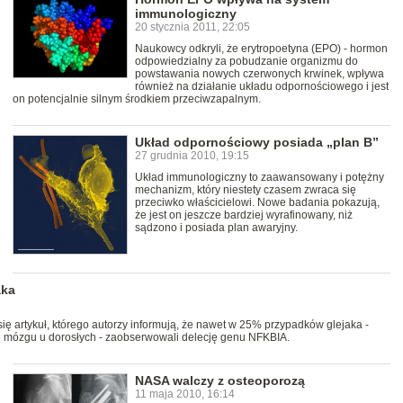
immunologiczny
20 stycznia 2011, 22:05
Naukowcy odkryli, że erytropoetyna (EPO) - hormon
odpowiedzialny za pobudzanie organizmu do
powstawania nowych czerwonych krwinek, wpływa
również na działanie układu odpornościowego i jest
on potencjalnie silnym środkiem przeciwzapalnym.
Układ odpornościowy posiada „plan B”
27 grudnia 2010, 19:15
Układ immunologiczny to zaawansowany i potężny
mechanizm, który niestety czasem zwraca się
przeciwko właścicielowi. Nowe badania pokazują,
że jest on jeszcze bardziej wyrafinowany, niż
sądzono i posiada plan awaryjny.
aka
ę artykuł, którego autorzy informują, że nawet w 25% przypadków glejaka -
 mózgu u dorosłych - zaobserwowali delecję genu NFKBIA.
NASA walczy z osteoporozą
11 maja 2010, 16:14