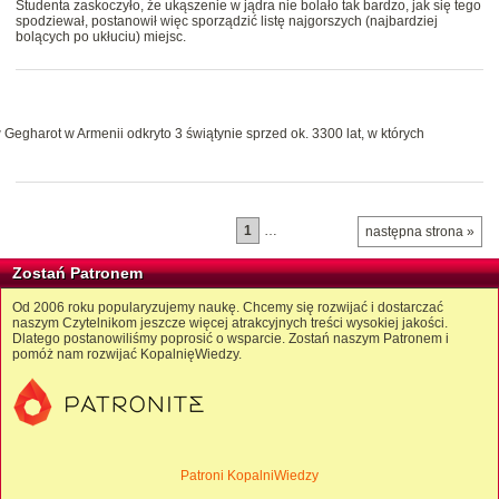
Studenta zaskoczyło, że ukąszenie w jądra nie bolało tak bardzo, jak się tego
spodziewał, postanowił więc sporządzić listę najgorszych (najbardziej
bolących po ukłuciu) miejsc.
Gegharot w Armenii odkryto 3 świątynie sprzed ok. 3300 lat, w których
1
…
następna strona »
Zostań Patronem
Od 2006 roku popularyzujemy naukę. Chcemy się rozwijać i dostarczać
naszym Czytelnikom jeszcze więcej atrakcyjnych treści wysokiej jakości.
Dlatego postanowiliśmy poprosić o wsparcie. Zostań naszym Patronem i
pomóż nam rozwijać KopalnięWiedzy.
Patroni KopalniWiedzy