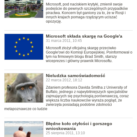
Microsoft, pod naciskiem krytyki, zmienił swoje
podejście do pewnych szczególnych przypadków
piractwa. Koncern był ganiony za to, że w Rosji i
innych krajach pomaga rządzącym uciszać
opozycję.
Microsoft składa skargę na Google'a
31 marca 2011, 10:45
Microsoft złożył oficjalną skargę przeciwko
Google'owi do Komisji Europejskiej. Poinformował o
tym na firmowym blogu Brad Smith, starszy
wiceprezes i główny prawnik Microsoftu.
Nieludzka samoświadomość
22 marca 2012, 18:12
Zdaniem profesora Davida Smitha z University of
Buffalo, jednego z najwybitniejszych specjalistów
zajmujących się psychologią porównawczą, coraz
większa liczba naukowców wyraża pogląd, że
zwierzęta posiadają podobne zdolności
metapoznawcze co ludzie
Błędne koło otyłości i gorszego
wnioskowania
25 sierpnia 2011, 13:10