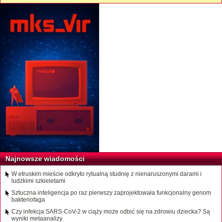
Najnowsze wiadomości
W etruskim mieście odkryto rytualną studnię z nienaruszonymi darami i
ludzkimi szkieletami
Sztuczna inteligencja po raz pierwszy zaprojektowała funkcjonalny genom
bakteriofaga
Czy infekcja SARS-CoV-2 w ciąży może odbić się na zdrowiu dziecka? Są
wyniki metaanalizy