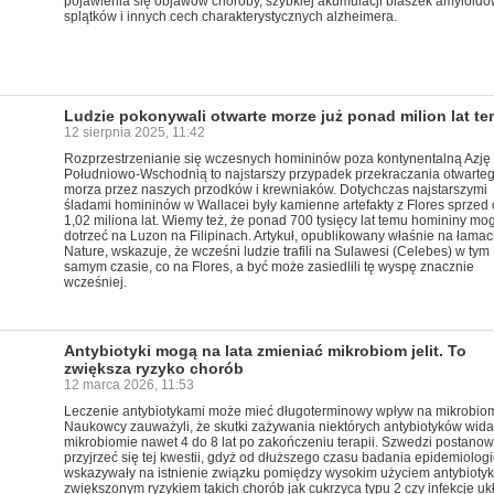
pojawienia się objawów choroby, szybkiej akumulacji blaszek amyloido
splątków i innych cech charakterystycznych alzheimera.
Ludzie pokonywali otwarte morze już ponad milion lat t
12 sierpnia 2025, 11:42
Rozprzestrzenianie się wczesnych homininów poza kontynentalną Azję
Południowo-Wschodnią to najstarszy przypadek przekraczania otwarte
morza przez naszych przodków i krewniaków. Dotychczas najstarszymi
śladami homininów w Wallacei były kamienne artefakty z Flores sprzed 
1,02 miliona lat. Wiemy też, że ponad 700 tysięcy lat temu homininy mog
dotrzeć na Luzon na Filipinach. Artykuł, opublikowany właśnie na łamac
Nature, wskazuje, że wcześni ludzie trafili na Sulawesi (Celebes) w tym
samym czasie, co na Flores, a być może zasiedlili tę wyspę znacznie
wcześniej.
Antybiotyki mogą na lata zmieniać mikrobiom jelit. To
zwiększa ryzyko chorób
12 marca 2026, 11:53
Leczenie antybiotykami może mieć długoterminowy wpływ na mikrobiom j
Naukowcy zauważyli, że skutki zażywania niektórych antybiotyków wid
mikrobiomie nawet 4 do 8 lat po zakończeniu terapii. Szwedzi postanowi
przyjrzeć się tej kwestii, gdyż od dłuższego czasu badania epidemiolog
wskazywały na istnienie związku pomiędzy wysokim użyciem antybiotyk
zwiększonym ryzykiem takich chorób jak cukrzyca typu 2 czy infekcje uk