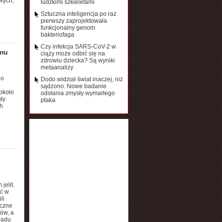
wych,
ludzkimi szkieletami
Sztuczna inteligencja po raz
pierwszy zaprojektowała
funkcjonalny genom
bakteriofaga
Czy infekcja SARS-CoV-2 w
emu
ciąży może odbić się na
zdrowiu dziecka? Są wyniki
metaanalizy
go
Dodo widział świat inaczej, niż
sądzono. Nowe badanie
około
odsłania zmysły wymarłego
ły
ptaka
h
elit.
ać w
li
iczne
ów, a
ładu