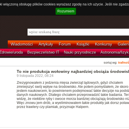
ki włączoną obsługę plików cookies wyrażasz zgodę na ich użycie. Jeśli nie zgadz
Rozumiem
Wiadomości
Artykuły
Forum
Książki
Konkursy
Galeri
Zdrowie/uroda
Bezpieczeństwo IT
Nauki przyrodnicze
Astronomia/fizyk
sortuj wg:
trafnoś
To nie produkcja wołowiny najbardziej obciąża środowis
9 listopada 2022, 08:24
Zrezygnowałem z jedzenia mięsa zwierząt lądowych, gdyż chciałem
zmniejszyć swój wpływ na środowisko. Ale potem pomyślałem, że skoro
jestem naukowcem, to powinienem podejmować takie decyzje na podst
danych naukowych. Dlatego chciałem przeprowadzić takie badania. Ter
widzę, że niektóre ryby i owoce morza bardziej obciążają środowisko ni
Więc znowu jem drób, a wyeliminowałem takie produkty jak dorsz poła
przez trawlery czy plamiak, przyznaje Halpern.