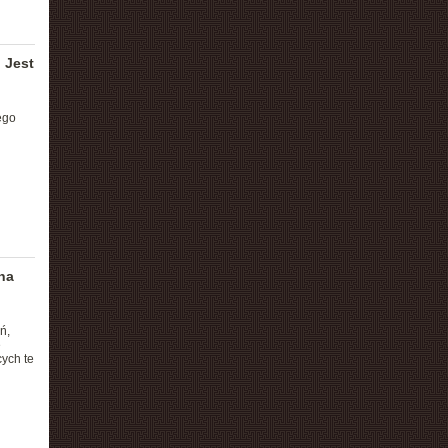
 Jest
ego
na
ń,
e
cych te