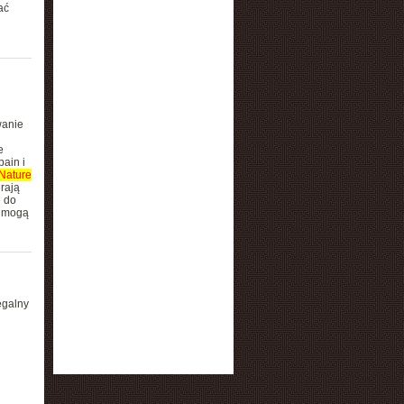
ać
wanie
e
ain i
Nature
rają
e do
e mogą
egalny