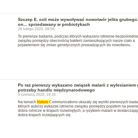
Szczep E. coli może wywoływać nowotwór jelita grubego.
on... sprzedawany w probiotykach
28 lutego 2020, 09:56
To pierwsze badania, podczas których wykazano istnienie bezpośredni
związku pomiędzy obecnością bakterii zamieszkujących nasze ciało a
pojawieniem się zmian genetycznych prowadzących do nowotworu.
Po raz pierwszy wykazano związek malarii z wylesianiem 
potrzeby handlu międzynarodowego
5 czerwca 2020, 19:26
Na łamach
Nature
Communications ukazały się wyniki pierwszych bada
których autorzy wykazali istnienie związku pomiędzy popytem na pewn
dobra rolnicze w krajach rozwiniętych, a ryzykiem malarii w dostarczają
dobra krajach rozwijających się.