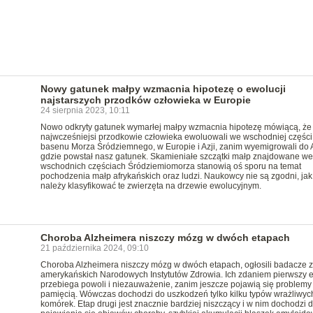
Nowy gatunek małpy wzmacnia hipotezę o ewolucji
najstarszych przodków człowieka w Europie
24 sierpnia 2023, 10:11
Nowo odkryty gatunek wymarłej małpy wzmacnia hipotezę mówiącą, że
najwcześniejsi przodkowie człowieka ewoluowali we wschodniej części
basenu Morza Śródziemnego, w Europie i Azji, zanim wyemigrowali do A
gdzie powstał nasz gatunek. Skamieniałe szczątki małp znajdowane we
wschodnich częściach Śródziemiomorza stanowią oś sporu na temat
pochodzenia małp afrykańskich oraz ludzi. Naukowcy nie są zgodni, jak
należy klasyfikować te zwierzęta na drzewie ewolucyjnym.
Choroba Alzheimera niszczy mózg w dwóch etapach
21 października 2024, 09:10
Choroba Alzheimera niszczy mózg w dwóch etapach, ogłosili badacze z
amerykańskich Narodowych Instytutów Zdrowia. Ich zdaniem pierwszy 
przebiega powoli i niezauważenie, zanim jeszcze pojawią się problemy
pamięcią. Wówczas dochodzi do uszkodzeń tylko kilku typów wrażliwyc
komórek. Etap drugi jest znacznie bardziej niszczący i w nim dochodzi 