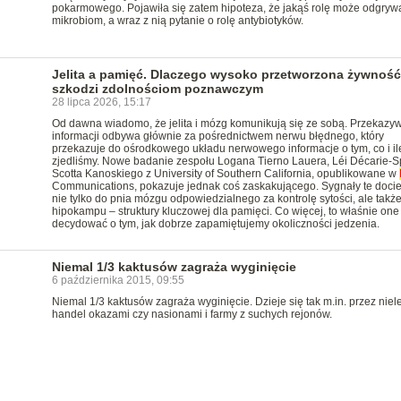
pokarmowego. Pojawiła się zatem hipoteza, że jakąś rolę może odgryw
mikrobiom, a wraz z nią pytanie o rolę antybiotyków.
Jelita a pamięć. Dlaczego wysoko przetworzona żywność
szkodzi zdolnościom poznawczym
28 lipca 2026, 15:17
Od dawna wiadomo, że jelita i mózg komunikują się ze sobą. Przekazy
informacji odbywa głównie za pośrednictwem nerwu błędnego, który
przekazuje do ośrodkowego układu nerwowego informacje o tym, co i il
zjedliśmy. Nowe badanie zespołu Logana Tierno Lauera, Léi Décarie-Sp
Scotta Kanoskiego z University of Southern California, opublikowane w
Communications, pokazuje jednak coś zaskakującego. Sygnały te docie
nie tylko do pnia mózgu odpowiedzialnego za kontrolę sytości, ale takż
hipokampu – struktury kluczowej dla pamięci. Co więcej, to właśnie on
decydować o tym, jak dobrze zapamiętujemy okoliczności jedzenia.
Niemal 1/3 kaktusów zagraża wyginięcie
6 października 2015, 09:55
Niemal 1/3 kaktusów zagraża wyginięcie. Dzieje się tak m.in. przez niel
handel okazami czy nasionami i farmy z suchych rejonów.