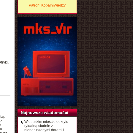
Patroni KopalniWiedzy
fryki,
Najnowsze wiadomości
etap
 z
W etruskim mieście odkryto
h
rytualną studnię z
do
nienaruszonymi darami i