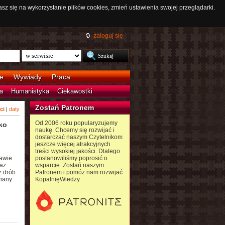
asz się na wykorzystanie plików cookies, zmień ustawienia swojej przeglądarki.
zaloguj się
e
Wywiady
Praca
a
Humanistyka
Ciekawostki
Zostań Patronem
ci
|
daty
Od 2006 roku popularyzujemy
ko
naukę. Chcemy się rozwijać i
dostarczać naszym Czytelnikom
jeszcze więcej atrakcyjnych
treści wysokiej jakości. Dlatego
awie
postanowiliśmy poprosić o
az
wsparcie. Zostań naszym
ż drób.
Patronem i pomóż nam rozwijać
wiany
KopalnięWiedzy.